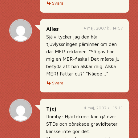
Svara
4 maj, 2007 kl. 14:57
Alias
Själv tycker jag den här
tjuvlyssningen påminner om den
där MER-reklamen. ”Så gav han
mig en MER-flaska! Det måste ju
betyda att han älskar mig. Älska
MER! Fattar du?” ”Näeee…”
Svara
4 maj, 2007 kl. 15:13
Tjej
Romby: Hjärtekross kan gå över.
STDs och oönskade graviditeter
kanske inte gör det.