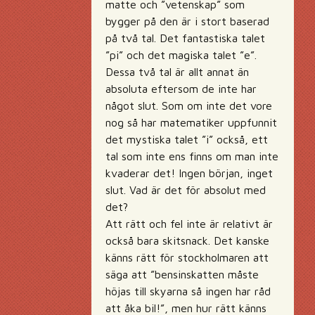
matte och ”vetenskap” som
bygger på den är i stort baserad
på två tal. Det fantastiska talet
”pi” och det magiska talet ”e”.
Dessa två tal är allt annat än
absoluta eftersom de inte har
något slut. Som om inte det vore
nog så har matematiker uppfunnit
det mystiska talet ”i” också, ett
tal som inte ens finns om man inte
kvaderar det! Ingen början, inget
slut. Vad är det för absolut med
det?
Att rätt och fel inte är relativt är
också bara skitsnack. Det kanske
känns rätt för stockholmaren att
säga att ”bensinskatten måste
höjas till skyarna så ingen har råd
att åka bil!”, men hur rätt känns