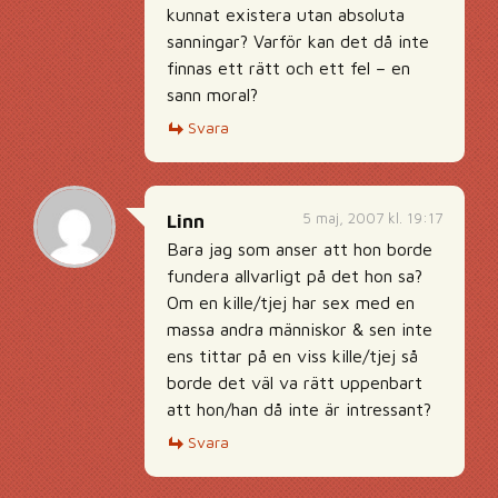
kunnat existera utan absoluta
sanningar? Varför kan det då inte
finnas ett rätt och ett fel – en
sann moral?
Svara
5 maj, 2007 kl. 19:17
Linn
Bara jag som anser att hon borde
fundera allvarligt på det hon sa?
Om en kille/tjej har sex med en
massa andra människor & sen inte
ens tittar på en viss kille/tjej så
borde det väl va rätt uppenbart
att hon/han då inte är intressant?
Svara