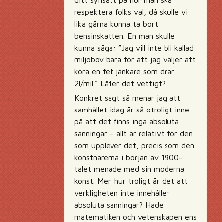
ditt synsätt på hur man ska
respektera folks val, då skulle vi
lika gärna kunna ta bort
bensinskatten. En man skulle
kunna säga: ”Jag vill inte bli kallad
miljöbov bara för att jag väljer att
köra en fet jänkare som drar
2l/mil.” Låter det vettigt?
Konkret sagt så menar jag att
samhället idag är så otroligt inne
på att det finns inga absoluta
sanningar – allt är relativt för den
som upplever det, precis som den
konstnärerna i början av 1900-
talet menade med sin moderna
konst. Men hur troligt är det att
verkligheten inte innehåller
absoluta sanningar? Hade
matematiken och vetenskapen ens