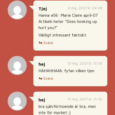
6 maj, 2007 kl. 09:08
Tjej
Hanna #56: Marie Claire april-07
Artikeln heter ”Does hooking up
hurt you?”
Väldigt intressant faktiskt.
Svara
10 maj, 2007 kl. 15:56
hej
HAHAHHAAh. fyfan vilken tjen
Svara
10 maj, 2007 kl. 15:56
hej
bra självförtroende är bra, men
inte för mycket ;)