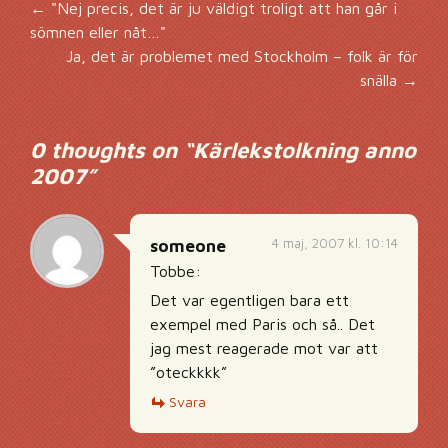
Inläggsnavigering
←
"Nej precis, det är ju väldigt troligt att han går i
sömnen eller nåt…"
Ja, det är problemet med Stockholm – folk är för
snälla
→
0 thoughts on “
Kärlekstolkning anno
2007
”
4 maj, 2007 kl. 10:14
someone
Tobbe:
Det var egentligen bara ett
exempel med Paris och så.. Det
jag mest reagerade mot var att
”oteckkkk”
Svara