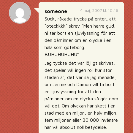
4 maj, 2007 kl. 10:16
someone
Suck, råkade trycka på enter.. att
“oteckkkk” skrev ”Men herre gud,
ni tar bort en tjuvlyssning för att
den påminner om en olycka i en
håla som göteborg.
BUHUHUHUHU”
Jag tyckte det var löjligt skrivet,
det spelar väl ingen roll hur stor
staden är, det var så jag menade,
om Jennie och Damon vill ta bort
en tjuvlyssning för att den
påminner om en olycka så gör dom
väl det. Om olyckan har skett i en
stad med en miljon, en halv miljon,
fem miljoner eller 30 000 invånare
har väl absolut noll betydelse.