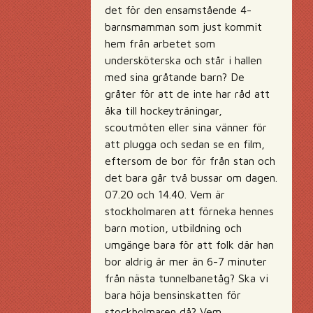
det för den ensamstående 4-
barnsmamman som just kommit
hem från arbetet som
undersköterska och står i hallen
med sina gråtande barn? De
gråter för att de inte har råd att
åka till hockeyträningar,
scoutmöten eller sina vänner för
att plugga och sedan se en film,
eftersom de bor för från stan och
det bara går två bussar om dagen.
07.20 och 14.40. Vem är
stockholmaren att förneka hennes
barn motion, utbildning och
umgänge bara för att folk där han
bor aldrig är mer än 6-7 minuter
från nästa tunnelbanetåg? Ska vi
bara höja bensinskatten för
stockholmaren då? Vem