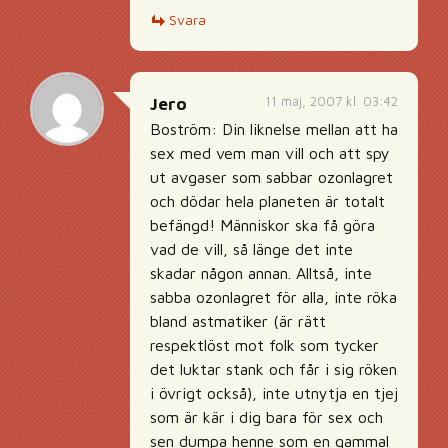
Svara
11 maj, 2007 kl. 03:42
Jero
Boström: Din liknelse mellan att ha
sex med vem man vill och att spy
ut avgaser som sabbar ozonlagret
och dödar hela planeten är totalt
befängd! Människor ska få göra
vad de vill, så länge det inte
skadar någon annan. Alltså, inte
sabba ozonlagret för alla, inte röka
bland astmatiker (är rätt
respektlöst mot folk som tycker
det luktar stank och får i sig röken
i övrigt också), inte utnytja en tjej
som är kär i dig bara för sex och
sen dumpa henne som en gammal