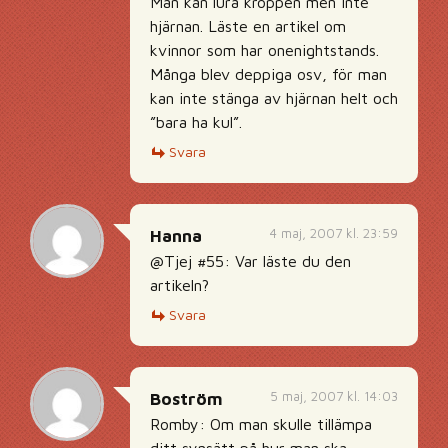
Man kan lura kroppen men inte
hjärnan. Läste en artikel om
kvinnor som har onenightstands.
Många blev deppiga osv, för man
kan inte stänga av hjärnan helt och
”bara ha kul”.
Svara
4 maj, 2007 kl. 23:59
Hanna
@Tjej #55: Var läste du den
artikeln?
Svara
5 maj, 2007 kl. 14:03
Boström
Romby: Om man skulle tillämpa