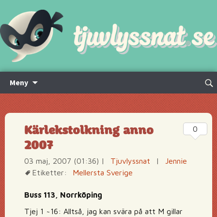
Hoppa
Sök
Meny
till
efte
innehåll
Kärlekstolkning anno
0
2007
03 maj, 2007 (01:36)
|
Tjuvlyssnat
|
Jennie
Etiketter:
Mellersta Sverige
Buss 113, Norrköping
Tjej 1 ~16: Alltså, jag kan svära på att M gillar