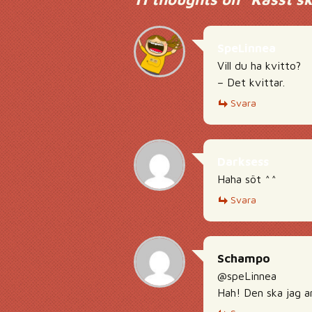
SpeLinnea
Vill du ha kvitto?
– Det kvittar.
Svara
Darksess
Haha söt ^^
Svara
Schampo
@speLinnea
Hah! Den ska jag a