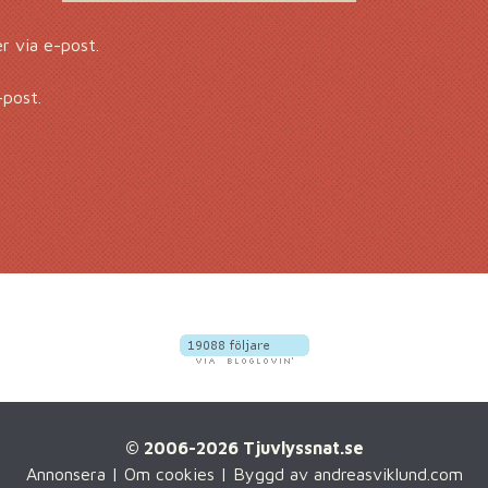
 via e-post.
-post.
© 2006-2026 Tjuvlyssnat.se
Annonsera
|
Om cookies
| Byggd av
andreasviklund.com