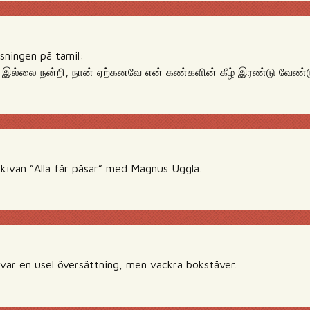
sningen på tamil:
இல்லை நன்றி, நான் ஏற்கனவே என் கண்களின் கீழ் இரண்டு வேண்டு
kivan ”Alla får påsar” med Magnus Uggla.
var en usel översättning, men vackra bokstäver.