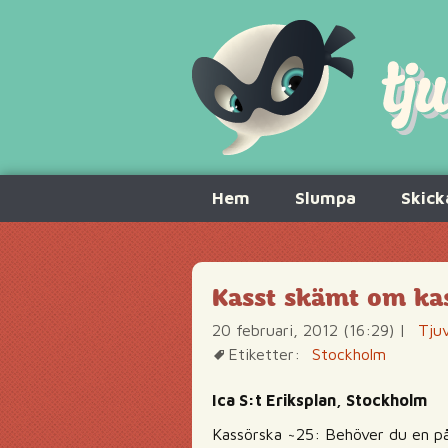
Hoppa
Hem
Slumpa
Skick
till
innehåll
Kasst skämt om kas
20 februari, 2012 (16:29)
|
Tjuv
Etiketter:
Stockholm
Ica S:t Eriksplan, Stockholm
Kassörska ~25: Behöver du en p