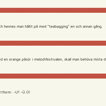
h hennes man hållit på med ”teabagging” en och annan gång.
d en orange påsör i melodifestivalen, skall man behöva möta 
rtform: -U? -Û..Û!