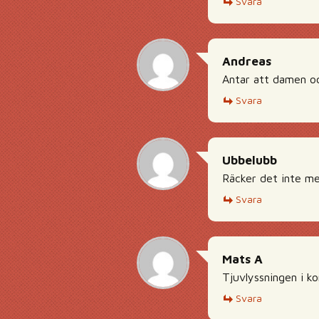
Svara
Andreas
Antar att damen oc
Svara
Ubbelubb
Räcker det inte me
Svara
Mats A
Tjuvlyssningen i ko
Svara