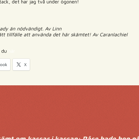
ack, det har jag två under ögonen!
ady än nödvändigt. Av Linn
ätt tillfälle att använda det här skämtet! Av Caranlachiel
r du
här
book
X
kämt om kassar i kassan: Påse hade hon på