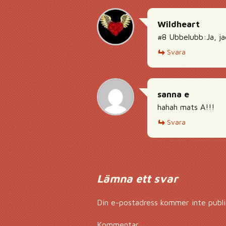
Wildheart
#8 Ubbelubb:Ja, jag
Svara
sanna e
hahah mats A!!!
Svara
Lämna ett svar
Din e-postadress kommer inte publi
Kommentar
*