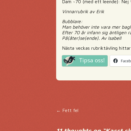
Dam ~70 (med ett leende): Nej t
Vinnarrubrik av Erik
Bubblare:
Man behöver inte vara mer bagl
Efter 70 år infann sig äntligen r
På(åter)se(ende). Av Isabell
Nästa veckas rubriktävling hitta
Tipsa oss!
Face
Inläggsnavigering
←
Fett fel
11 thoughts on “
Kasst s