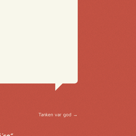
Tanken var god
→
´se
”