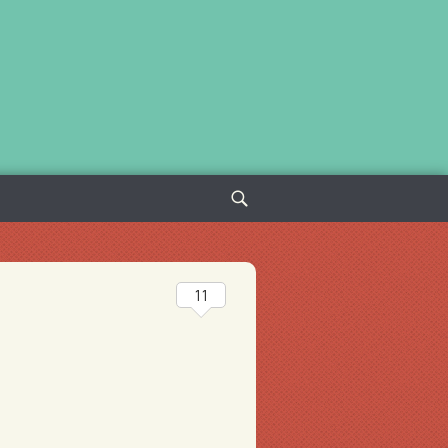
Sök
efter:
11