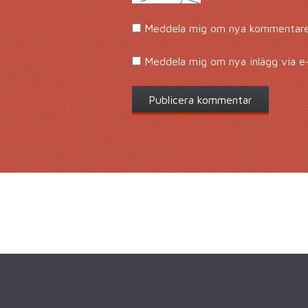
Meddela mig om nya kommentarer
Meddela mig om nya inlägg via e