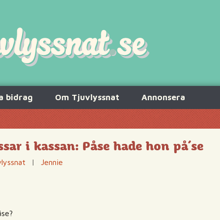
a bidrag
Om Tjuvlyssnat
Annonsera
sar i kassan: Påse hade hon på´se
lyssnat
|
Jennie
åse?