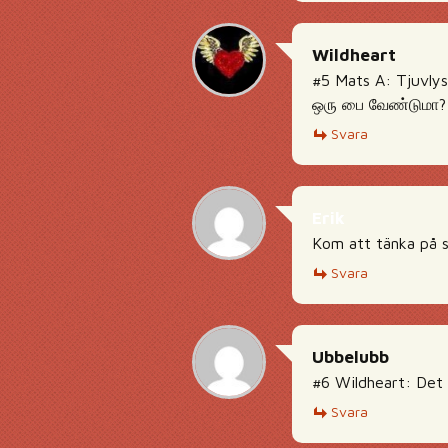
Wildheart
#5 Mats A: Tjuvlys
ஒரு பை வேண்டுமா? 
Svara
Erik
Kom att tänka på s
Svara
Ubbelubb
#6 Wildheart: Det 
Svara