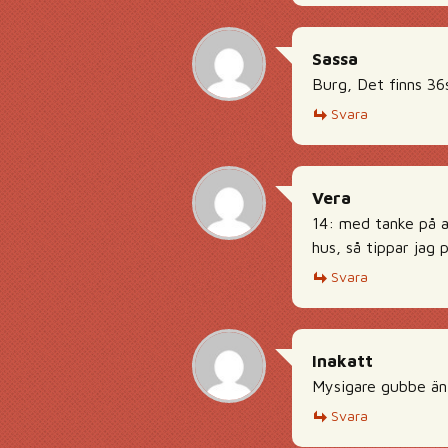
Sassa
Burg, Det finns 36
Svara
Vera
14: med tanke på a
hus, så tippar jag 
Svara
Inakatt
Mysigare gubbe än
Svara