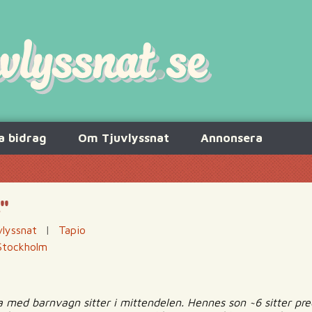
a bidrag
Om Tjuvlyssnat
Annonsera
"
vlyssnat
|
Tapio
Stockholm
a med barnvagn sitter i mittendelen. Hennes son ~6 sitter pr