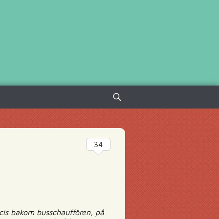
Sök
efter:
34
ecis bakom busschauffören, på