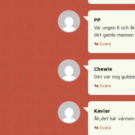
PP
Var ungen 6 och åk
det gamle mannen s
Svara
Chewie
Det var nog gubben
Svara
Kaviar
Åh,det här värmen 
Svara