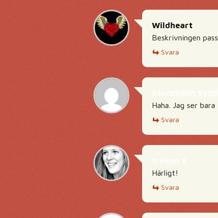
Wildheart
Beskrivningen pass
Svara
Stockholm Syn
Haha. Jag ser bar
Svara
fröken K
Härligt!
Svara