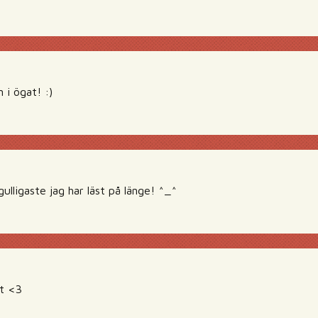
i ögat! :)
lligaste jag har läst på länge! ^_^
t <3