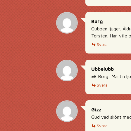
Burg
Gubben ljuger. Äldr
Torsten. Han ville 
Svara
Ubbelubb
#8 Burg: Martin lju
Svara
Gizz
Gud vad skönt med 
Svara