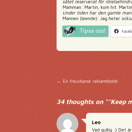
sätet reserverat för rörelsehi
Mamman: Martin, kom hit. Martin,
Under tiden har den gamle mann
Mannen (leende): Jag heter ocks
Tipsa oss!
Face
Inläggsnavigering
←
En freudiansk reklamblobb
34 thoughts on “
"Keep m
Leo
Vad gullig :) Det ä