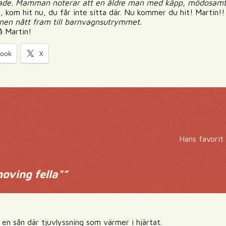
ndrade. Mamman noterar att en äldre man med käpp, mödosamt
 kom hit nu, du får inte sitta där. Nu kommer du hit! Martin!!
en nått fram till barnvagnsutrymmet.
å Martin!
book
X
Hans favorit
oving fella"
”
r en sån där tjuvlyssning som värmer i hjärtat.