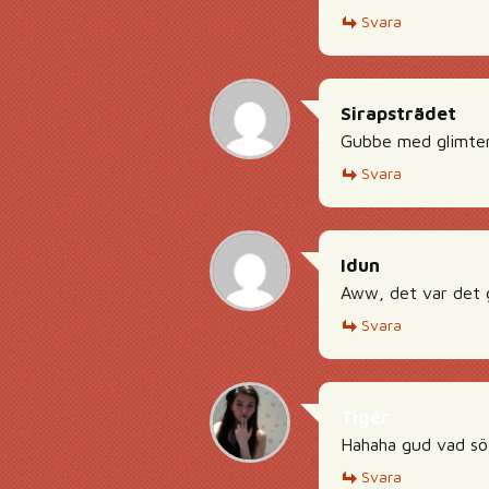
Svara
Sirapsträdet
Gubbe med glimten 
Svara
Idun
Aww, det var det gu
Svara
Tiger
Hahaha gud vad sö
Svara