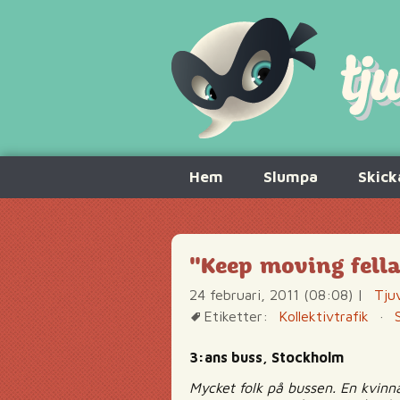
Hoppa
Hem
Slumpa
Skick
till
innehåll
"Keep moving fella
24 februari, 2011 (08:08)
|
Tju
Etiketter:
Kollektivtrafik
·
3:ans buss, Stockholm
Mycket folk på bussen. En kvinn