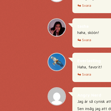
Svara
tasha
haha, sköön!
Svara
Everlasting
Haha, favorit!
Svara
Angry Nerd
Jag är så cynisk at
Sen insåg jag att