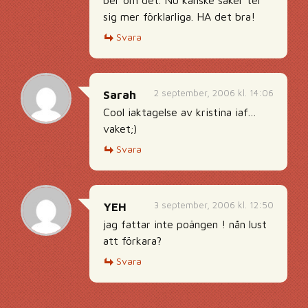
ber om det. Nu kanske saker ter
sig mer förklarliga. HA det bra!
Svara
2 september, 2006 kl. 14:06
Sarah
Cool iaktagelse av kristina iaf…
vaket;)
Svara
3 september, 2006 kl. 12:50
YEH
jag fattar inte poängen ! nån lust
att förkara?
Svara