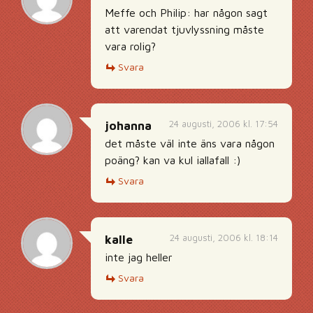
Meffe och Philip: har någon sagt
att varendat tjuvlyssning måste
vara rolig?
Svara
24 augusti, 2006 kl. 17:54
johanna
det måste väl inte äns vara någon
poäng? kan va kul iallafall :)
Svara
24 augusti, 2006 kl. 18:14
kalle
inte jag heller
Svara