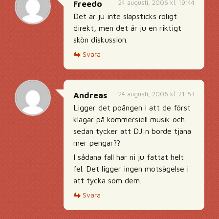
24 augusti, 2006 kl. 19:44
Freedo
Det är ju inte slapsticks roligt
direkt, men det är ju en riktigt
skön diskussion.
Svara
24 augusti, 2006 kl. 21:53
Andreas
Ligger det poängen i att de först
klagar på kommersiell musik och
sedan tycker att DJ:n borde tjäna
mer pengar??
I sådana fall har ni ju fattat helt
fel. Det ligger ingen motsägelse i
att tycka som dem.
Svara