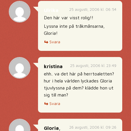
25 augusti, 2006 kl. 06:54
Ulrika
Den här var visst rolig!!
Lyssna inte på tråkmånsarna,
Gloria!
Svara
25 augusti, 2006 kl. 23:49
kristina
ehh.. va det här på herrtoaletten?
hur i hela världen lyckades Gloria
tjuvlyssna på dem? klädde hon ut
sig till man?
Svara
26 augusti, 2006 kl. 09:26
Gloria,