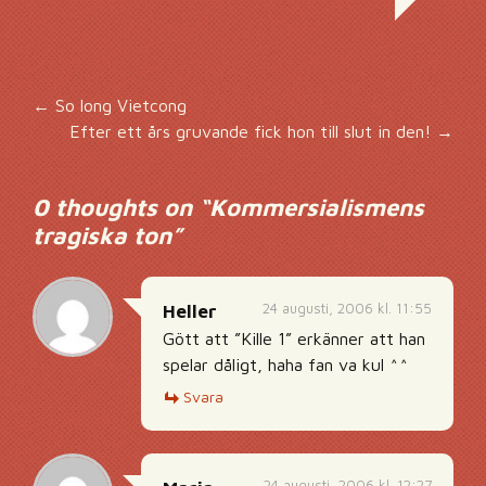
Inläggsnavigering
←
So long Vietcong
Efter ett års gruvande fick hon till slut in den!
→
0 thoughts on “
Kommersialismens
tragiska ton
”
24 augusti, 2006 kl. 11:55
Heller
Gött att ”Kille 1” erkänner att han
spelar dåligt, haha fan va kul ^^
Svara
24 augusti, 2006 kl. 12:27