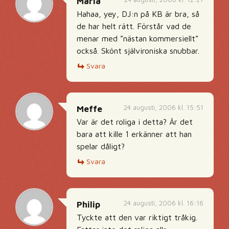
Maria
Hahaa, yey, DJ:n på KB är bra, så
de har helt rätt. Förstår vad de
menar med ”nästan kommersiellt”
också. Skönt självironiska snubbar.
Svara
24 augusti, 2006 kl. 15:51
Meffe
Var är det roliga i detta? Är det
bara att kille 1 erkänner att han
spelar dåligt?
Svara
24 augusti, 2006 kl. 16:16
Philip
Tyckte att den var riktigt tråkig.