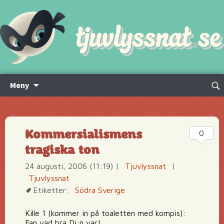
Hoppa
Sök
Meny
till
efte
innehåll
Kommersialismens
0
tragiska ton
24 augusti, 2006 (11:19)
|
Tjuvlyssnat
|
Tjuvlyssnat
Etiketter:
Södra Sverige
Kille 1 (kommer in på toaletten med kompis):
Fan vad bra Dj:n var!