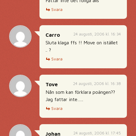
Fattar inte det roliga alls
Svara
24 augusti, 2006 kl. 16:34
Carro
Sluta klaga ffs !! Move on istället
.. ?
Svara
24 augusti, 2006 kl. 16:38
Tove
Nån som kan förklara poängen??
Jag fattar inte…..
Svara
24 augusti, 2006 kl. 17:45
Johan