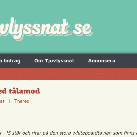
a bidrag
Om Tjuvlyssnat
Annonsera
ed tålamod
nat
|
Theres
jer ~15 står och ritar på den stora whiteboardtavlan som finns