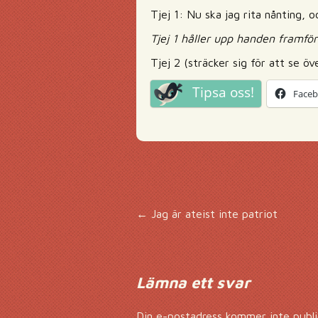
Tjej 1: Nu ska jag rita nånting, o
Tjej 1 håller upp handen framför 
Tjej 2 (sträcker sig för att se öv
Tipsa oss!
Face
Inläggsnavigering
←
Jag är ateist inte patriot
Lämna ett svar
Din e-postadress kommer inte publi