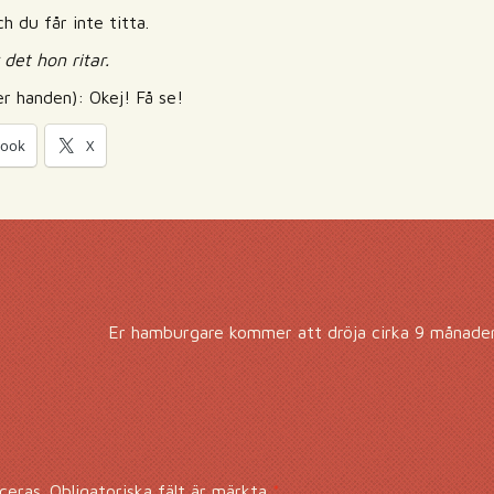
ch du får inte titta.
det hon ritar.
er handen): Okej! Få se!
book
X
Er hamburgare kommer att dröja cirka 9 månader.
ceras.
Obligatoriska fält är märkta
*