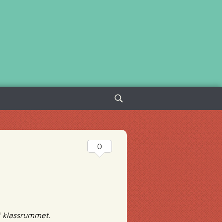
Sök
efter:
0
 i klassrummet.