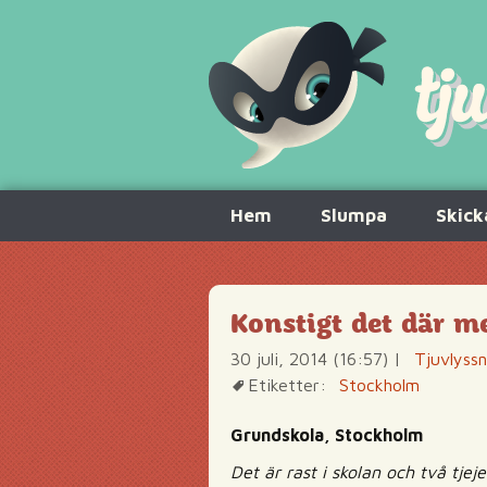
Hoppa
Hem
Slumpa
Skick
till
innehåll
Konstigt det där m
30 juli, 2014 (16:57)
|
Tjuvlyss
Etiketter:
Stockholm
Grundskola, Stockholm
Det är rast i skolan och två tje