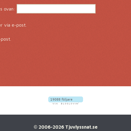
s ovan:
 via e-post.
-post.
© 2006-2026 Tjuvlyssnat.se