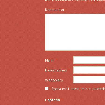
Kommentar
*
Namn
*
E-postadress
*
Webbplats
Spara mitt namn, min e-postadre
Captcha
*