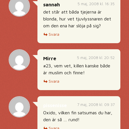
5 maj, 2008 kl. 16:35
sannah
det står att båda tjejerna är
blonda, hur vet tjuvlyssnaren det
om den ena har slöja på sig?
Svara
5 maj, 2008 kl. 20:52
Mirre
#23, vem vet, killen kanske både
är muslim och finne!
Svara
7 maj, 2008 kl. 09:37
pissenisse
Oxido, vilken fin satsumas du har,
den är så … rund!
Svara