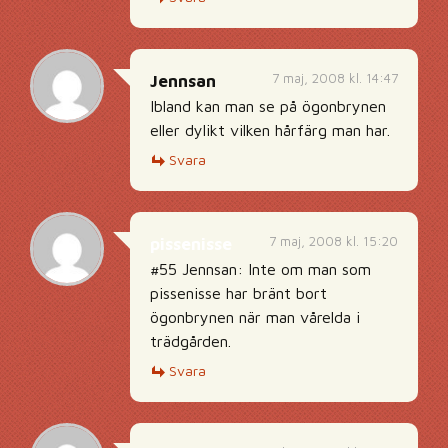
7 maj, 2008 kl. 14:47
Jennsan
Ibland kan man se på ögonbrynen
eller dylikt vilken hårfärg man har.
Svara
7 maj, 2008 kl. 15:20
pissenisse
#55 Jennsan: Inte om man som
pissenisse har bränt bort
ögonbrynen när man vårelda i
trädgården.
Svara