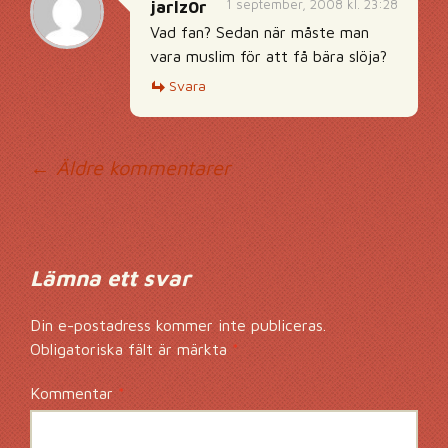
1 september, 2008 kl. 23:28
jarlz0r
Vad fan? Sedan när måste man
vara muslim för att få bära slöja?
Svara
Kommentarsnavig
← Äldre kommentarer
Lämna ett svar
Din e-postadress kommer inte publiceras.
Obligatoriska fält är märkta
*
Kommentar
*