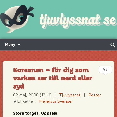
Hoppa
Sök
Meny
till
efte
innehåll
Koreanen – för dig som
57
varken ser till nord eller
syd
02 maj, 2008 (13:10)
|
Tjuvlyssnat
|
Petter
Etiketter:
Mellersta Sverige
Stora torget, Uppsala