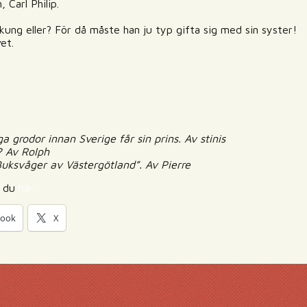
, Carl Philip.
i kung eller? För då måste han ju typ gifta sig med sin syster!
et.
grodor innan Sverige får sin prins. Av stinis
? Av Rolph
Buksvåger av Västergötland”. Av Pierre
r du
här
book
X