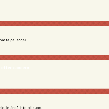
O
 bästa på länge!
 efter cancern
kulle ändå inte bli kung.