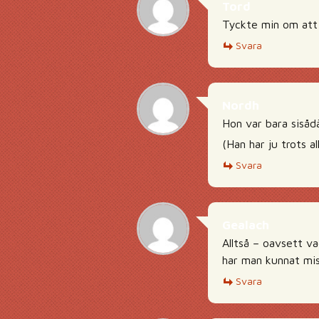
Tord
Tyckte min om att 
Svara
Nordh
Hon var bara sisådä
(Han har ju trots al
Svara
Gealach
Alltså – oavsett v
har man kunnat miss
Svara