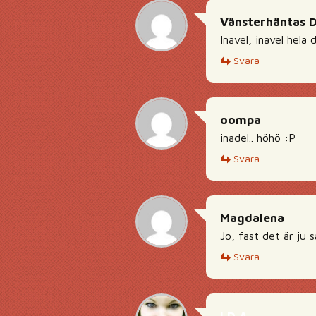
Vänsterhäntas 
Inavel, inavel hela
Svara
oompa
inadel.. höhö :P
Svara
Magdalena
Jo, fast det är ju 
Svara