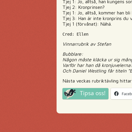
Tjej 1: Jo, alltså, han kungens son
Tjej 2: Kronprinsen?
Tjej 1: Jo, alltså, kommer han bl
Tjej 3: Han är inte kronprins du v
Tjej 1 (förvånat): Nähä.
Cred: Ellen
Vinnarrubrik av Stefan
Bubblare:
Någon måste kläcka ur sig många 
Varför har han då kronjuvelerna
Och Daniel Westling får titeln ”
Nästa veckas rubriktävling hitta
Tipsa oss!
Face