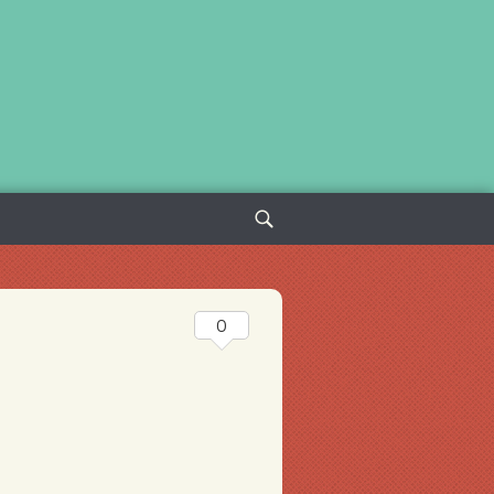
Sök
efter:
0