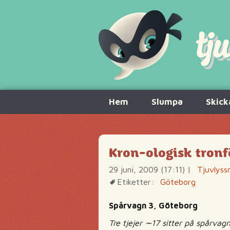
Hoppa
Hem
Slumpa
Skick
till
innehåll
Kron-ologisk tronf
29 juni, 2009 (17:11)
|
Tjuvlyss
Etiketter:
Göteborg
Spårvagn 3, Göteborg
Tre tjejer ∼17 sitter på spårvag