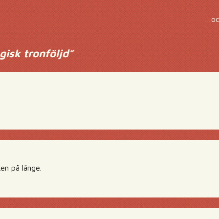
…oc
gisk tronföljd
”
en på länge.