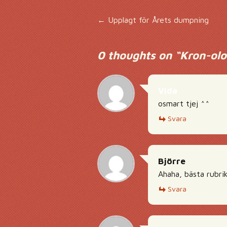
Inläggsnavigering
←
Upplagt för Årets dumpning
0 thoughts on “
Kron-olo
Vida
osmart tjej ^^
Svara
Björre
Ahaha, bästa rubrik
Svara