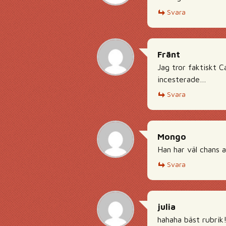
Svara
Fränt
Jag tror faktiskt C
incesterade…
Svara
Mongo
Han har väl chans a
Svara
julia
hahaha bäst rubrik