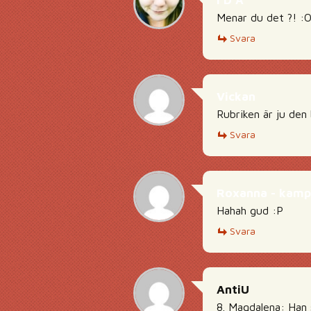
I D A
Menar du det ?! :
Svara
Vickan
Rubriken är ju den
Svara
Roxanna - kamp
Hahah gud :P
Svara
AntiU
8. Magdalena: Han s