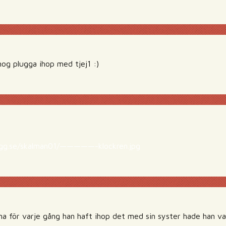
og plugga ihop med tjej1 :)
ugg.se/skalman01/—————-klockren.jpg
na för varje gång han haft ihop det med sin syster hade han va