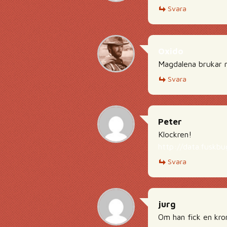
Svara
Oxido
Magdalena brukar n
Svara
Peter
Klockren!
http://data.fuskb
Svara
jurg
Om han fick en kro