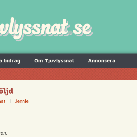
a bidrag
Om Tjuvlyssnat
Annonsera
öljd
nat
|
Jennie
nen.