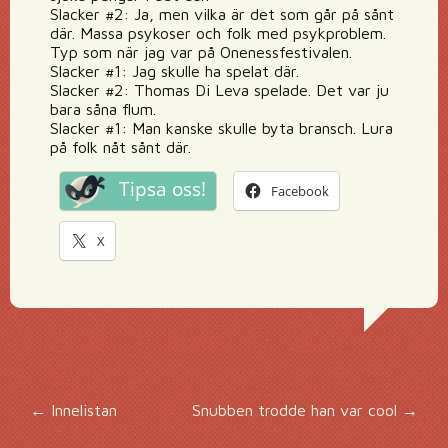
Slacker #2: Ja, men vilka är det som går på sånt
där. Massa psykoser och folk med psykproblem.
Typ som när jag var på Onenessfestivalen.
Slacker #1: Jag skulle ha spelat där.
Slacker #2: Thomas Di Leva spelade. Det var ju
bara såna flum.
Slacker #1: Man kanske skulle byta bransch. Lura
på folk nåt sånt där.
Tipsa oss!
Facebook
X
Inläggsnavigering
←
Innelistan
Snubben trodde han var cool
→