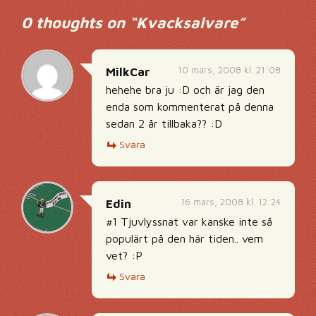
0 thoughts on “
Kvacksalvare
”
10 mars, 2008 kl. 21:08
MilkCar
hehehe bra ju :D och är jag den
enda som kommenterat på denna
sedan 2 år tillbaka?? :D
Svara
16 mars, 2008 kl. 12:24
Edin
#1 Tjuvlyssnat var kanske inte så
populärt på den här tiden.. vem
vet? :P
Svara