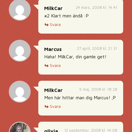
24 mars, 2008 kl. 14:41
MilkCar
#2 Klart men ändå :P
Svara
27 april, 2008 kl. 21:31
Marcus
Haha! MilkCar, din gamle get!
Svara
5 maj, 2008 kl. 18:28
MilkCar
Men här hittar man dig Marcus! ;P
Svara
12 september, 2008 kl. 14:08
olivia