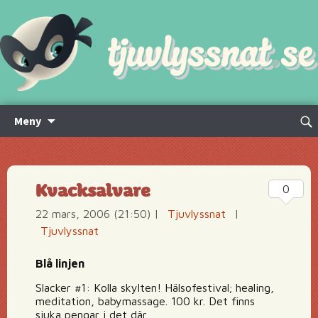
Hoppa
Sök
Meny
till
efte
innehåll
Kvacksalvare
0
22 mars, 2006 (21:50)
|
Tjuvlyssnat
|
Tjuvlyssnat
Blå linjen
Slacker #1: Kolla skylten! Hälsofestival; healing,
meditation, babymassage. 100 kr. Det finns
sjuka pengar i det där.