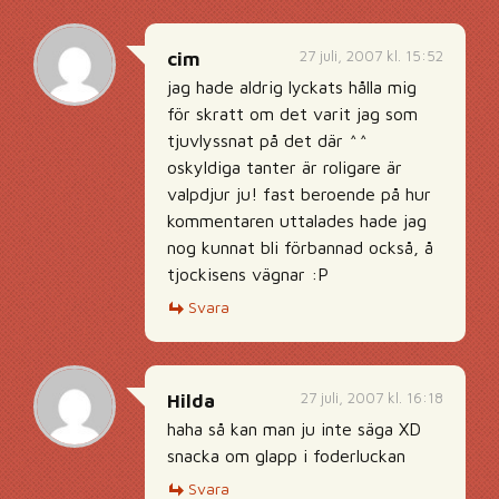
27 juli, 2007 kl. 15:52
cim
jag hade aldrig lyckats hålla mig
för skratt om det varit jag som
tjuvlyssnat på det där ^^
oskyldiga tanter är roligare är
valpdjur ju! fast beroende på hur
kommentaren uttalades hade jag
nog kunnat bli förbannad också, å
tjockisens vägnar :P
Svara
27 juli, 2007 kl. 16:18
Hilda
haha så kan man ju inte säga XD
snacka om glapp i foderluckan
Svara