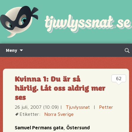
Hoppa
Sök
Meny
till
efte
innehåll
Kvinna 1: Du är så
62
härlig. Låt oss aldrig mer
ses
26 juli, 2007 (10:09)
|
Tjuvlyssnat
|
Petter
Etiketter:
Norra Sverige
Samuel Permans gata, Östersund