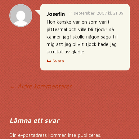
11 september, 2007 kl. 21:39
Josefin
Hon kanske var en som varit
jättesmal och ville bli tjock! så
känner jag! skulle någon säga till
mig att jag blivit tjock hade jag
skuttat av glädje.
Svara
Kommentarsnavig
← Äldre kommentarer
Lämna ett svar
Din e-postadress kommer inte publiceras.