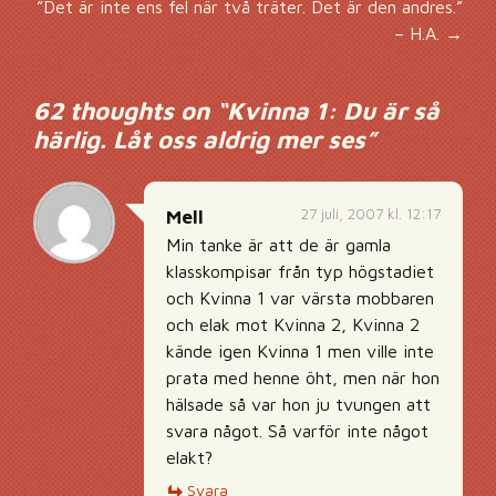
Inläggsnavigering
”Det är inte ens fel när två träter. Det är den andres.”
– H.A.
→
62 thoughts on “
Kvinna 1: Du är så
härlig. Låt oss aldrig mer ses
”
27 juli, 2007 kl. 12:17
Mell
Min tanke är att de är gamla
klasskompisar från typ högstadiet
och Kvinna 1 var värsta mobbaren
och elak mot Kvinna 2, Kvinna 2
kände igen Kvinna 1 men ville inte
prata med henne öht, men när hon
hälsade så var hon ju tvungen att
svara något. Så varför inte något
elakt?
Svara