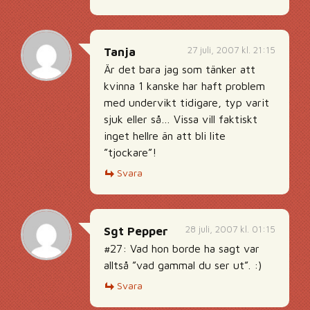
27 juli, 2007 kl. 21:15
Tanja
Är det bara jag som tänker att
kvinna 1 kanske har haft problem
med undervikt tidigare, typ varit
sjuk eller så… Vissa vill faktiskt
inget hellre än att bli lite
”tjockare”!
Svara
28 juli, 2007 kl. 01:15
Sgt Pepper
#27: Vad hon borde ha sagt var
alltså ”vad gammal du ser ut”. :)
Svara