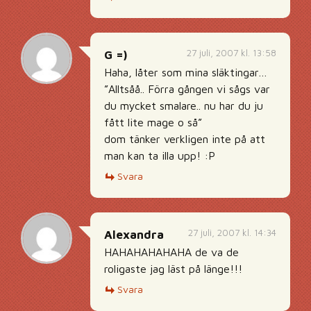
27 juli, 2007 kl. 13:58
G =)
Haha, låter som mina släktingar…
”Alltsåå.. Förra gången vi sågs var
du mycket smalare.. nu har du ju
fått lite mage o så”
dom tänker verkligen inte på att
man kan ta illa upp! :P
Svara
27 juli, 2007 kl. 14:34
Alexandra
HAHAHAHAHAHA de va de
roligaste jag läst på länge!!!
Svara