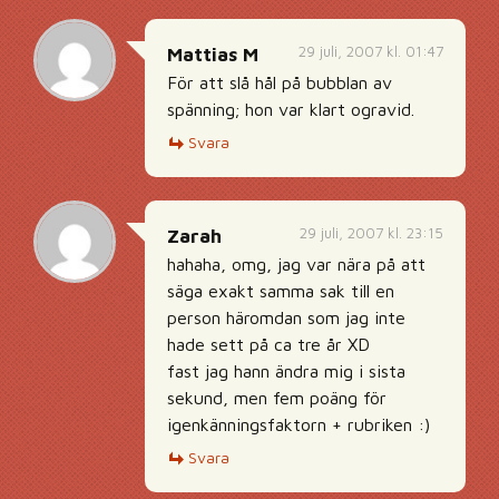
29 juli, 2007 kl. 01:47
Mattias M
För att slå hål på bubblan av
spänning; hon var klart ogravid.
Svara
29 juli, 2007 kl. 23:15
Zarah
hahaha, omg, jag var nära på att
säga exakt samma sak till en
person häromdan som jag inte
hade sett på ca tre år XD
fast jag hann ändra mig i sista
sekund, men fem poäng för
igenkänningsfaktorn + rubriken :)
Svara