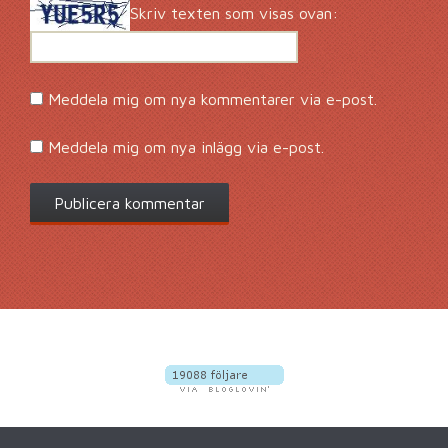
Skriv texten som visas ovan:
Meddela mig om nya kommentarer via e-post.
Meddela mig om nya inlägg via e-post.