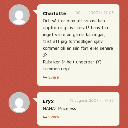
30 juli, 2007 kl. 17:08
Charlotte
Och så tror man att vuxna kan
uppföra sig civilicerat! finns fan
inget värre än gamla kärringar,
trist att jag förmodligen själv
kommer bli en sån förr eller senare
;P
Rubriker är helt underbar (Y)
tummen upp!
Svara
12 augusti, 2007 kl. 14:38
Eryx
HAHA! Priceless!
Svara