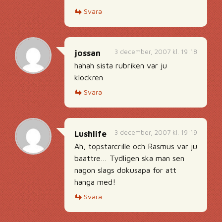
Svara
3 december, 2007 kl. 19:18
jossan
hahah sista rubriken var ju
klockren
Svara
3 december, 2007 kl. 19:19
Lushlife
Ah, topstarcrille och Rasmus var ju
baattre… Tydligen ska man sen
nagon slags dokusapa for att
hanga med!
Svara