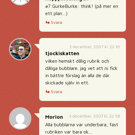
#7 GurkeBurke: think! (på mer en
ett plan…)
Svara
3 december, 2007 kl. 22:35
tjockiskatten
vilken hemskt dålig rubrik och
dåliga bubblare. jag vet att ni fick
in bättre förslag än alla de där.
skickade själv in ett.
Svara
3 december, 2007 kl. 22:58
Morion
Alla bubblarna var underbara, fast
rubriken var bara ok…