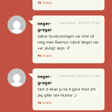
Svara
7 december, 2007 kl. 17:04
neger-
greger
själva tjuvlyssningen var inte så
rolig men Rasmus rubrik längst ner
var jävligt skön :P
Svara
7 december, 2007 kl. 17:06
neger-
greger
fast d ekan ju ha å göra med att
jag gillar sex-humor ;)
Svara