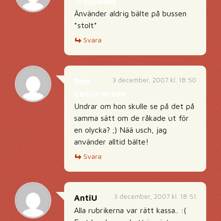
Troppeasy
Änvänder aldrig bälte på bussen
*stolt*
Svara
3 december, 2007 kl. 18:50
Den
Censurerade
Undrar om hon skulle se på det på
samma sätt om de råkade ut för
en olycka? ;) Nää usch, jag
använder alltid bälte!
Svara
3 december, 2007 kl. 18:51
AntiU
Alla rubrikerna var rätt kassa.. :(