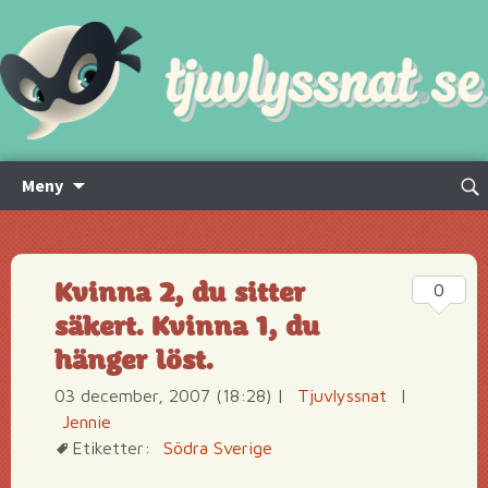
Hoppa
Sök
Meny
till
efte
innehåll
Kvinna 2, du sitter
0
säkert. Kvinna 1, du
hänger löst.
03 december, 2007 (18:28)
|
Tjuvlyssnat
|
Jennie
Etiketter:
Södra Sverige