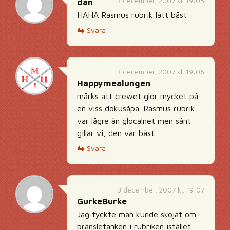
3 december, 2007 kl. 19:05
dan
HAHA Rasmus rubrik lätt bäst
Svara
3 december, 2007 kl. 19:06
Happymealungen
märks att crewet glor mycket på
en viss dokusåpa. Rasmus rubrik
var lägre än glocalnet men sånt
gillar vi, den var bäst.
Svara
3 december, 2007 kl. 19:07
GurkeBurke
Jag tyckte man kunde skojat om
bränsletanken i rubriken istället.