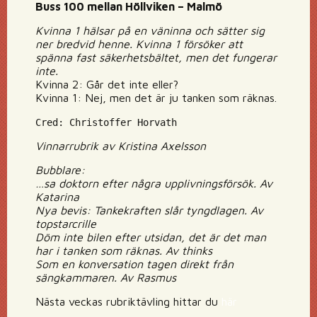
Buss 100 mellan Höllviken – Malmö
Kvinna 1 hälsar på en väninna och sätter sig
ner bredvid henne. Kvinna 1 försöker att
spänna fast säkerhetsbältet, men det fungerar
inte.
Kvinna 2: Går det inte eller?
Kvinna 1: Nej, men det är ju tanken som räknas.
Cred: Christoffer Horvath
Vinnarrubrik av Kristina Axelsson
Bubblare:
…sa doktorn efter några upplivningsförsök. Av
Katarina
Nya bevis: Tankekraften slår tyngdlagen. Av
topstarcrille
Döm inte bilen efter utsidan, det är det man
har i tanken som räknas. Av thinks
Som en konversation tagen direkt från
sängkammaren. Av Rasmus
Nästa veckas rubriktävling hittar du
här