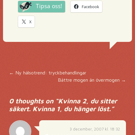
Tipsa oss!
Facebook
X
Inläggsnavigering
←
Ny hälsotrend: tryckbehandlingar
Bättre mogen än övermogen
→
0 thoughts on “
Kvinna 2, du sitter
säkert. Kvinna 1, du hänger löst.
”
3 december, 2007 kl. 18:32