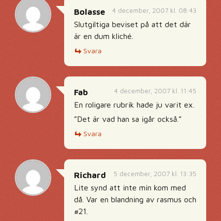
4 december, 2007 kl. 08:43
Bolasse
Slutgiltiga beviset på att det där
är en dum kliché.
Svara
4 december, 2007 kl. 11:45
Fab
En roligare rubrik hade ju varit ex.
”Det är vad han sa igår också.”
Svara
5 december, 2007 kl. 13:35
Richard
Lite synd att inte min kom med
då. Var en blandning av rasmus och
#21.