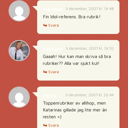
3 december, 2007 kl. 19:48
Mårthen
Fin Idol-referens. Bra rubrik!
Svara
3 december, 2007 kl. 19:52
Zachary
Gaaah! Hur kan man skriva så bra
rubriker?? Alla var sjukt kul!
Svara
3 december, 2007 kl. 20:44
Petra
Toppenrubriker av allihop, men
Katarinas gillade jag lite mer än
resten =)
Svara