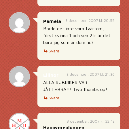
3 december, 2007 kl. 20:55
Pamela
Borde det inte vara tvärtom,
först kvinna 1 och sen 2 lr är det
bara jag som är dum nu?
Svara
3 december, 2007 kl. 21:36
Ellinor
ALLA RUBRIKER VAR
JÄTTEBRA!!! Two thumbs up!
Svara
3 december, 2007 kl. 22:13
Happymealungen