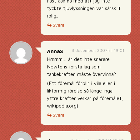
Fast kan ha med att jag inte
tyckte tjuvlyssningen var särskilt
rolig..
Svara
3 december, 2007 kl. 19:01
AnnaS
Hmmm… är det inte snarare
Newtons första lag som
tankekraften måste övervinna?
(Ett föremål förblir i vila eller i
likformig rörelse så länge inga
yttre krafter verkar på föremålet,
wikipedia.org)
Svara