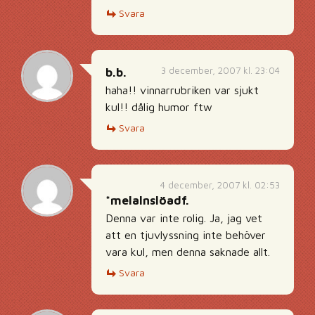
Svara
3 december, 2007 kl. 23:04
b.b.
haha!! vinnarrubriken var sjukt
kul!! dålig humor ftw
Svara
4 december, 2007 kl. 02:53
*melalnslöadf.
Denna var inte rolig. Ja, jag vet
att en tjuvlyssning inte behöver
vara kul, men denna saknade allt.
Svara