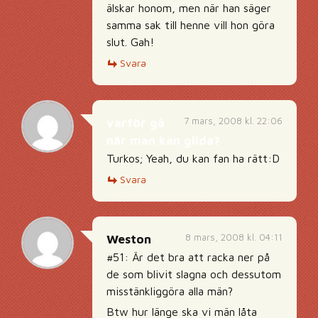
älskar honom, men när han säger
samma sak till henne vill hon göra
slut. Gah!
Svara
7 mars, 2008 kl. 22:06
varför gå
när man kan glida?
Turkos; Yeah, du kan fan ha rätt:D
Svara
8 mars, 2008 kl. 04:11
Weston
#51: Är det bra att racka ner på
de som blivit slagna och dessutom
misstänkliggöra alla män?
Btw hur länge ska vi män låta