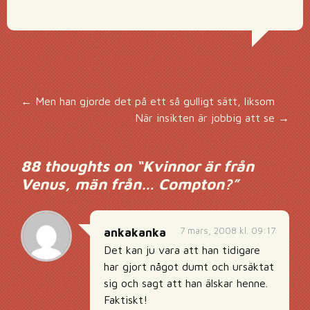
Inläggsnavigering
←
Men han gjorde det på ett så gulligt sätt, liksom
När insikten är jobbig att se
→
88 thoughts on “
Kvinnor är från
Venus, män från… Compton?
”
7 mars, 2008 kl. 09:17
ankakanka
Det kan ju vara att han tidigare
har gjort något dumt och ursäktat
sig och sagt att han älskar henne.
Faktiskt!