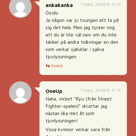
7 mars, 2008 kl. 11:12
ankakanka
Oxido
Ja någon var ju tvungen att ta på
sig det hela. Men jag tycker nog
att du är lite väl naiv om du inte
tänker på andra tolkningar en den
som verkar självklar i själva
tjuvlyssningen.
Svara
7 mars, 2008 kl. 11:14
OneUp
Haha, nicket ”Ryu (från Street
Fighter-spelen)” skrattar jag
nästan lika mkt åt som
tjuvlyssningen!
Vissa kvinnor verkar vara från