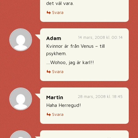
det väl vara.
Svara
14 mars, 2008 kl. 00:14
Adam
Kvinnor är från Venus – till
psykhem.
…Wohoo, jag är karl!!
Svara
28 mars, 2008 kl. 18:45
Martin
Haha Herregud!
Svara