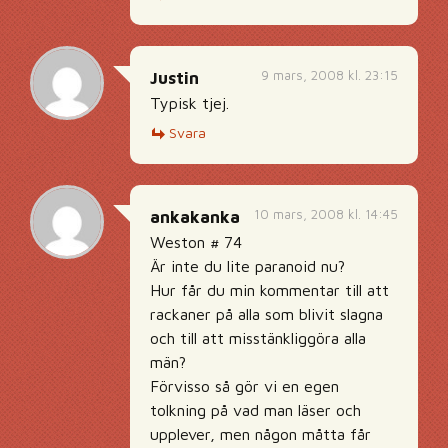
9 mars, 2008 kl. 23:15
Justin
Typisk tjej.
Svara
10 mars, 2008 kl. 14:45
ankakanka
Weston # 74
Är inte du lite paranoid nu?
Hur får du min kommentar till att
rackaner på alla som blivit slagna
och till att misstänkliggöra alla
män?
Förvisso så gör vi en egen
tolkning på vad man läser och
upplever, men någon måtta får