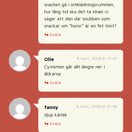
snacket gå i omklädningsrummen,
hur lång tid ska det ta innan vi
säger att den där snubben som
snackar om ”horor” är en fet tönt?
Svara
8 mars, 2008 kl. 17:01
Olle
Cynismen går allt längre ner i
åldrarna
Svara
9 mars, 2008 kl. 01:46
fanny
djup kärlek
Svara