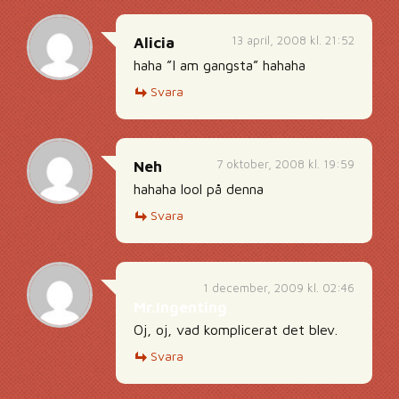
13 april, 2008 kl. 21:52
Alicia
haha ”I am gangsta” hahaha
Svara
7 oktober, 2008 kl. 19:59
Neh
hahaha lool på denna
Svara
1 december, 2009 kl. 02:46
Mr.Ingenting
Oj, oj, vad komplicerat det blev.
Svara