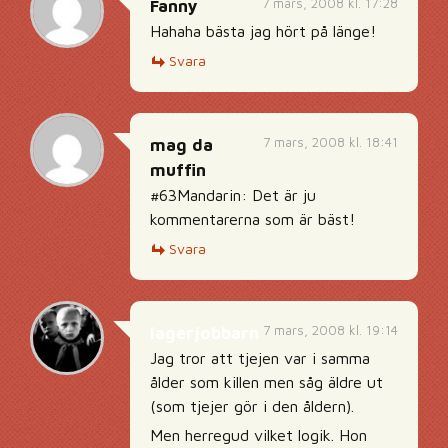
7 mars, 2008 kl. 17:28
Fanny
Hahaha bästa jag hört på länge!
Svara
7 mars, 2008 kl. 18:41
mag da
muffin
#63Mandarin: Det är ju
kommentarerna som är bäst!
Svara
7 mars, 2008 kl. 19:14
lagerjobbarn
Jag tror att tjejen var i samma
ålder som killen men såg äldre ut
(som tjejer gör i den åldern).
Men herregud vilket logik. Hon