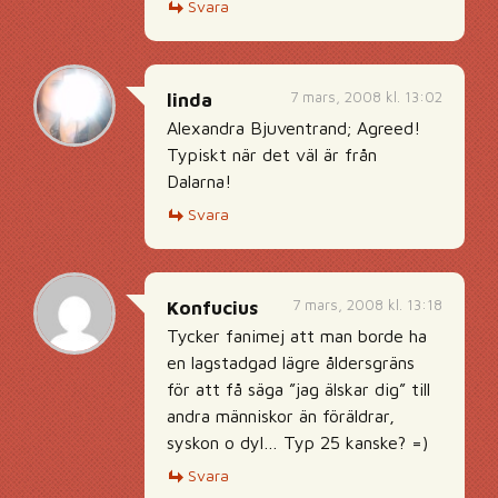
Svara
7 mars, 2008 kl. 13:02
linda
Alexandra Bjuventrand; Agreed!
Typiskt när det väl är från
Dalarna!
Svara
7 mars, 2008 kl. 13:18
Konfucius
Tycker fanimej att man borde ha
en lagstadgad lägre åldersgräns
för att få säga ”jag älskar dig” till
andra människor än föräldrar,
syskon o dyl… Typ 25 kanske? =)
Svara