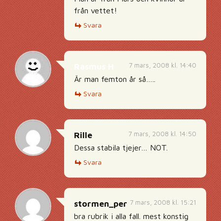
från vettet!
Svara
7 mars, 2008 kl. 14:40
Rasmus H
Är man femton år så…..
Svara
7 mars, 2008 kl. 14:50
Rille
Dessa stabila tjejer… NOT.
Svara
7 mars, 2008 kl. 15:21
stormen_per
bra rubrik i alla fall. mest konstig