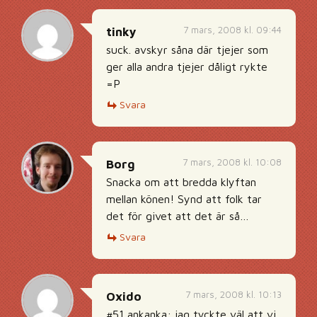
7 mars, 2008 kl. 09:44
tinky
suck. avskyr såna där tjejer som
ger alla andra tjejer dåligt rykte
=P
Svara
7 mars, 2008 kl. 10:08
Borg
Snacka om att bredda klyftan
mellan könen! Synd att folk tar
det för givet att det är så…
Svara
7 mars, 2008 kl. 10:13
Oxido
#51 ankanka: jag tyckte väl att vi