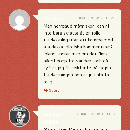
7 mars, 2008 kl. 13:20
Mandarin
Men herregud människor.. kan ni
inte bara skratta åt en rolig
tjuvlyssning utan att komma med
alla dessa idiotiska kommentarer?
Ibland undrar man om det finns
något hopp för världen.. och då
syftar jag faktiskt inte på tjejen i
tjuvlyssningen..hon är ju i alla fall
rolig!
Svara
7 mars, 2008 kl. 14:12
Gordon
Gekko
Män är från Mars och kvinnor är