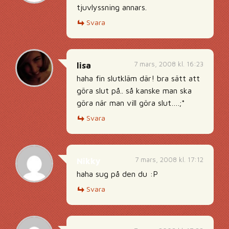
tjuvlyssning annars.
Svara
7 mars, 2008 kl. 16:23
lisa
haha fin slutkläm där! bra sätt att
göra slut på.. så kanske man ska
göra när man vill göra slut….;*
Svara
7 mars, 2008 kl. 17:12
Nikky
haha sug på den du :P
Svara