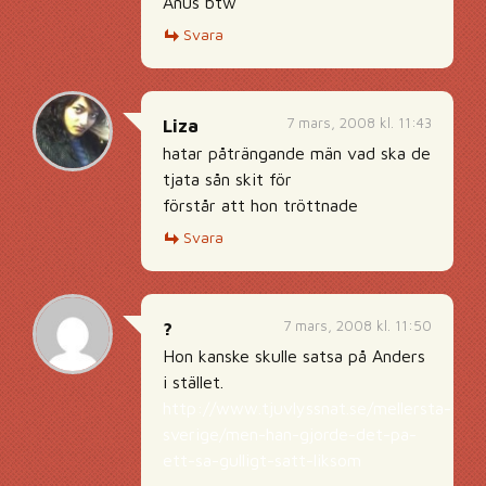
Anus btw
Svara
7 mars, 2008 kl. 11:43
Liza
hatar påträngande män vad ska de
tjata sån skit för
förstår att hon tröttnade
Svara
7 mars, 2008 kl. 11:50
?
Hon kanske skulle satsa på Anders
i stället.
http://www.tjuvlyssnat.se/mellersta-
sverige/men-han-gjorde-det-pa-
ett-sa-gulligt-satt-liksom