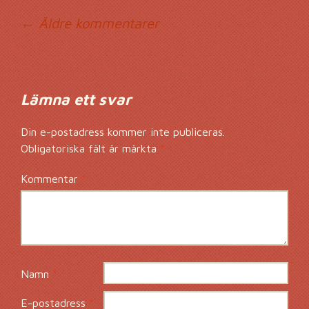
Kommentarsnavig
← Äldre kommentarer
Lämna ett svar
Din e-postadress kommer inte publiceras.
Obligatoriska fält är märkta
*
Kommentar
*
Namn
*
E-postadress
*