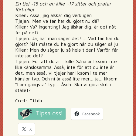
En tjej ~15 och en kille ~17 sitter och pratar
förtroligt.
Killen: Asså, jag älskar dig verkligen.
Tjejen: Men va fan har du gjort nu då?
Killen: Va? Ingenting! Jag älskar dig, är det nåt
fel på det?
Tjejen: Ja, när man säger det! … Vad fan har du
gjort? Nåt måste du ha gjort när du säger så ju!
Killen: Men du säger ju så hela tiden! Varför får
inte jag det?
Tjejen: För att du är… kille. Såna är liksom inte
lika känslosamma. Asså, inte för att du inte är
det, men asså, vi tjejer har liksom lite mer
känslor typ. Och ni är asså lite mer… ja… liksom
”I am gangsta” typ… Äsch! Ska vi göra slut i
stället?
Cred: Tilda
Tipsa oss!
Facebook
X