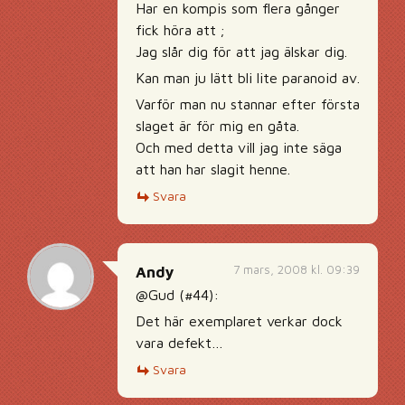
Har en kompis som flera gånger
fick höra att ;
Jag slår dig för att jag älskar dig.
Kan man ju lätt bli lite paranoid av.
Varför man nu stannar efter första
slaget är för mig en gåta.
Och med detta vill jag inte säga
att han har slagit henne.
Svara
7 mars, 2008 kl. 09:39
Andy
@Gud (#44):
Det här exemplaret verkar dock
vara defekt…
Svara