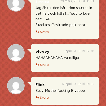
29 mars, 2008 kl. 11:54
Jessica
Jag älskar den här…Hon snurrar in
det helt och hållet…*got to love
her*…=P
Stackars förvirrade pojk bara…
Svara
6 april, 2008 kl. 12:48
vivvvy
HAHAAHAHAHA va rolliga
Svara
12 april, 2008 kl. 18:33
Flink
Eazy Motherfucking E yaooo
Svara