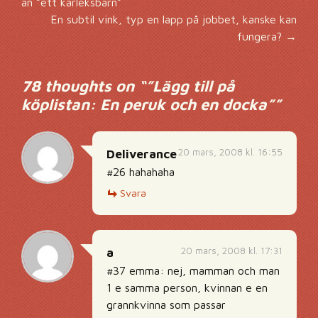
än ”ett kärleksbarn”
En subtil vink, typ en lapp på jobbet, kanske kan
fungera?
→
78 thoughts on “
”Lägg till på
köplistan: En peruk och en docka”
”
20 mars, 2008 kl. 16:55
Deliverance
#26 hahahaha
Svara
20 mars, 2008 kl. 17:31
a
#37 emma: nej, mamman och man
1 e samma person, kvinnan e en
grannkvinna som passar