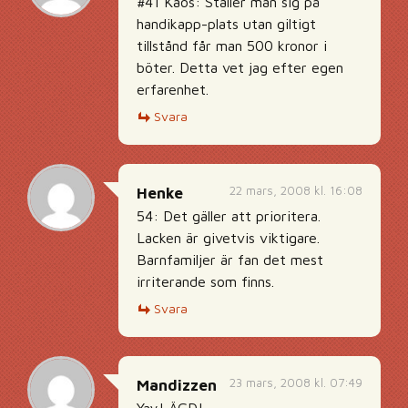
#41 Kaos: Ställer man sig på
handikapp-plats utan giltigt
tillstånd får man 500 kronor i
böter. Detta vet jag efter egen
erfarenhet.
Svara
22 mars, 2008 kl. 16:08
Henke
54: Det gäller att prioritera.
Lacken är givetvis viktigare.
Barnfamiljer är fan det mest
irriterande som finns.
Svara
23 mars, 2008 kl. 07:49
Mandizzen