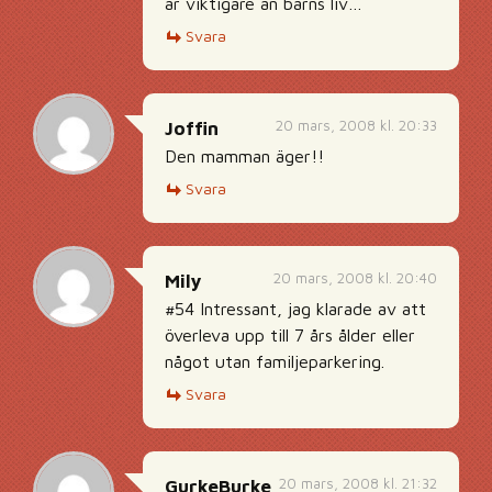
är viktigare än barns liv…
Svara
20 mars, 2008 kl. 20:33
Joffin
Den mamman äger!!
Svara
20 mars, 2008 kl. 20:40
Mily
#54 Intressant, jag klarade av att
överleva upp till 7 års ålder eller
något utan familjeparkering.
Svara
20 mars, 2008 kl. 21:32
GurkeBurke