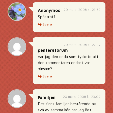
20 mars, 2008 kl. 21:52
Anonymos
Spöstraff!
Svara
20 mars, 2008 kl. 22:37
panteraforum
var jag den enda som tyckete att
den kommentaren endast var
pinsam?
Svara
20 mars, 2008 kl. 23:09
Familjen
Det finns familjer bestårende av
två av samma kön har jag läst.