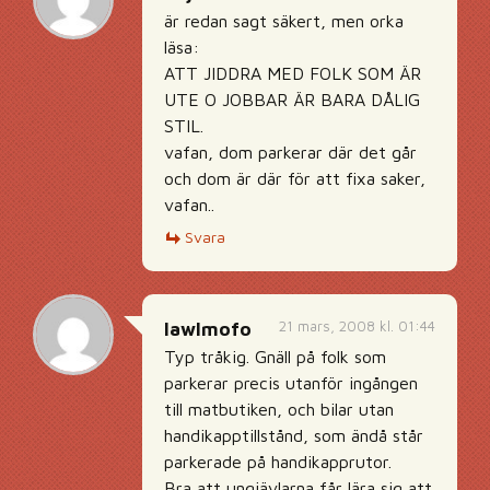
är redan sagt säkert, men orka
läsa:
ATT JIDDRA MED FOLK SOM ÄR
UTE O JOBBAR ÄR BARA DÅLIG
STIL.
vafan, dom parkerar där det går
och dom är där för att fixa saker,
vafan..
Svara
21 mars, 2008 kl. 01:44
lawlmofo
Typ tråkig. Gnäll på folk som
parkerar precis utanför ingången
till matbutiken, och bilar utan
handikapptillstånd, som ändå står
parkerade på handikapprutor.
Bra att ungjävlarna får lära sig att