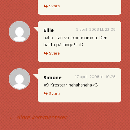
Svara
5 april, 2008 kl. 23:09
Ellie
haha.. fan va skön mamma. Den
bästa på länge!! :D
Svara
17 april, 2008 kl. 10:28
Simone
#9 Krester: hahahahaha<3
Svara
Kommentarsnavig
← Äldre kommentarer