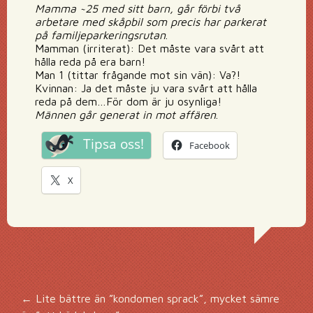
Mamma ~25 med sitt barn, går förbi två
arbetare med skåpbil som precis har parkerat
på familjeparkeringsrutan
.
Mamman (irriterat): Det måste vara svårt att
hålla reda på era barn!
Man 1 (tittar frågande mot sin vän): Va?!
Kvinnan: Ja det måste ju vara svårt att hålla
reda på dem…För dom är ju osynliga!
Männen går generat in mot affären
.
Tipsa oss!
Facebook
X
Inläggsnavigering
←
Lite bättre än ”kondomen sprack”, mycket sämre