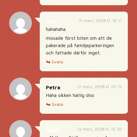
21 mars, 2008 kl. 16:11
SAM
hahahaha.
missade först biten om att de
pakerade på familjeparkeringen
och fattade därför inget.
Svara
21 mars, 2008 kl. 20:15
Petra
Haha sikken härlig diss
Svara
22 mars, 2008 kl. 15:30
Adam