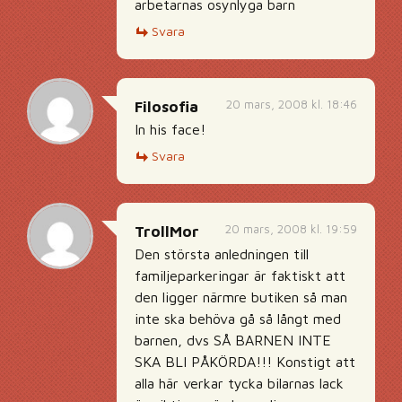
arbetarnas osynlyga barn
Svara
20 mars, 2008 kl. 18:46
Filosofia
In his face!
Svara
20 mars, 2008 kl. 19:59
TrollMor
Den största anledningen till
familjeparkeringar är faktiskt att
den ligger närmre butiken så man
inte ska behöva gå så långt med
barnen, dvs SÅ BARNEN INTE
SKA BLI PÅKÖRDA!!! Konstigt att
alla här verkar tycka bilarnas lack