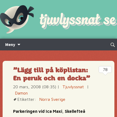
Hoppa
Sök
Meny
till
efte
innehåll
”Lägg till på köplistan:
78
En peruk och en docka”
20 mars, 2008 (08:35)
|
Tjuvlyssnat
|
Damon
Etiketter:
Norra Sverige
Parkeringen vid Ica Maxi, Skellefteå