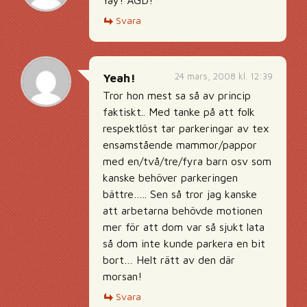
Yay! ÄGD!
Svara
24 mars, 2008 kl. 12:39
Yeah!
Tror hon mest sa så av princip
faktiskt.. Med tanke på att folk
respektlöst tar parkeringar av tex
ensamstående mammor/pappor
med en/två/tre/fyra barn osv som
kanske behöver parkeringen
bättre….. Sen så tror jag kanske
att arbetarna behövde motionen
mer för att dom var så sjukt lata
så dom inte kunde parkera en bit
bort… Helt rätt av den där
morsan!
Svara