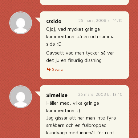
25 mars, 2008 kl. 14:15
Oxido
Ojoj, vad mycket griniga
kommentarer på en och samma
sida :D
Oavsett vad man tycker så var
det ju en finurlig dissning.
Svara
26 mars, 2008 kl. 13:10
Simelise
Håller med, vilka griniga
kommentarer :)
Jag gissar att har man inte fyra
småbarn och en fullproppad
kundvagn med innehåll för runt