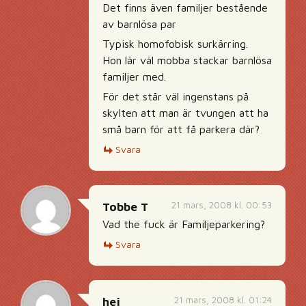
Det finns även familjer bestående
av barnlösa par
Typisk homofobisk surkärring.
Hon lär väl mobba stackar barnlösa
familjer med.
För det står väl ingenstans på
skylten att man är tvungen att ha
små barn för att få parkera där?
Svara
21 mars, 2008 kl. 00:53
Tobbe T
Vad the fuck är Familjeparkering?
Svara
21 mars, 2008 kl. 01:24
hej