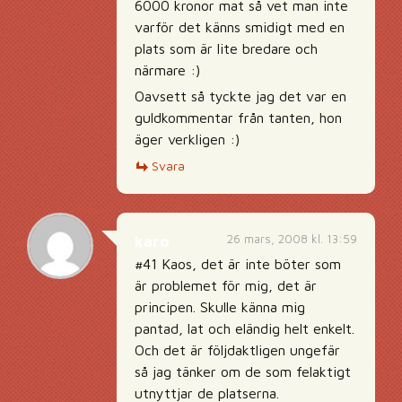
6000 kronor mat så vet man inte
varför det känns smidigt med en
plats som är lite bredare och
närmare :)
Oavsett så tyckte jag det var en
guldkommentar från tanten, hon
äger verkligen :)
Svara
26 mars, 2008 kl. 13:59
karo
#41 Kaos, det är inte böter som
är problemet för mig, det är
principen. Skulle känna mig
pantad, lat och eländig helt enkelt.
Och det är följdaktligen ungefär
så jag tänker om de som felaktigt
utnyttjar de platserna.