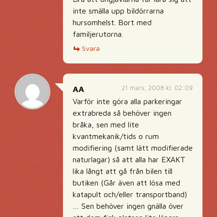
inte smälla upp bildörrarna
hursomhelst. Bort med
familjerutorna.
Svara
21 mars, 2008 kl. 02:09
AA
Varför inte göra alla parkeringar
extrabreda så behöver ingen
bråka, sen med lite
kvantmekanik/tids o rum
modifiering (samt lätt modifierade
naturlagar) så att alla har EXAKT
lika långt att gå från bilen till
butiken (Går även att lösa med
katapult och/eller transportband)
… Sen behöver ingen gnälla över