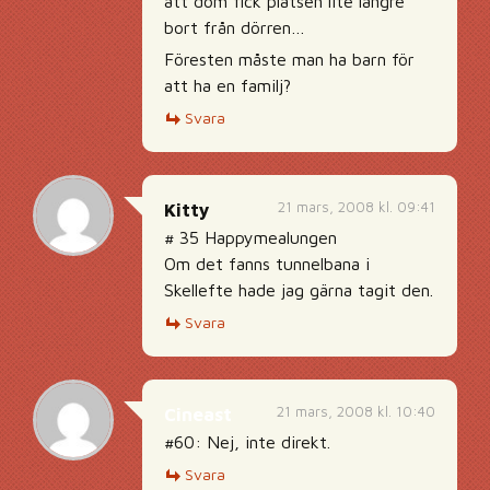
att dom fick platsen lite längre
bort från dörren…
Föresten måste man ha barn för
att ha en familj?
Svara
21 mars, 2008 kl. 09:41
Kitty
# 35 Happymealungen
Om det fanns tunnelbana i
Skellefte hade jag gärna tagit den.
Svara
21 mars, 2008 kl. 10:40
Cineast
#60: Nej, inte direkt.
Svara