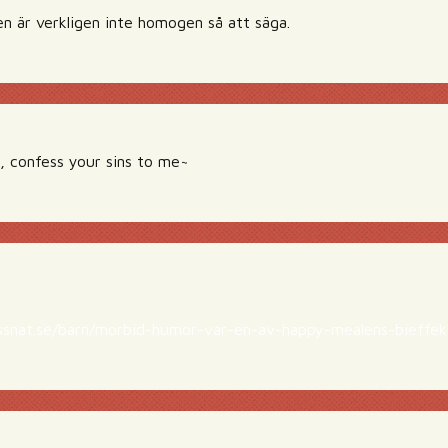
 är verkligen inte homogen så att säga.
y, confess your sins to me~
ssnat.se/barn/morbid-humor-var-en-av-happy-mealens-bieffek