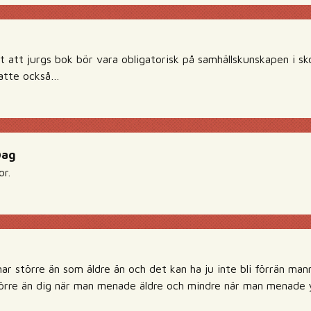
rt att jurgs bok bör vara obligatorisk på samhällskunskapen i sko
matte också…
Dag
or.
ar större än som äldre än och det kan ha ju inte bli förrän mann
törre än dig när man menade äldre och mindre när man menade 