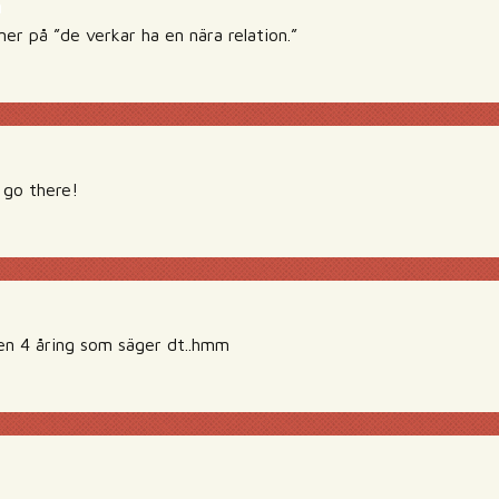
n
mer på ”de verkar ha en nära relation.”
 go there!
 en 4 åring som säger dt..hmm