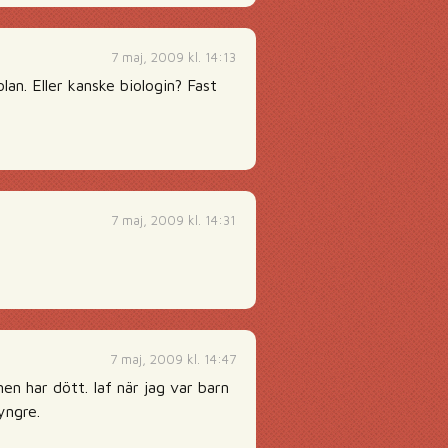
7 maj, 2009 kl. 14:13
lan. Eller kanske biologin? Fast
7 maj, 2009 kl. 14:31
7 maj, 2009 kl. 14:47
en har dött. Iaf när jag var barn
yngre.