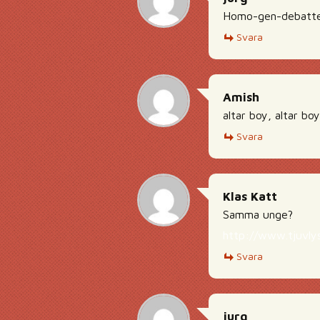
Homo-gen-debatten
Svara
Amish
altar boy, altar bo
Svara
Klas Katt
Samma unge?
http://www.tjuvly
Svara
jurg