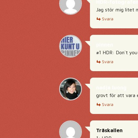
HDR-fotografe
Jag stör mig litet 
Svara
pinnen
#1 HDR: Don´t you
Svara
nadja luong
grovt för att vara
Svara
Träskallen