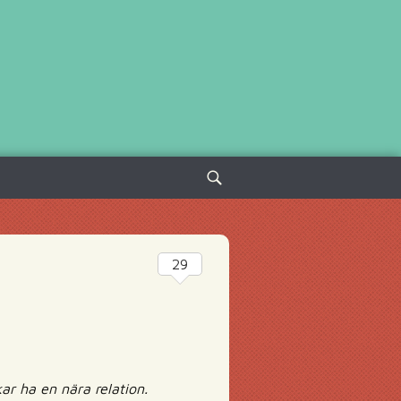
Sök
efter:
29
r ha en nära relation.