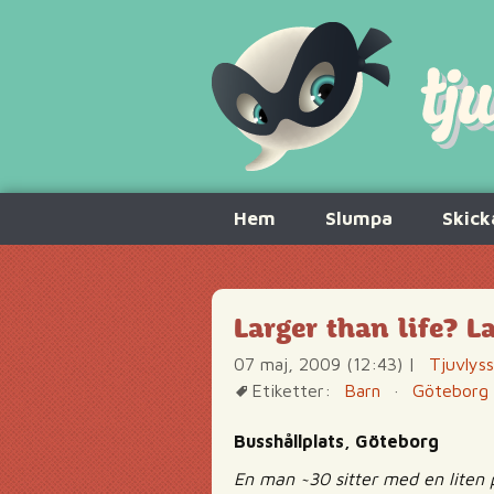
Hoppa
Hem
Slumpa
Skick
till
innehåll
Larger than life? L
07 maj, 2009 (12:43)
|
Tjuvlys
Etiketter:
Barn
·
Göteborg
Busshållplats, Göteborg
En man ~30 sitter med en liten 