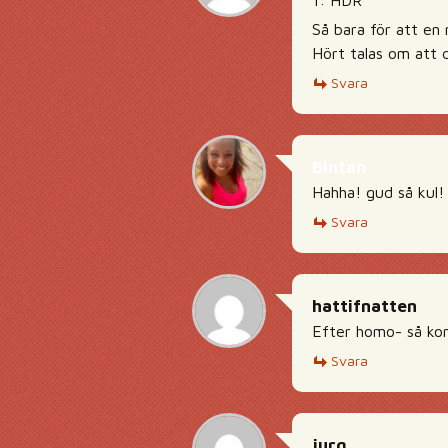
1: HDR
Så bara för att en 
Hört talas om att d
Svara
Bintan
Hahha! gud så kul!
Svara
hattifnatten
Efter homo- så k
Svara
jurg