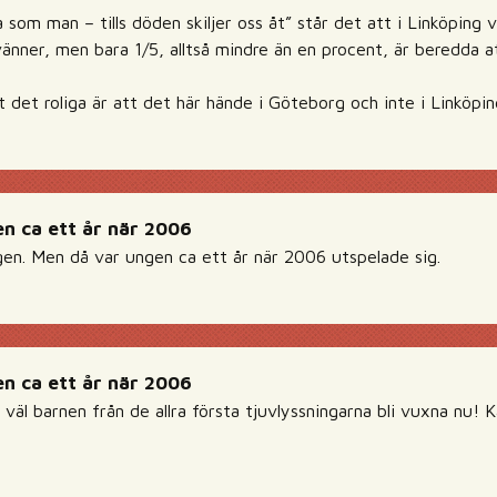
 som man – tills döden skiljer oss åt” står det att i Linköping vi
vänner, men bara 1/5, alltså mindre än en procent, är beredda att
t det roliga är att det här hände i Göteborg och inte i Linköpin
n ca ett år när 2006
igen. Men då var ungen ca ett år när 2006 utspelade sig.
n ca ett år när 2006
 väl barnen från de allra första tjuvlyssningarna bli vuxna nu