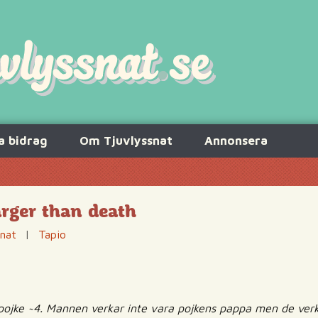
a bidrag
Om Tjuvlyssnat
Annonsera
arger than death
snat
|
Tapio
pojke ~4. Mannen verkar inte vara pojkens pappa men de verka