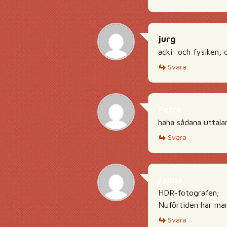
jurg
acki: och fysiken, 
Svara
Petra
haha sådana uttalan
Svara
Jenna
HDR-fotografen;
Nuförtiden har man
Svara