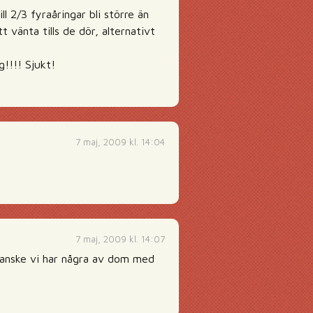
ll 2/3 fyraåringar bli större än
 vänta tills de dör, alternativt
g!!!! Sjukt!
7 maj, 2009 kl. 14:04
7 maj, 2009 kl. 14:07
! Kanske vi har några av dom med