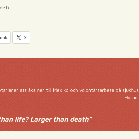
 det?
book
X
tarianer att åka ner till Mexiko och volontärsarbeta på sjukh
Hyran 
than life? Larger than death
”