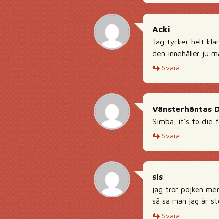
Acki
Jag tycker helt kla
den innehåller ju 
Svara
Vänsterhäntas 
Simba, it’s to die f
Svara
sis
jag tror pojken men
så sa man jag är s
Svara