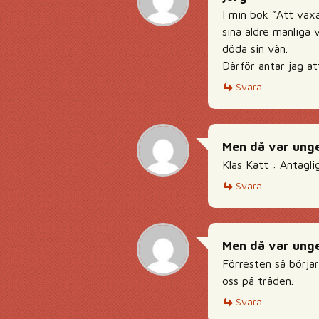
I min bok ”Att växa
sina äldre manliga 
döda sin vän.
Därför antar jag at
Svara
Men då var unge
Klas Katt : Antagl
Svara
Men då var unge
Förresten så börjar
oss på tråden.
Svara