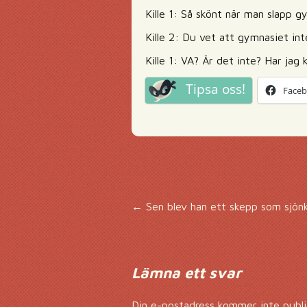
Kille 1: Så skönt när man slapp 
Kille 2: Du vet att gymnasiet inte
Kille 1: VA? Är det inte? Har jag 
Tipsa oss!
Face
Inläggsnavigering
←
Sen blev han ett skepp som sjön
Lämna ett svar
Din e-postadress kommer inte publi