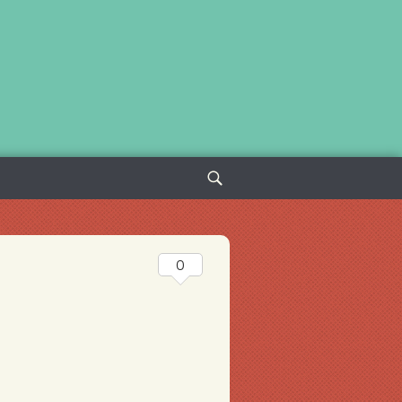
Sök
efter:
0