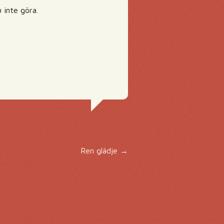
 inte göra.
Ren glädje
→