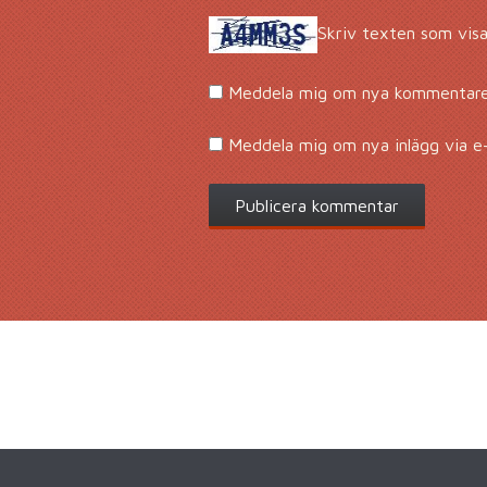
Skriv texten som visa
Meddela mig om nya kommentarer
Meddela mig om nya inlägg via e