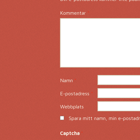
Kommentar
*
Namn
*
E-postadress
*
Webbplats
Spara mitt namn, min e-postadre
Captcha
*