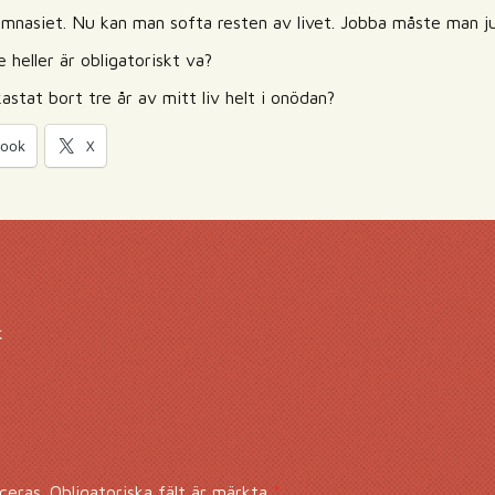
gymnasiet. Nu kan man softa resten av livet. Jobba måste man ju
 heller är obligatoriskt va?
kastat bort tre år av mitt liv helt i onödan?
book
X
k
ceras.
Obligatoriska fält är märkta
*