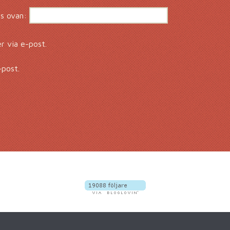
s ovan:
 via e-post.
-post.