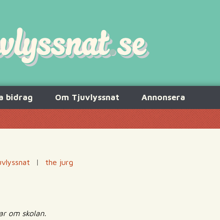
a bidrag
Om Tjuvlyssnat
Annonsera
uvlyssnat
|
the jurg
tar om skolan.