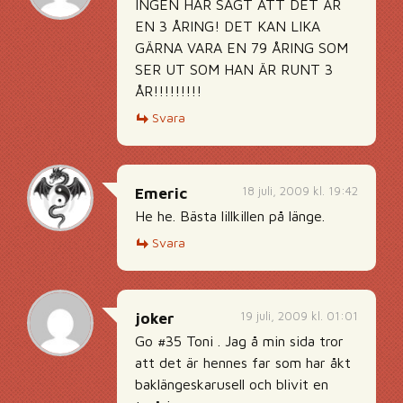
INGEN HAR SAGT ATT DET ÄR
EN 3 ÅRING! DET KAN LIKA
GÄRNA VARA EN 79 ÅRING SOM
SER UT SOM HAN ÄR RUNT 3
ÅR!!!!!!!!!
Svara
18 juli, 2009 kl. 19:42
Emeric
He he. Bästa lillkillen på länge.
Svara
19 juli, 2009 kl. 01:01
joker
Go #35 Toni . Jag å min sida tror
att det är hennes far som har åkt
baklängeskarusell och blivit en