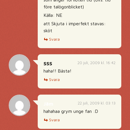
före talögonblicket)
Källa: NE
att Skjuta i imperfekt stavas:
sköt
Svara
20 juli, 2009 kl. 16:42
SSS
haha!! Bästa!
Svara
22 juli, 2009 kl. 03:13
Jäm
hahahaa grym unge fan :D
Svara