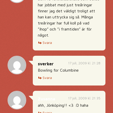
har jobbat med just treåringar
finner jag det väldigt troligt att
han kan uttrycka sig så. Många
treåringar har full koll på vad
”ihop” och ”i framtiden” är för
något.
Svara
17 juli, 2009 kl. 21:28
sverker
Bowling for Columbine
Svara
17 juli, 2009 kl. 21:35
Zusanna
ahh, Jönköping!! <3 :D haha
Svara