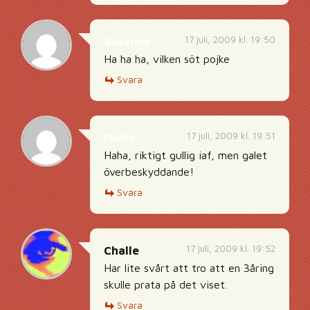
17 juli, 2009 kl. 19:50
Susanne
Ha ha ha, vilken söt pojke
Svara
17 juli, 2009 kl. 19:51
Molle
Haha, riktigt gullig iaf, men galet
överbeskyddande!
Svara
17 juli, 2009 kl. 19:52
Challe
Har lite svårt att tro att en 3åring
skulle prata på det viset.
Svara