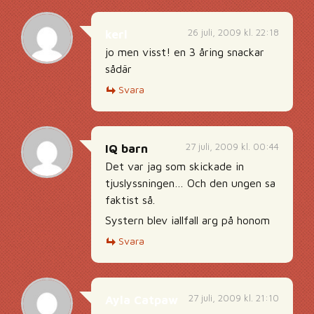
26 juli, 2009 kl. 22:18
kerl
jo men visst! en 3 åring snackar
sådär
Svara
27 juli, 2009 kl. 00:44
IQ barn
Det var jag som skickade in
tjuslyssningen… Och den ungen sa
faktist så.
Systern blev iallfall arg på honom
Svara
27 juli, 2009 kl. 21:10
Ayla Catpaw