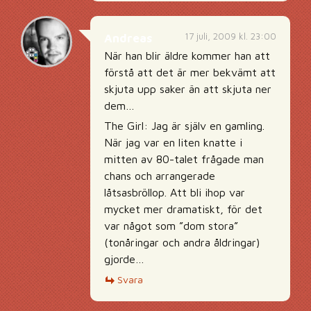
17 juli, 2009 kl. 23:00
Andreas
När han blir äldre kommer han att
förstå att det är mer bekvämt att
skjuta upp saker än att skjuta ner
dem…
The Girl: Jag är själv en gamling.
När jag var en liten knatte i
mitten av 80-talet frågade man
chans och arrangerade
låtsasbröllop. Att bli ihop var
mycket mer dramatiskt, för det
var något som ”dom stora”
(tonåringar och andra åldringar)
gjorde…
Svara