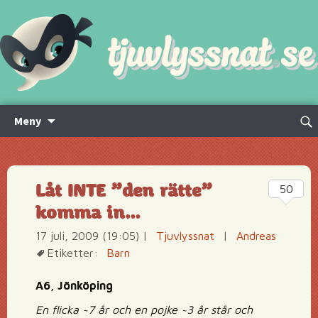
Hoppa
Sök
Meny
till
efte
innehåll
Låt INTE ”den rätte”
50
komma in…
17 juli, 2009 (19:05)
|
Tjuvlyssnat
|
Andreas
Etiketter:
Barn
A6, Jönköping
En flicka ~7 år och en pojke ~3 år står och