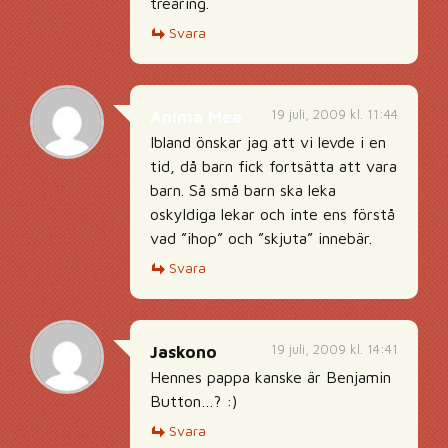
treåring.
Svara
19 juli, 2009 kl. 11:44
Anima Mea
Ibland önskar jag att vi levde i en
tid, då barn fick fortsätta att vara
barn. Så små barn ska leka
oskyldiga lekar och inte ens förstå
vad ”ihop” och ”skjuta” innebär.
Svara
19 juli, 2009 kl. 14:41
Jaskono
Hennes pappa kanske är Benjamin
Button…? :)
Svara