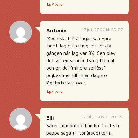
Svara
17 juli, 2009 kl. 20:07
Antonia
Meeh klart 7-åringar kan vara
ihop! Jag gifte mig för första
gången när jag var 3½. Sen blev
det väl en sisådär två giftemål
och en del ”mindre seriösa”
pojkvänner till innan dagis o
lågstadie var över..
Svara
17 juli, 2009 kl. 20:09
Elli
Säkert någonting han har hört sin
pappa säga till tonårsdottern…