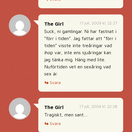
17 juli, 2009 kl. 22:27
The Girl
Suck, ni gamlingar. Ni har fastnat i
”förr i tiden”. Jag fattar att ”förr i
tiden” visste inte treåringar vad
ihop var, inte ens sjuåringar kan
jag tänka mig. Häng med lite.
Nuförtiden vet en sexåring vad
sex är.
Svara
17 juli, 2009 kl. 22:28
The Girl
Tragiskt, men sant…
Svara