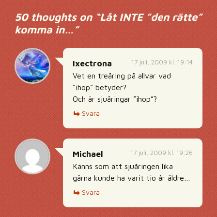
50 thoughts on “
Låt INTE ”den rätte”
komma in…
”
17 juli, 2009 kl. 19:14
Ixectrona
Vet en treåring på allvar vad
”ihop” betyder?
Och är sjuåringar ”ihop”?
Svara
17 juli, 2009 kl. 19:26
Michael
Känns som att sjuåringen lika
gärna kunde ha varit tio år äldre…
Svara