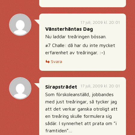
17 juli, 2009 kl. 20:01
Vänsterhäntas Dag
Nu laddar treåringen bössan.
#7 Challe: då har du inte mycket
erfarenhet av treåringar. :-)
Svara
17 juli, 2009 kl. 20:01
Sirapsträdet
Som förskoleanställd, jobbandes
med just treåringar, så tycker jag
att det verkar ganska otroligt att
en treåring skulle formulera sig
sådär. I synnerhet att prata om ”i
framtiden”…