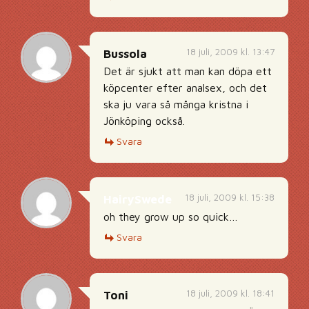
18 juli, 2009 kl. 13:47
Bussola
Det är sjukt att man kan döpa ett
köpcenter efter analsex, och det
ska ju vara så många kristna i
Jönköping också.
Svara
18 juli, 2009 kl. 15:38
HairySwede
oh they grow up so quick…
Svara
18 juli, 2009 kl. 18:41
Toni