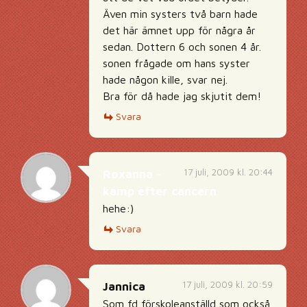
Även min systers två barn hade
det här ämnet upp för några år
sedan. Dottern 6 och sonen 4 år.
sonen frågade om hans syster
hade någon kille, svar nej.
Bra för då hade jag skjutit dem!
Svara
17 juli, 2009 kl. 20:44
Roxanna -
kamp efter cancern
hehe:)
Svara
17 juli, 2009 kl. 20:59
Jannica
Som fd förskoleanställd som också