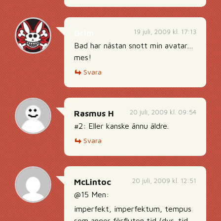
19 juli, 2009 kl. 17:13
Grim
Bad har nästan snott min avatar…
mes!
Svara
20 juli, 2009 kl. 09:54
Rasmus H
#2: Eller kanske ännu äldre.
Svara
20 juli, 2009 kl. 12:51
McLintoc
@15 Men:
imperfekt, imperfektum, tempus
som anger förfluten tid (dvs. tid