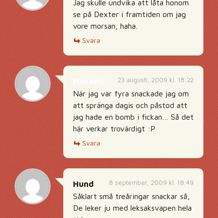
Jag skulle undvika att låta honom
se på Dexter i framtiden om jag
vore morsan, haha.
Svara
23 augusti, 2009 kl. 18:22
Moremi
När jag var fyra snackade jag om
att spränga dagis och påstod att
jag hade en bomb i fickan… Så det
här verkar trovärdigt :P
Svara
8 september, 2009 kl. 18:49
Hund
Såklart små treåringar snackar så,
De leker ju med leksaksvapen hela