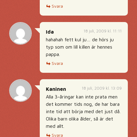
Svara
18 juli, 2009 kl. 11:11
Ida
hahahah fett kul ju… de hörs ju
typ som om lill killen är hennes
pappa.
Svara
18 juli, 2009 kl. 13:09
Kaninen
Alla 3-åringar kan inte prata men
det kommer tids nog, de har bara
inte tid att börja med det just då.
Olika barn olika ålder, så är det
med allt.
Svara