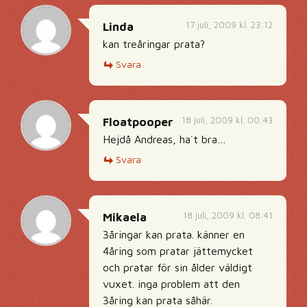
17 juli, 2009 kl. 23:12
Linda
kan treåringar prata?
Svara
18 juli, 2009 kl. 00:43
Floatpooper
Hejdå Andreas, ha´t bra…
Svara
18 juli, 2009 kl. 08:41
Mikaela
3åringar kan prata. känner en
4åring som pratar jättemycket
och pratar för sin ålder väldigt
vuxet. inga problem att den
3åring kan prata såhär.