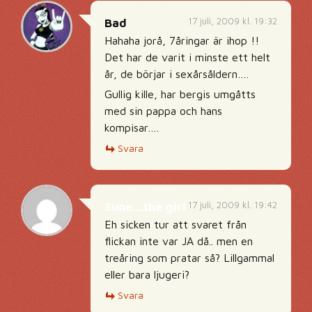
17 juli, 2009 kl. 19:32
Bad
Hahaha jorå, 7åringar är ihop !!
Det har de varit i minste ett helt
år, de börjar i sexårsåldern….
Gullig kille, har bergis umgåtts
med sin pappa och hans
kompisar….
Svara
17 juli, 2009 kl. 19:42
Sune...the girl
Eh sicken tur att svaret från
flickan inte var JA då.. men en
treåring som pratar så? Lillgammal
eller bara ljugeri?
Svara