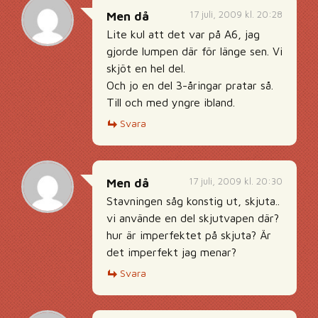
17 juli, 2009 kl. 20:28
Men då
Lite kul att det var på A6, jag
gjorde lumpen där för länge sen. Vi
skjöt en hel del.
Och jo en del 3-åringar pratar så.
Till och med yngre ibland.
Svara
17 juli, 2009 kl. 20:30
Men då
Stavningen såg konstig ut, skjuta..
vi använde en del skjutvapen där?
hur är imperfektet på skjuta? Är
det imperfekt jag menar?
Svara