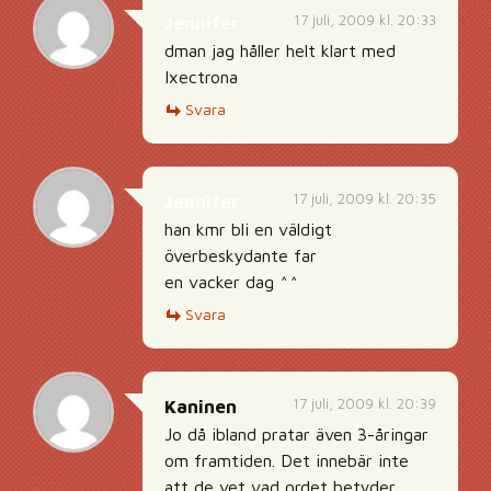
17 juli, 2009 kl. 20:33
Jennifer
dman jag håller helt klart med
Ixectrona
Svara
17 juli, 2009 kl. 20:35
Jennifer
han kmr bli en väldigt
överbeskydante far
en vacker dag ^^
Svara
17 juli, 2009 kl. 20:39
Kaninen
Jo då ibland pratar även 3-åringar
om framtiden. Det innebär inte
att de vet vad ordet betyder.