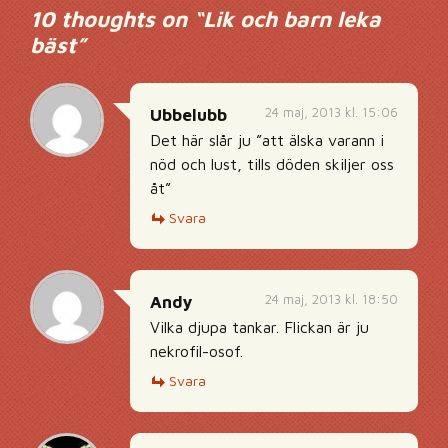
10 thoughts on “
Lik och barn leka
bäst
”
24 maj, 2013 kl. 15:06
Ubbelubb
Det här slår ju ”att älska varann i
nöd och lust, tills döden skiljer oss
åt”
Svara
24 maj, 2013 kl. 18:50
Andy
Vilka djupa tankar. Flickan är ju
nekrofil-osof.
Svara