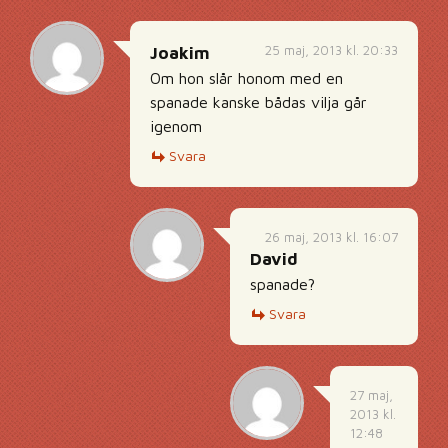
25 maj, 2013 kl. 20:33
Joakim
Om hon slår honom med en
spanade kanske bådas vilja går
igenom
Svara
26 maj, 2013 kl. 16:07
David
spanade?
Svara
27 maj,
2013 kl.
12:48