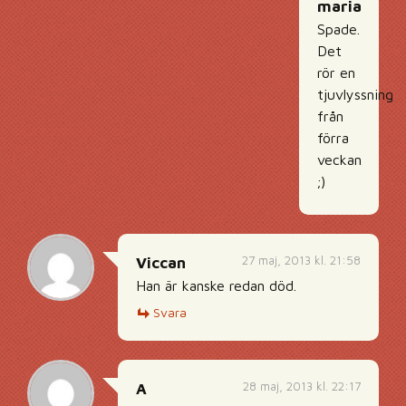
maria
Spade.
Det
rör en
tjuvlyssning
från
förra
veckan
;)
27 maj, 2013 kl. 21:58
Viccan
Han är kanske redan död.
Svara
28 maj, 2013 kl. 22:17
A