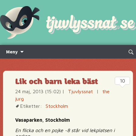
Hoppa
Sök
Meny
till
efte
innehåll
Lik och barn leka bäst
10
24 maj, 2013 (15:02)
|
Tjuvlyssnat
|
the
jurg
Etiketter:
Stockholm
Vasaparken, Stockholm
En flicka och en pojke ~8 står vid lekplatsen i