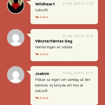
24 maj, 2013 kl. 21:02
Wildheart
Lekrofil.
Svara
25 maj, 2013 kl. 12:18
Vänsterhäntas Dag
Hanteringen av odöda.
Svara
25 maj, 2013 kl. 20:31
Joakim
Filikan sa inget om samlag så det
behöver ej betyda att hon är
nekrofil
Svara