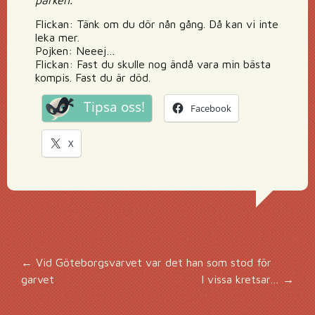
parken.
Flickan: Tänk om du dör nån gång. Då kan vi inte
leka mer.
Pojken: Neeej…
Flickan: Fast du skulle nog ändå vara min bästa
kompis. Fast du är död.
Tipsa oss!
Facebook
X
Inläggsnavigering
←
Vid Göteborgsvarvet var det han som stod för
garvet
I vissa kretsar…
→