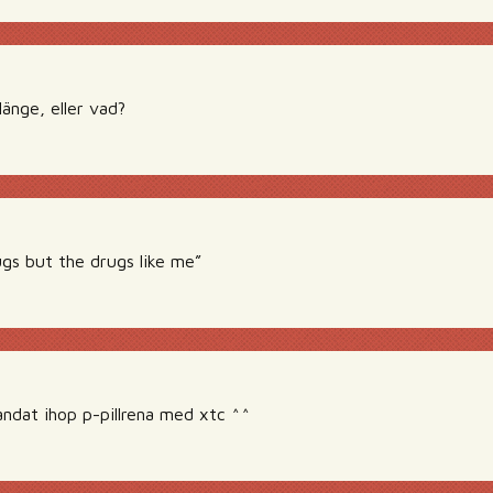
änge, eller vad?
rugs but the drugs like me”
andat ihop p-pillrena med xtc ^^