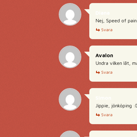
Diana
Nej, Speed of pain
Svara
Avalon
Undra vilken låt, må
Svara
Simon
Jippie, jönköping 
Svara