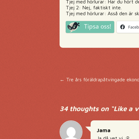
Tjej med hörlurar: Har du hört 
Tjej 2: Nej, faktiskt inte.
Tjej med hörlurar: Asså den är ski
Tipsa oss!
Face
Inläggsnavigering
←
Tre års föräldrapåtvingade ekonom
34 thoughts on “
Like a v
Jama
Ja då vet vi :P