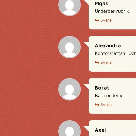
Mgns
Underbar rubrik!
Svara
Alexandra
Kontorsråttan: Och
Svara
Borat
Bara underlig.
Svara
Axel