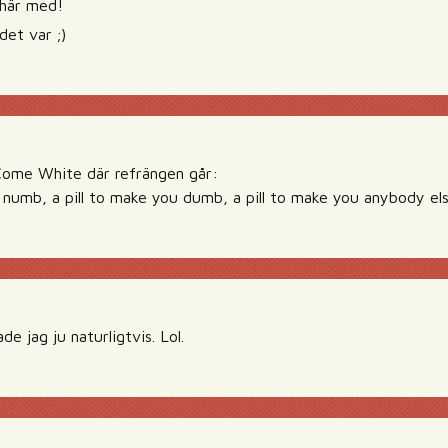
 här med!
det var ;)
Come White där refrängen går:
u numb, a pill to make you dumb, a pill to make you anybody el
 jag ju naturligtvis. Lol.