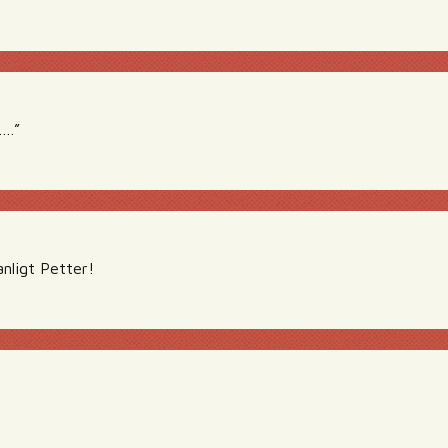
….”
nligt Petter!