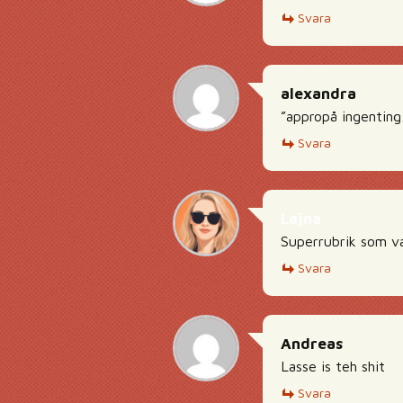
Svara
alexandra
”appropå ingenting
Svara
Lajna
Superrubrik som va
Svara
Andreas
Lasse is teh shit
Svara