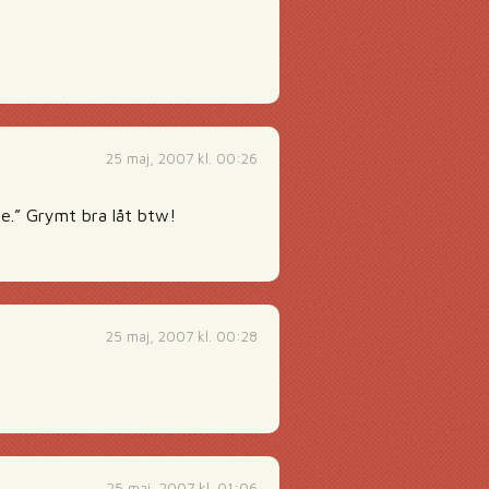
25 maj, 2007 kl. 00:26
se.” Grymt bra låt btw!
25 maj, 2007 kl. 00:28
25 maj, 2007 kl. 01:06