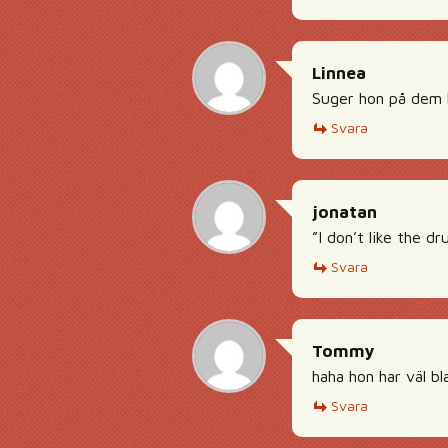
Linnea
Suger hon på dem l
Svara
jonatan
”I don’t like the d
Svara
Tommy
haha hon har väl bl
Svara