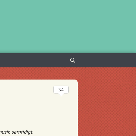
Sök
efter:
34
musik samtidigt.