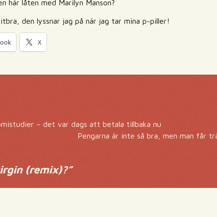
den här låten med Marilyn Manson?
tbra, den lyssnar jag på när jag tar mina p-piller!
book
X
istudier – det var dags att betala tillbaka nu
Pengarna är inte så bra, men man får t
irgin (remix)?
”