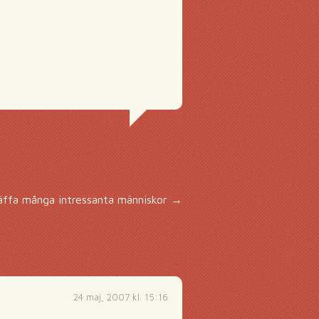
räffa många intressanta människor
→
24 maj, 2007 kl. 15:16