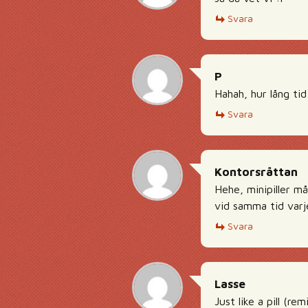
Svara
P
Hahah, hur lång tid
Svara
Kontorsråttan
Hehe, minipiller m
vid samma tid varj
Svara
Lasse
Just like a pill (rem