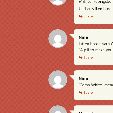
#13, Jönköpingsbo
Undrar vilken buss 
Svara
Nina
Låten borde vara 
”A pill to make yo
Svara
Nina
’Coma White’ menade
Svara