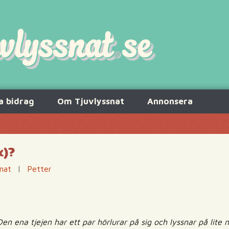
a bidrag
Om Tjuvlyssnat
Annonsera
x)?
nat
|
Petter
 Den ena tjejen har ett par hörlurar på sig och lyssnar på lite 