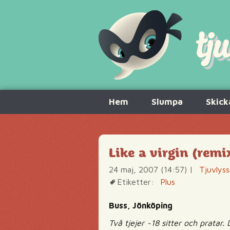
Hoppa
Hem
Slumpa
Skick
till
innehåll
Like a virgin (remi
24 maj, 2007 (14:57)
|
Tjuvlyss
Etiketter:
Plus
Buss, Jönköping
Två tjejer ~18 sitter och pratar.