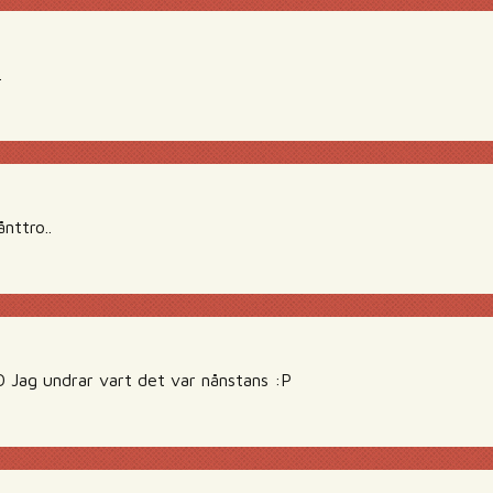
.
nttro..
:D Jag undrar vart det var nånstans :P