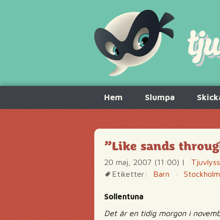
Hoppa
Hem
Slumpa
Skick
till
innehåll
”Like sands throug
20 maj, 2007 (11:00)
|
Tjuvlys
Etiketter:
Barn
·
Stockholm
Sollentuna
Det är en tidig morgon i novembe