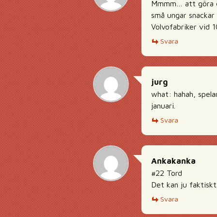
Mmmm… att göra en 
små ungar snackar 
Volvofabriker vid 1
Svara
jurg
what: hahah, spela
januari.
Svara
Ankakanka
#22 Tord
Det kan ju faktiskt
Svara