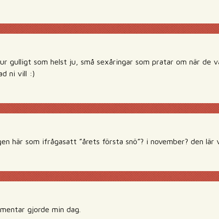
hur gulligt som helst ju, små sexåringar som pratar om när de 
 ni vill :)
gen här som ifrågasatt ”årets första snö”? i november? den lär 
mentar gjorde min dag.