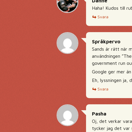
Danne
Haha! Kudos till ru
Svara
Språkpervo
Sands är rätt när m
användningen ”The
government run out
Google ger mer än 
Eh, lyssningen ja, 
Svara
Pasha
Oj, det verkar var
tycker jag det var 