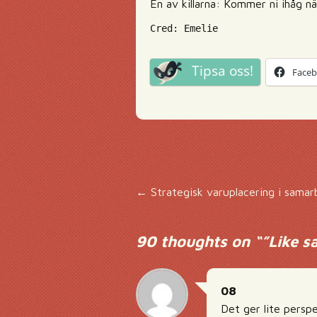
En av killarna: Kommer ni ihåg n
Cred: Emelie
Tipsa oss!
Face
Inläggsnavigering
←
Strategisk varuplacering i sama
90 thoughts on “
”Like s
08
Det ger lite persp