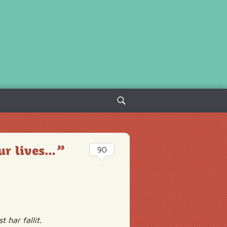
Sök
efter:
our lives…”
90
 har fallit.