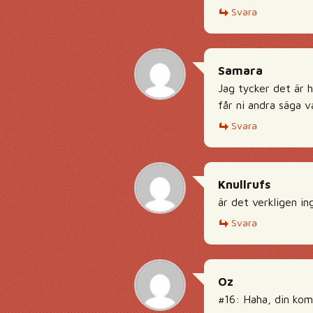
Svara
Samara
Jag tycker det är 
får ni andra säga vad
Svara
Knullrufs
är det verkligen in
Svara
Oz
#16: Haha, din kom