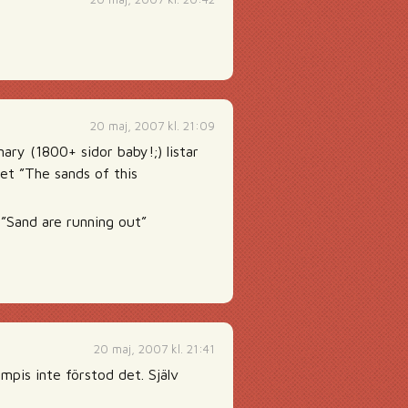
20 maj, 2007 kl. 21:09
nary (1800+ sidor baby!;) listar
t ”The sands of this
 ”Sand are running out”
20 maj, 2007 kl. 21:41
pis inte förstod det. Själv