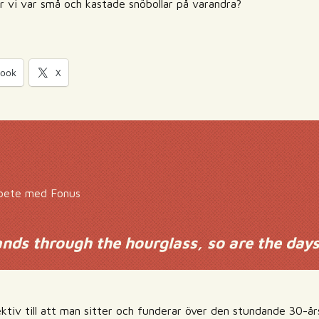
är vi var små och kastade snöbollar på varandra?
book
X
rbete med Fonus
ands through the hourglass, so are the days
ektiv till att man sitter och funderar över den stundande 30-å