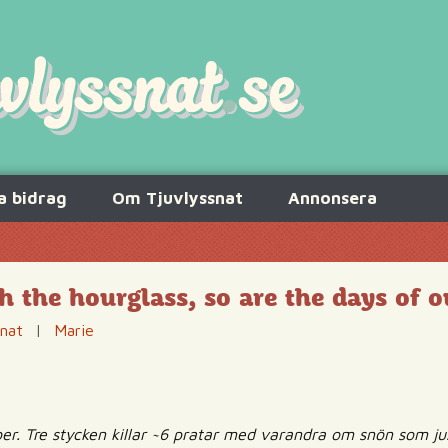
a bidrag
Om Tjuvlyssnat
Annonsera
h the hourglass, so are the days of 
snat
|
Marie
r. Tre stycken killar ~6 pratar med varandra om snön som just