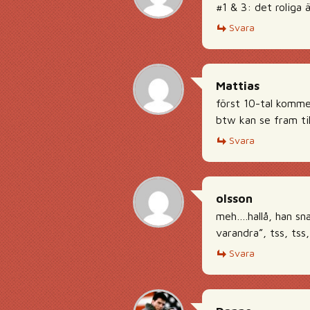
#1 & 3: det roliga 
Svara
Mattias
först 10-tal komme
btw kan se fram ti
Svara
olsson
meh….hallå, han sna
varandra”, tss, tss
Svara