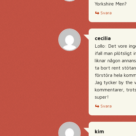
Yorkshire Men?
Svara
cecilia
Lollo: Det vore in
ifall man plötsligt
liknar någon annans
ta bort rent stöta
förstöra hela komm
Jag tycker by the w
kommentarer, trots 
super!
Svara
kim