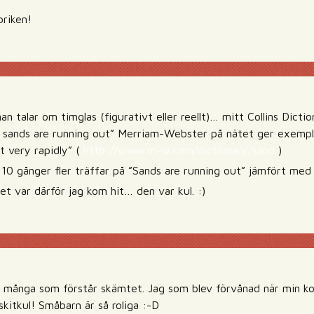
briken!
an talar om timglas (figurativt eller reellt)… mitt Collins Dictio
 sands are running out” Merriam-Webster på nätet ger exemple
 very rapidly” (
http://www.m-w.com/dictionary/sand
)
10 gånger fler träffar på ”Sands are running out” jämfört med
det var därför jag kom hit… den var kul. :)
a många som förstår skämtet. Jag som blev förvånad när min kom
skitkul! Småbarn är så roliga :-D