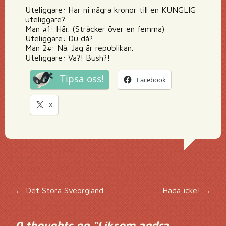
Uteliggare: Har ni några kronor till en KUNGLIG
uteliggare?
Man #1: Här. (Sträcker över en femma)
Uteliggare: Du då?
Man 2#: Nä. Jag är republikan.
Uteliggare: Va?! Bush?!
Tipsa oss!
Facebook
X
Inläggsnavigering
←
Det Stora Sveorgland
Häda icke!
→
0 thoughts on “
Liksom andra