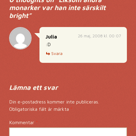
monarker var han inte särskilt
bright
”
26 maj, 2008 kl. 00:07
Julia
:D
Svara
Lämna ett svar
Din e-postadress kommer inte publiceras.
Obligatoriska fält är märkta
*
Kommentar
*