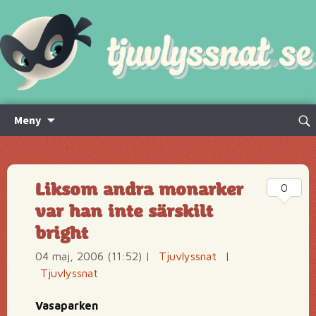
Hoppa
Sök
Meny
till
efte
innehåll
Liksom andra monarker
0
var han inte särskilt
bright
04 maj, 2006 (11:52)
|
Tjuvlyssnat
|
Tjuvlyssnat
Vasaparken