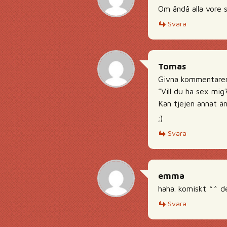
Om ändå alla vore s
Svara
Tomas
Givna kommentaren 
”Vill du ha sex mig
Kan tjejen annat än
;)
Svara
emma
haha. komiskt ^^ d
Svara