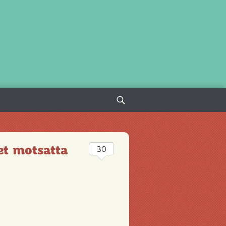
Sök
efter:
et motsatta
30