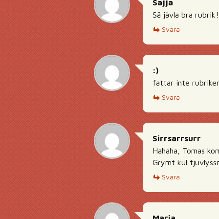
Sajja
Så jävla bra rubrik
Svara
:)
fattar inte rubrike
Svara
Sirrsarrsurr
Hahaha, Tomas komm
Grymt kul tjuvlyssn
Svara
Maria