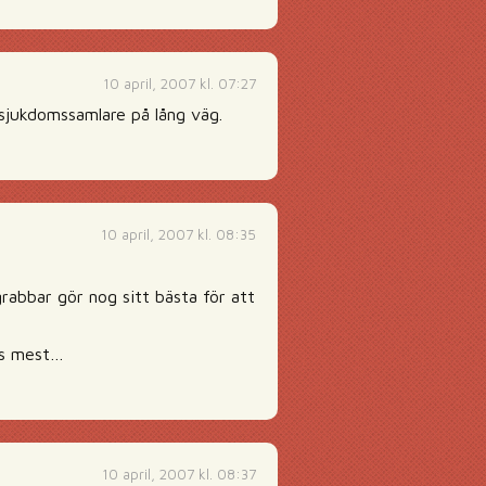
10 april, 2007 kl. 07:27
 sjukdomssamlare på lång väg.
10 april, 2007 kl. 08:35
 grabbar gör nog sitt bästa för att
es mest…
10 april, 2007 kl. 08:37