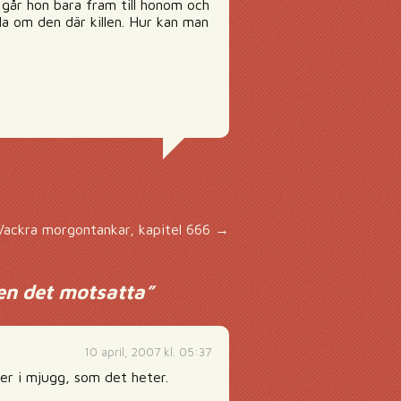
 går hon bara fram till honom och
ala om den där killen. Hur kan man
Vackra morgontankar, kapitel 666
→
gen det motsatta
”
10 april, 2007 kl. 05:37
ler i mjugg, som det heter.