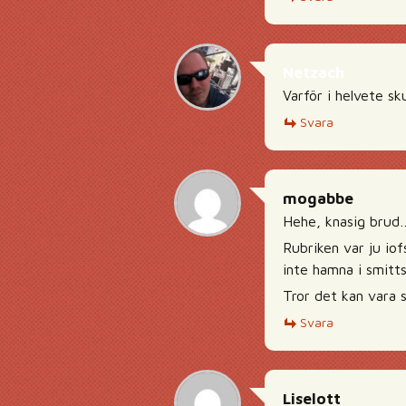
Netzach
Varför i helvete sk
Svara
mogabbe
Hehe, knasig brud
Rubriken var ju iof
inte hamna i smitts
Tror det kan vara 
Svara
Liselott