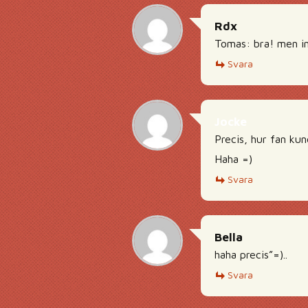
Rdx
Tomas: bra! men i
Svara
Jocke
Precis, hur fan ku
Haha =)
Svara
Bella
haha precis”=)..
Svara