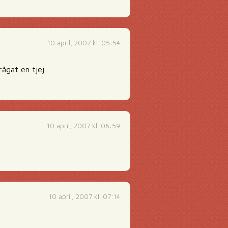
10 april, 2007 kl. 05:54
ågat en tjej..
10 april, 2007 kl. 06:59
10 april, 2007 kl. 07:14