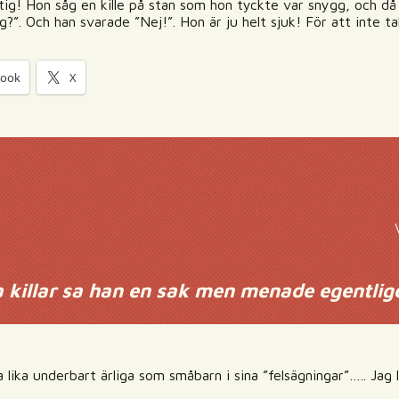
stig! Hon såg en kille på stan som hon tyckte var snygg, och då
g?”. Och han svarade ”Nej!”. Hon är ju helt sjuk! För att inte t
book
X
la killar sa han en sak men menade egentli
 lika underbart ärliga som småbarn i sina ”felsägningar”….. Jag 