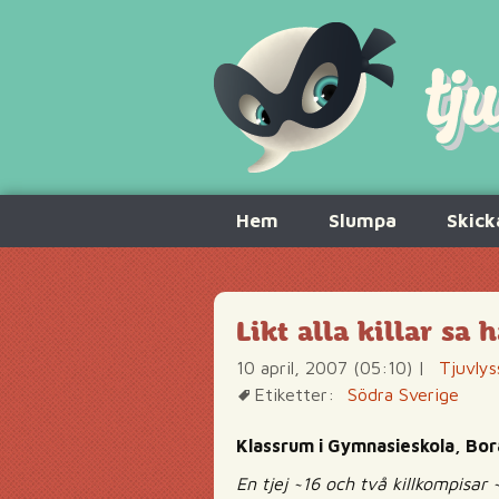
Hoppa
Hem
Slumpa
Skick
till
innehåll
Likt alla killar s
10 april, 2007 (05:10)
|
Tjuvlys
Etiketter:
Södra Sverige
Klassrum i Gymnasieskola, Bor
En tjej ~16 och två killkompisa