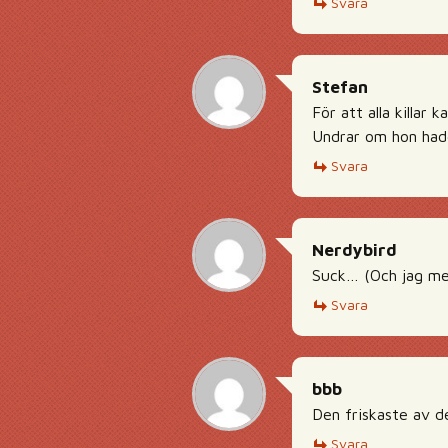
Svara
Stefan
För att alla killar 
Undrar om hon hade 
Svara
Nerdybird
Suck… (Och jag me
Svara
bbb
Den friskaste av de
Svara