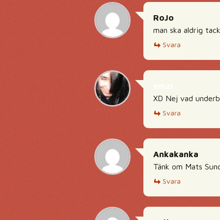
RoJo
man ska aldrig tack
Svara
emzi
XD Nej vad underb
Svara
Ankakanka
Tänk om Mats Sund
Svara