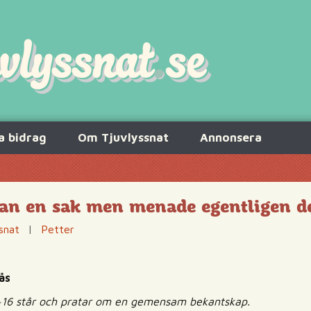
a bidrag
Om Tjuvlyssnat
Annonsera
a han en sak men menade egentligen d
snat
|
Petter
ås
r ~16 står och pratar om en gemensam bekantskap.