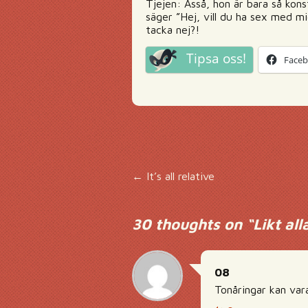
Tjejen: Asså, hon är bara så kon
säger ”Hej, vill du ha sex med mi
tacka nej?!
Tipsa oss!
Face
Inläggsnavigering
←
It’s all relative
30 thoughts on “
Likt al
08
Tonåringar kan vara