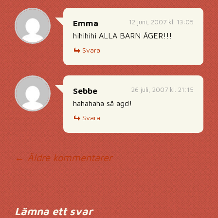
12 juni, 2007 kl. 13:05
Emma
hihihihi ALLA BARN ÄGER!!!
Svara
26 juli, 2007 kl. 21:15
Sebbe
hahahaha så ägd!
Svara
Kommentarsnavig
← Äldre kommentarer
Lämna ett svar