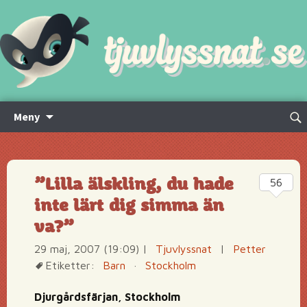
Hoppa
Sök
Meny
till
efte
innehåll
”Lilla älskling, du hade
56
inte lärt dig simma än
va?”
29 maj, 2007 (19:09)
|
Tjuvlyssnat
|
Petter
Etiketter:
Barn
·
Stockholm
Djurgårdsfärjan, Stockholm