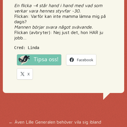
En flicka ~4 står hand i hand med vad som
verkar vara hennes styvfar ~30.
Flickan: Varför kan inte mamma lämna mig på
dagis?
Mannen börjar svara något svävande.
Flickan (avbryter): Nej just det, hon HAR ju
jobb…
Cred: Linda
Tipsa oss!
Facebook
X
←
Även Lille Generalen behöver vila sig ibland