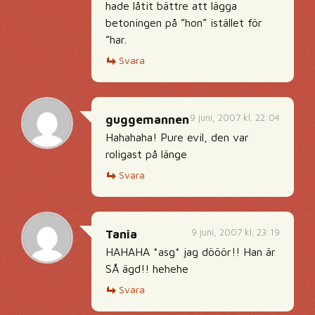
hade låtit bättre att lägga
betoningen på ”hon” istället för
”har.
Svara
9 juni, 2007 kl. 22:04
guggemannen
Hahahaha! Pure evil, den var
roligast på länge
Svara
9 juni, 2007 kl. 23:19
Tania
HAHAHA *asg* jag dööör!! Han är
SÅ ägd!! hehehe
Svara