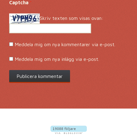
Captcha
*
Skriv texten som visas ovan:
Meddela mig om nya kommentarer via e-post.
Meddela mig om nya inlägg via e-post.