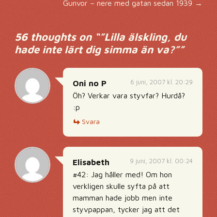
Inläggsnavigering
Gunvor – nere med gatan sedan 1939
→
56 thoughts on “
”Lilla älskling, du
hade inte lärt dig simma än va?”
”
6 juni, 2007 kl. 20:29
Oni no P
Öh? Verkar vara styvfar? Hurdå?
:p
Svara
9 juni, 2007 kl. 00:24
Elisabeth
#42: Jag håller med! Om hon
verkligen skulle syfta på att
mamman hade jobb men inte
styvpappan, tycker jag att det