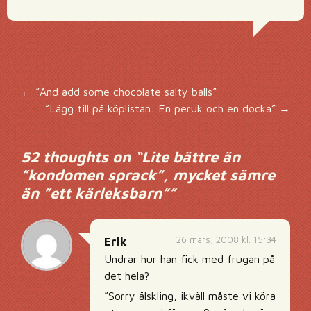
Inläggsnavigering
←
”And add some chocolate salty balls”
”Lägg till på köplistan: En peruk och en docka”
→
52 thoughts on “
Lite bättre än
”kondomen sprack”, mycket sämre
än ”ett kärleksbarn”
”
26 mars, 2008 kl. 15:34
Erik
Undrar hur han fick med frugan på
det hela?
”Sorry älskling, ikväll måste vi köra