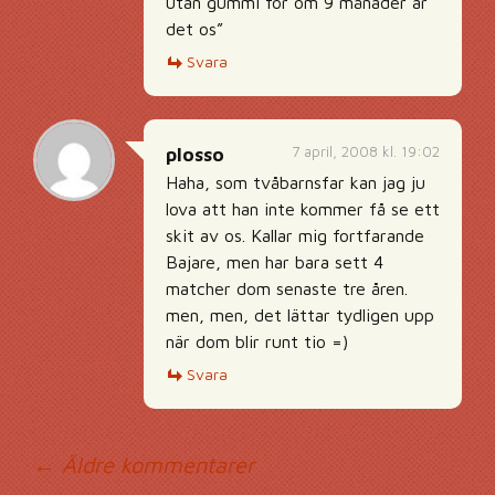
utan gummi för om 9 månader är
det os”
Svara
7 april, 2008 kl. 19:02
plosso
Haha, som tvåbarnsfar kan jag ju
lova att han inte kommer få se ett
skit av os. Kallar mig fortfarande
Bajare, men har bara sett 4
matcher dom senaste tre åren.
men, men, det lättar tydligen upp
när dom blir runt tio =)
Svara
Kommentarsnavig
← Äldre kommentarer