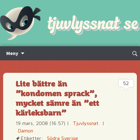
Hoppa
Sök
Meny
till
efte
innehåll
Lite bättre än
52
”kondomen sprack”,
mycket sämre än ”ett
kärleksbarn”
19 mars, 2008 (16:57)
|
Tjuvlyssnat
|
Damon
Etiketter:
Södra Sverige