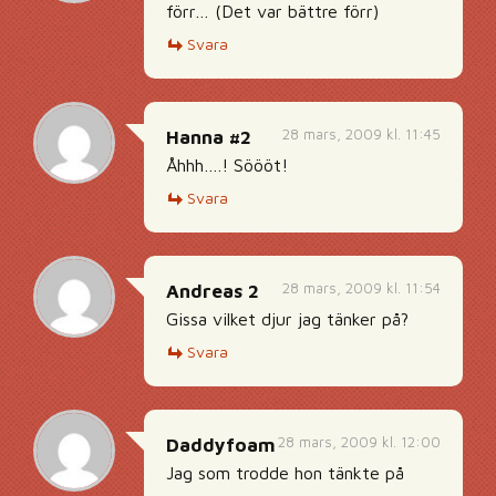
förr… (Det var bättre förr)
Svara
28 mars, 2009 kl. 11:45
Hanna #2
Åhhh….! Söööt!
Svara
28 mars, 2009 kl. 11:54
Andreas 2
Gissa vilket djur jag tänker på?
Svara
28 mars, 2009 kl. 12:00
Daddyfoam
Jag som trodde hon tänkte på