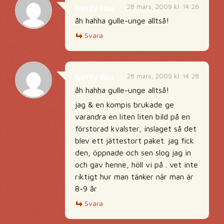
28 mars, 2009 kl. 14:26
betty lou
åh hahha gulle-unge alltså!
Svara
28 mars, 2009 kl. 14:28
betty lou
åh hahha gulle-unge alltså!
jag & en kompis brukade ge
varandra en liten liten bild på en
förstorad kvalster, inslaget så det
blev ett jättestort paket. jag fick
den, öppnade och sen slog jag in
och gav henne, höll vi på . vet inte
riktigt hur man tänker när man är
8-9 år
Svara