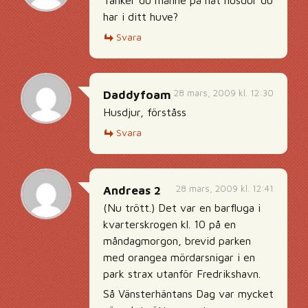
Tänker du månne på nåt husdur du
har i ditt huve?
Svara
28 mars, 2009 kl. 12:30
Daddyfoam
Husdjur, förståss
Svara
28 mars, 2009 kl. 12:41
Andreas 2
(Nu trött.) Det var en barfluga i
kvarterskrogen kl. 10 på en
måndagmorgon, brevid parken
med orangea mördarsnigar i en
park strax utanför Fredrikshavn.
Så Vänsterhäntans Dag var mycket