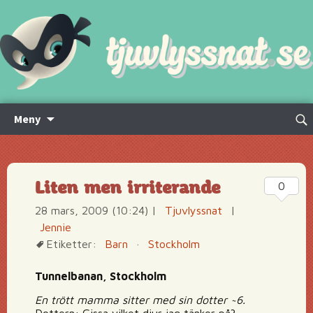
Hoppa
Sök
Meny
till
efte
innehåll
Liten men irriterande
0
28 mars, 2009 (10:24)
|
Tjuvlyssnat
|
Jennie
Etiketter:
Barn
·
Stockholm
Tunnelbanan, Stockholm
En trött mamma sitter med sin dotter ~6.