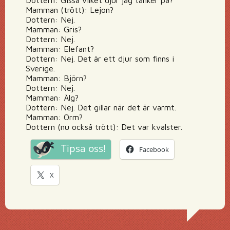
Dottern: Gissa vilket djur jag tänker på?
Mamman (trött): Lejon?
Dottern: Nej.
Mamman: Gris?
Dottern: Nej.
Mamman: Elefant?
Dottern: Nej. Det är ett djur som finns i
Sverige.
Mamman: Björn?
Dottern: Nej.
Mamman: Älg?
Dottern: Nej. Det gillar när det är varmt.
Mamman: Orm?
Dottern (nu också trött): Det var kvalster.
Tipsa oss!
Facebook
X