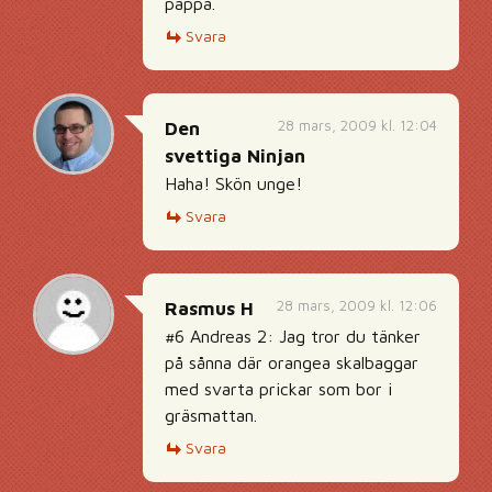
pappa.
Svara
28 mars, 2009 kl. 12:04
Den
svettiga Ninjan
Haha! Skön unge!
Svara
28 mars, 2009 kl. 12:06
Rasmus H
#6 Andreas 2: Jag tror du tänker
på sånna där orangea skalbaggar
med svarta prickar som bor i
gräsmattan.
Svara