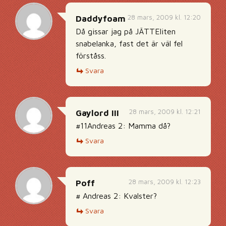
28 mars, 2009 kl. 12:20
Daddyfoam
Då gissar jag på JÄTTEliten
snabelanka, fast det är väl fel
förståss.
Svara
28 mars, 2009 kl. 12:21
Gaylord III
#11Andreas 2: Mamma då?
Svara
28 mars, 2009 kl. 12:23
Poff
# Andreas 2: Kvalster?
Svara