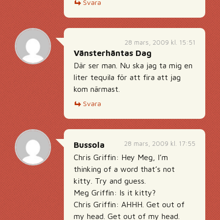
Svara
28 mars, 2009 kl. 15:51
Vänsterhäntas Dag
Där ser man. Nu ska jag ta mig en
liter tequila för att fira att jag
kom närmast.
Svara
28 mars, 2009 kl. 17:55
Bussola
Chris Griffin: Hey Meg, I’m
thinking of a word that’s not
kitty. Try and guess.
Meg Griffin: Is it kitty?
Chris Griffin: AHHH. Get out of
my head. Get out of my head.