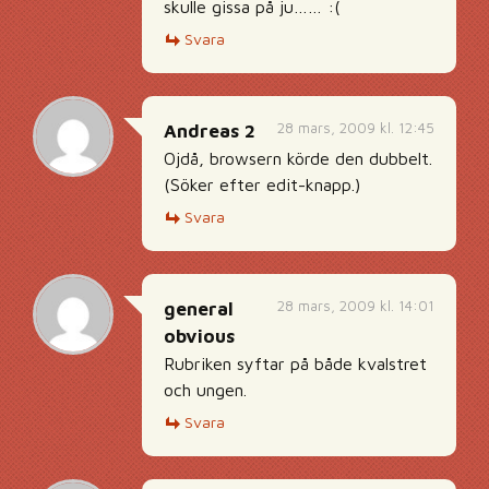
skulle gissa på ju…… :(
Svara
28 mars, 2009 kl. 12:45
Andreas 2
Ojdå, browsern körde den dubbelt.
(Söker efter edit-knapp.)
Svara
28 mars, 2009 kl. 14:01
general
obvious
Rubriken syftar på både kvalstret
och ungen.
Svara