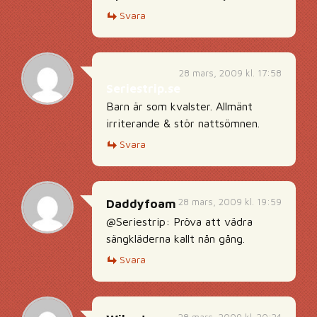
Svara
28 mars, 2009 kl. 17:58
Seriestrip.se
Barn är som kvalster. Allmänt
irriterande & stör nattsömnen.
Svara
28 mars, 2009 kl. 19:59
Daddyfoam
@Seriestrip: Pröva att vädra
sängkläderna kallt nån gång.
Svara