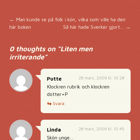
Inläggsnavigering
←
Man kunde se på folk i kön, vilka som ville ha den
här boken
Så här hade Sverker gjort…
→
0 thoughts on “
Liten men
irriterande
”
28 mars, 2009 kl. 10:28
Putte
Klockren rubrik och klockren
dotter=P
Svara
28 mars, 2009 kl. 10:45
Linda
Skön unge…