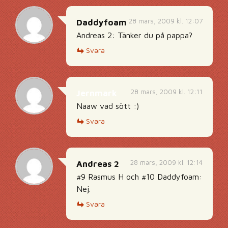
28 mars, 2009 kl. 12:07
Daddyfoam
Andreas 2: Tänker du på pappa?
Svara
28 mars, 2009 kl. 12:11
Jernmark
Naaw vad sött :)
Svara
28 mars, 2009 kl. 12:14
Andreas 2
#9 Rasmus H och #10 Daddyfoam:
Nej.
Svara