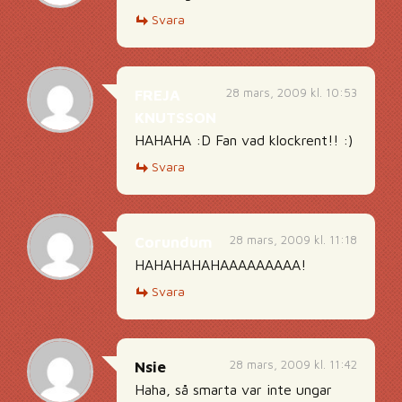
Svara
28 mars, 2009 kl. 10:53
FREJA
KNUTSSON
HAHAHA :D Fan vad klockrent!! :)
Svara
28 mars, 2009 kl. 11:18
Corundum
HAHAHAHAHAAAAAAAAA!
Svara
28 mars, 2009 kl. 11:42
Nsie
Haha, så smarta var inte ungar