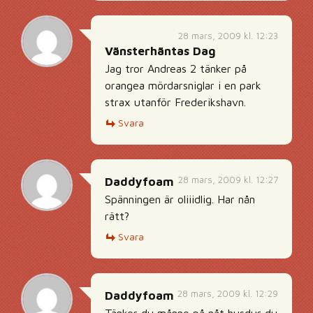
28 mars, 2009 kl. 12:23
Vänsterhäntas Dag
Jag tror Andreas 2 tänker på
orangea mördarsniglar i en park
strax utanför Frederikshavn.
Svara
28 mars, 2009 kl. 12:27
Daddyfoam
Spänningen är oliiidlig. Har nån
rätt?
Svara
28 mars, 2009 kl. 12:29
Daddyfoam