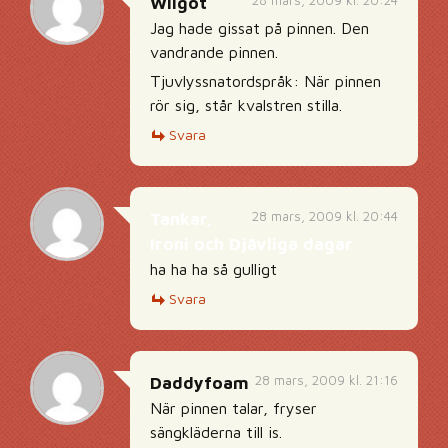
28 mars, 2009 kl. 20:24
Wilgot
Jag hade gissat på pinnen. Den
vandrande pinnen.
Tjuvlyssnatordspråk: När pinnen
rör sig, står kvalstren stilla.
Svara
28 mars, 2009 kl. 20:44
Tankar,
Ironi och Djävliga dagar
ha ha ha så gulligt
Svara
28 mars, 2009 kl. 21:16
Daddyfoam
När pinnen talar, fryser
sängkläderna till is.