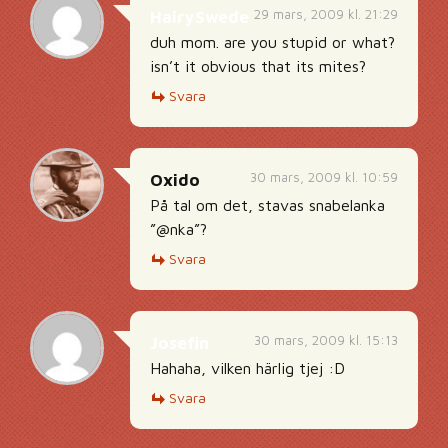
29 mars, 2009 kl. 21:29
HairySwede
duh mom. are you stupid or what?
isn’t it obvious that its mites?
Svara
30 mars, 2009 kl. 10:59
Oxido
På tal om det, stavas snabelanka
”@nka”?
Svara
30 mars, 2009 kl. 15:13
Josefin
Hahaha, vilken härlig tjej :D
Svara