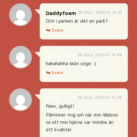
28 mars, 2009 kl. 14:33
Daddyfoam
Och i parken är det en park?
Svara
28 mars, 2009 kl. 14:48
hanna elina
hahahahha skön unge :)
Svara
28 mars, 2009 kl. 15:28
Erica
Naw, gulligt!
Påminner mig om när min lillebror
sa att min hjärna var mindre än
ett kvalster.