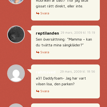
Rubriken är bäst! Tror jag skull
gissat rätt direkt, eller inte.
Svara
29 mars, 2009 kl. 15:19
reptilanden
Sen översättning: ”Mamma – kan
du tvätta mina sängkläder?”
Svara
29 mars, 2009 kl. 18:56
rahmsved
#31 Daddyfoam- Jag har vart
vilsen lisa, den parken?
Svara