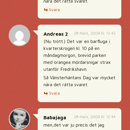
nära det rätta svaret.
Svara
28 mars, 2009 kl. 12:42
Andreas 2
(Nu trött.) Det var en barfluga i
kvarterskrogen kl. 10 på en
måndagmorgon, brevid parken
med orangea mördarsnigar strax
utanför Fredrikshavn.
Så Vänsterhäntans Dag var mycket
nära det rätta svaret.
Svara
28 mars, 2009 kl. 12:44
Babajaga
men,det var ju precis det jag