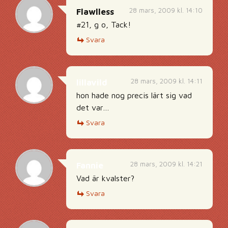
28 mars, 2009 kl. 14:10
Flawlless
#21, g o, Tack!
Svara
28 mars, 2009 kl. 14:11
lillavild
hon hade nog precis lärt sig vad
det var…
Svara
28 mars, 2009 kl. 14:21
Fannie
Vad är kvalster?
Svara