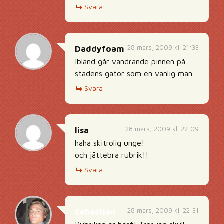
Svara
28 mars, 2009 kl. 21:33
Daddyfoam
Ibland går vandrande pinnen på
stadens gator som en vanlig man.
Svara
28 mars, 2009 kl. 22:09
lisa
haha skitrolig unge!
och jättebra rubrik!!
Svara
28 mars, 2009 kl. 22:31
Sebastian