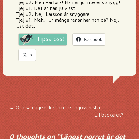
Tjej #2: Men varför?! Han är ju inte ens snygg!
Tjej #1: Det är han ju visst!
Tjej #2: Nej, Larsson är snyggare..
Tjej #1: Meh..Hur många renar har han då? Nej,
just det..
Tipsa oss!
Facebook
X
Inläggsnavigering
←
Och så dagens lektion i Gringosvenska
…i badkaret?
→
0 thoughts on “
Längst norrut är det