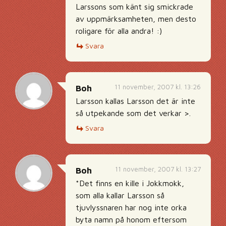
Larssons som känt sig smickrade
av uppmärksamheten, men desto
roligare för alla andra! :)
Svara
11 november, 2007 kl. 13:26
Boh
Larsson kallas Larsson det är inte
så utpekande som det verkar >.
Svara
11 november, 2007 kl. 13:27
Boh
*Det finns en kille i Jokkmokk,
som alla kallar Larsson så
tjuvlyssnaren har nog inte orka
byta namn på honom eftersom