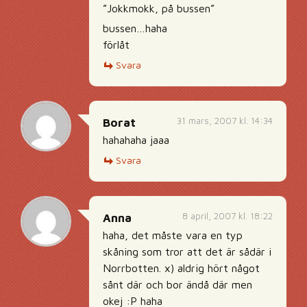
”Jokkmokk, på bussen”
bussen…haha
förlåt
Svara
31 mars, 2007 kl. 14:34
Borat
hahahaha jaaa
Svara
8 april, 2007 kl. 18:22
Anna
haha, det måste vara en typ
skåning som tror att det är sådär i
Norrbotten. x) aldrig hört något
sånt där och bor ändå där men
okej :P haha