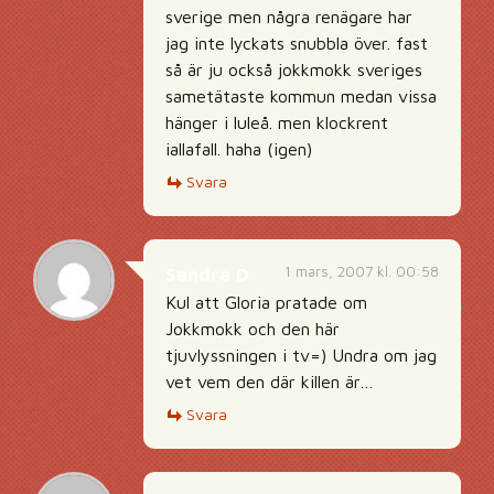
sverige men några renägare har
jag inte lyckats snubbla över. fast
så är ju också jokkmokk sveriges
sametätaste kommun medan vissa
hänger i luleå. men klockrent
iallafall. haha (igen)
Svara
1 mars, 2007 kl. 00:58
Sandra D
Kul att Gloria pratade om
Jokkmokk och den här
tjuvlyssningen i tv=) Undra om jag
vet vem den där killen är…
Svara