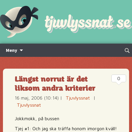
Hoppa
Sök
Meny
till
efte
innehåll
Längst norrut är det
0
liksom andra kriterier
16 maj, 2006 (10:14)
|
Tjuvlyssnat
|
Tjuvlyssnat
Jokkmokk, på bussen
Tjej #1: Och jag ska träffa honom imorgon kväll!