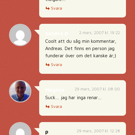
Svara
2 mars, 2007 kl. 19:22
Sandra D
Coolt att du såg min kommentar,
Andreas. Det finns en person jag
funderar över om det kanske är;)
Svara
29 mars, 2007 kl. 08:00
Magnus
Suck… jag har inga renar…
Svara
29 mars, 2007 kl. 12:28
p