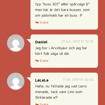
typ ”buss 301″ elller spårvagn 6”
men här är det bara bussen. som
om jokkmokk har en buss :P
Svara
20 juni, 2007 kl. 10:52
Daniel
Jag bor i Arvidsjaur och jag har
hört folk säga så där.
Svara
11 juli, 2007 kl. 02:02
LaLaLa
Haha, nu fattade jag vad carro
menade, tack vare Linn som
förklarade xP
Svara