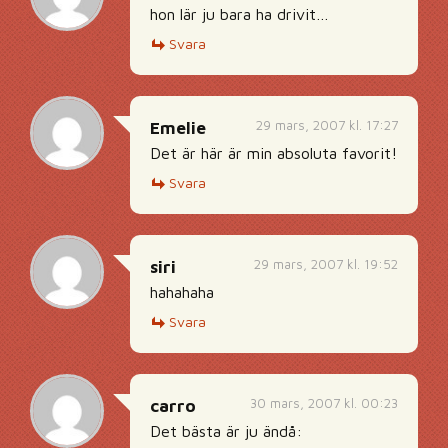
hon lär ju bara ha drivit…
Svara
29 mars, 2007 kl. 17:27
Emelie
Det är här är min absoluta favorit!
Svara
29 mars, 2007 kl. 19:52
siri
hahahaha
Svara
30 mars, 2007 kl. 00:23
carro
Det bästa är ju ändå: