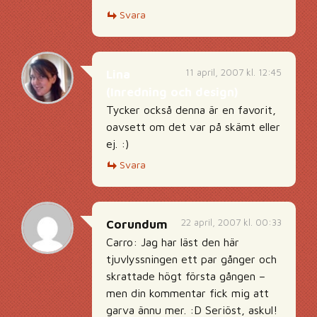
Svara
11 april, 2007 kl. 12:45
Lina
(Inredning och design)
Tycker också denna är en favorit,
oavsett om det var på skämt eller
ej. :)
Svara
22 april, 2007 kl. 00:33
Corundum
Carro: Jag har läst den här
tjuvlyssningen ett par gånger och
skrattade högt första gången –
men din kommentar fick mig att
garva ännu mer. :D Seriöst, askul!