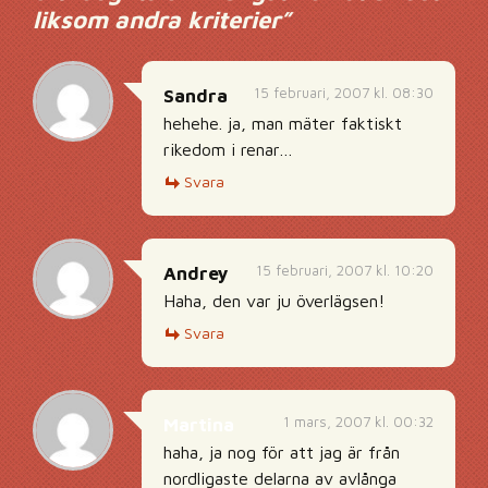
liksom andra kriterier
”
15 februari, 2007 kl. 08:30
Sandra
hehehe. ja, man mäter faktiskt
rikedom i renar…
Svara
15 februari, 2007 kl. 10:20
Andrey
Haha, den var ju överlägsen!
Svara
1 mars, 2007 kl. 00:32
Martina
haha, ja nog för att jag är från
nordligaste delarna av avlånga