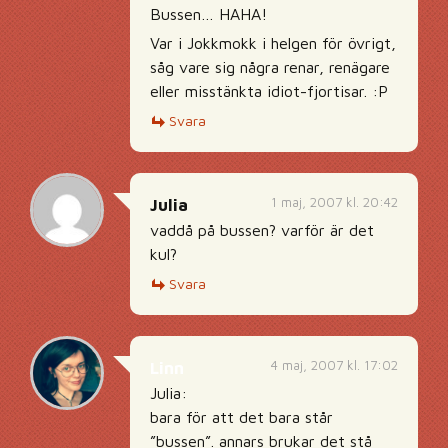
Bussen… HAHA!
Var i Jokkmokk i helgen för övrigt,
såg vare sig några renar, renägare
eller misstänkta idiot-fjortisar. :P
Svara
1 maj, 2007 kl. 20:42
Julia
vaddå på bussen? varför är det
kul?
Svara
4 maj, 2007 kl. 17:02
Linn
Julia:
bara för att det bara står
”bussen”. annars brukar det stå