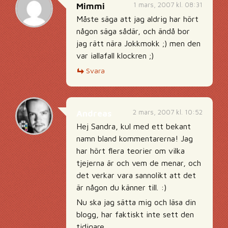
1 mars, 2007 kl. 08:31
Mimmi
Måste säga att jag aldrig har hört
någon säga sådär, och ändå bor
jag rätt nära Jokkmokk ;) men den
var iallafall klockren ;)
Svara
2 mars, 2007 kl. 10:52
Andreas
Hej Sandra, kul med ett bekant
namn bland kommentarerna! Jag
har hört flera teorier om vilka
tjejerna är och vem de menar, och
det verkar vara sannolikt att det
är någon du känner till. :)
Nu ska jag sätta mig och läsa din
blogg, har faktiskt inte sett den
tidigare…