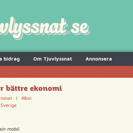
a bidrag
Om Tjuvlyssnat
Annonsera
ör bättre ekonomi
yssnat
|
Albin
 Sverige
in mobil.