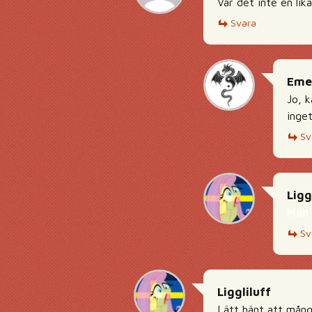
Var det inte en li
Svara
Eme
Jo, k
inget
Sv
Ligg
Man 
Sv
Liggliluff
Lätt hänt att mång