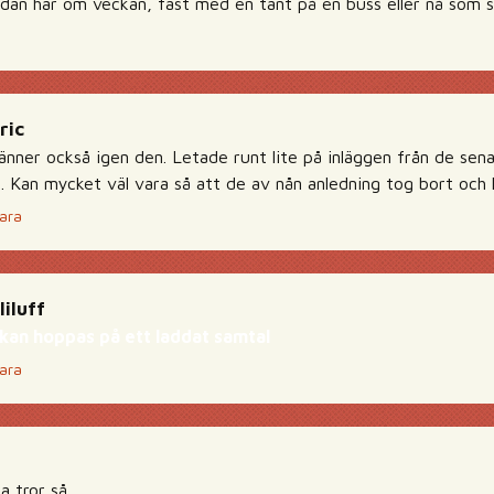
kadan här om veckan, fast med en tant på en buss eller nå som s
ric
änner också igen den. Letade runt lite på inläggen från de sen
. Kan mycket väl vara så att de av nån anledning tog bort och 
ara
liluff
kan hoppas på ett laddat samtal
ara
a tror så…