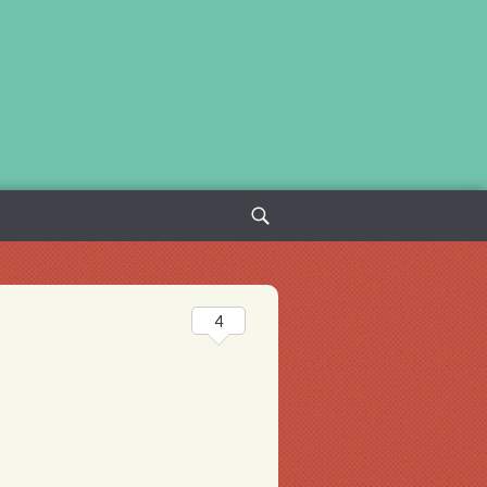
Sök
efter:
4