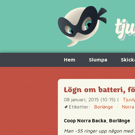
Hoppa
Hem
Slumpa
Skick
till
innehåll
Lögn om batteri, f
08 januari, 2015 (10:15)
|
Tjuvl
Etiketter:
Borlänge
·
Norra
Coop Norra Backa, Borlänge
Man ~55 ringer upp någon med s