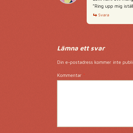
”Ring upp mig istäl
Svara
Lämna ett svar
Din e-postadress kommer inte publi
Kommentar
*