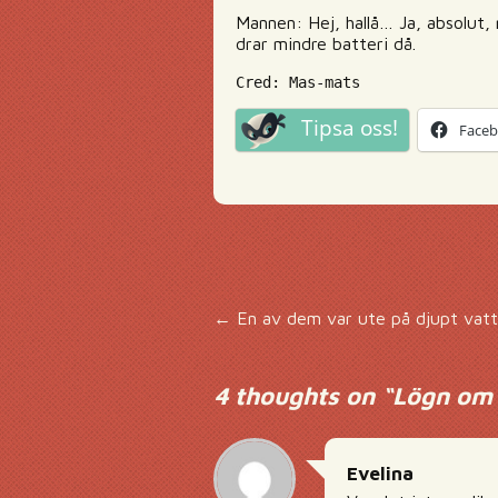
Mannen: Hej, hallå… Ja, absolut, 
drar mindre batteri då.
Cred: Mas-mats
Tipsa oss!
Face
Inläggsnavigering
←
En av dem var ute på djupt vatt
4 thoughts on “
Lögn om 
Evelina