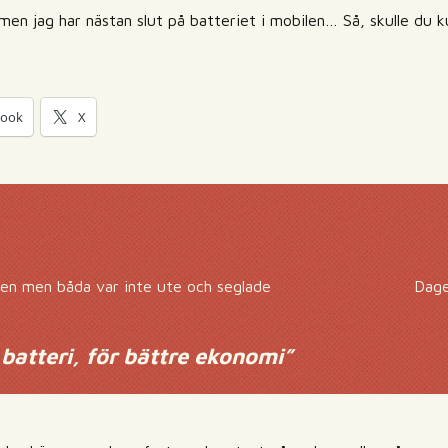
men jag har nästan slut på batteriet i mobilen… Så, skulle du k
book
X
en men båda var inte ute och seglade
Dage
batteri, för bättre ekonomi
”