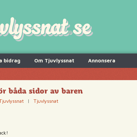
a bidrag
Om Tjuvlyssnat
Annonsera
för båda sidor av baren
Tjuvlyssnat
|
Tjuvlyssnat
ack!