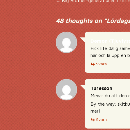
Inläggsnavigering
←
Big Brother-generationen i sitt 
48 thoughts on “
Lördags
Damon (Tjuvlyss
Fick lite dålig sam
här och la upp en bo
Svara
Turesson
Menar du att den d
By the way; skitkul
mer!
Svara