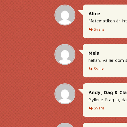
Alice
Matematiken är inte
Svara
Meis
hahah, va lär dom s
Svara
Andy, Dag & Cla
Gyllene Prag ja, dä
Svara