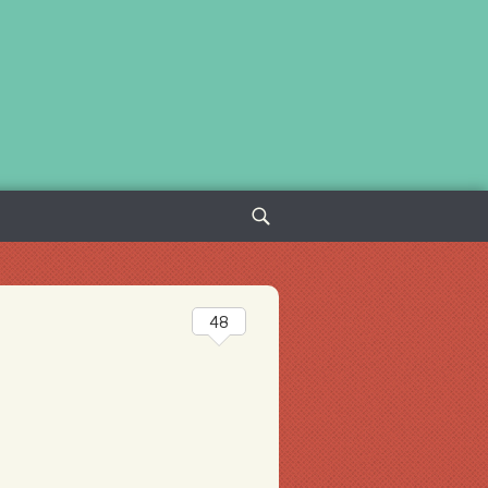
Sök
efter:
48