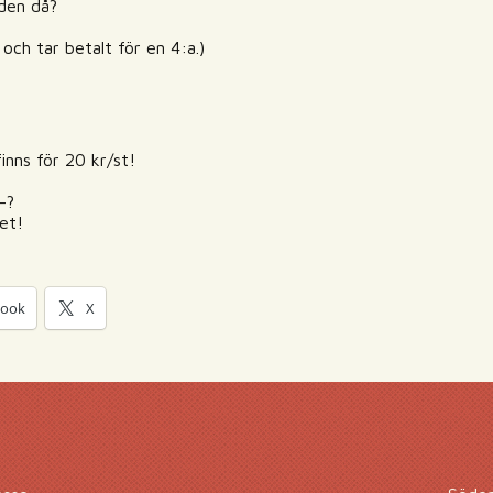
 den då?
 och tar betalt för en 4:a.)
inns för 20 kr/st!
-?
det!
book
X