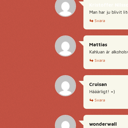
Kristoffer Nilss
Man har ju blivit l
Svara
Mattias
Kahluan är alkohol
Svara
Cruisan
Hääärligt! =)
Svara
wonderwall