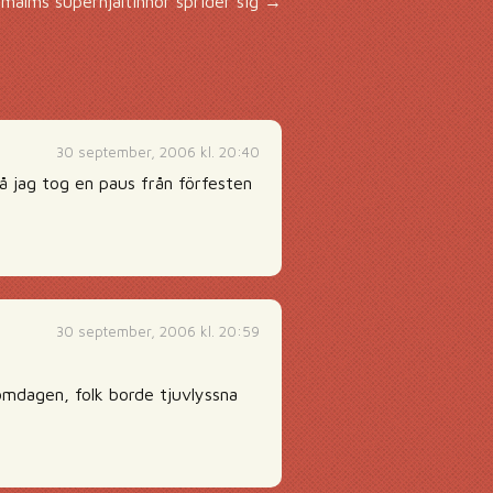
malms superhjältinnor sprider sig
→
30 september, 2006 kl. 20:40
så jag tog en paus från förfesten
30 september, 2006 kl. 20:59
romdagen, folk borde tjuvlyssna