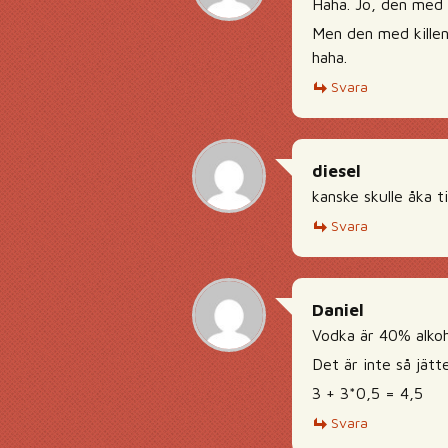
Haha. Jo, den med b
Men den med killen
haha.
Svara
diesel
kanske skulle åka t
Svara
Daniel
Vodka är 40% alkoh
Det är inte så jätt
3 + 3*0,5 = 4,5
Svara