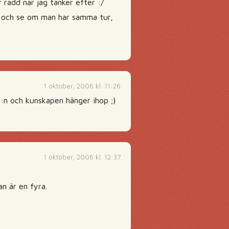
 rädd när jag tänker efter :/
lv och se om man har samma tur,
1 oktober, 2006 kl. 11:26
IQ:n och kunskapen hänger ihop ;)
1 oktober, 2006 kl. 12:37
n är en fyra.