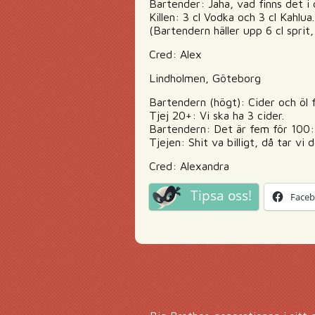
Bartender: Jaha, vad finns det i
Killen: 3 cl Vodka och 3 cl Kahlua.
(Bartendern häller upp 6 cl sprit,
Cred: Alex
Lindholmen, Göteborg
Bartendern (högt): Cider och öl f
Tjej 20+: Vi ska ha 3 cider.
Bartendern: Det är fem för 100:
Tjejen: Shit va billigt, då tar vi 
Cred: Alexandra
Tipsa oss!
Face