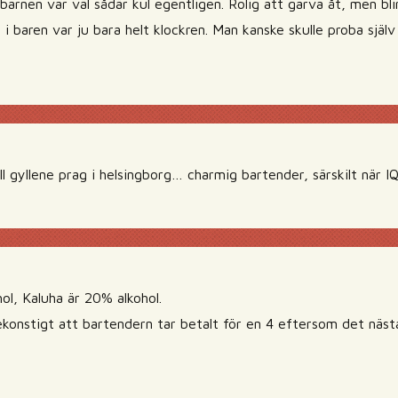
arnen var väl sådär kul egentligen. Rolig att garva åt, men blir
 i baren var ju bara helt klockren. Man kanske skulle proba sjä
ill gyllene prag i helsingborg… charmig bartender, särskilt när 
ol, Kaluha är 20% alkohol.
ekonstigt att bartendern tar betalt för en 4 eftersom det nästa