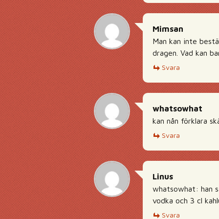
Mimsan
Man kan inte bestäm
dragen. Vad kan bar
Svara
whatsowhat
kan nån förklara s
Svara
Linus
whatsowhat: han säg
vodka och 3 cl kahl
Svara