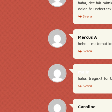
haha, det här påmi
delen är underteckn
Svara
Marcus A
hehe – matematiken
Svara
malin
haha, tragiskt för 
Svara
Caroline