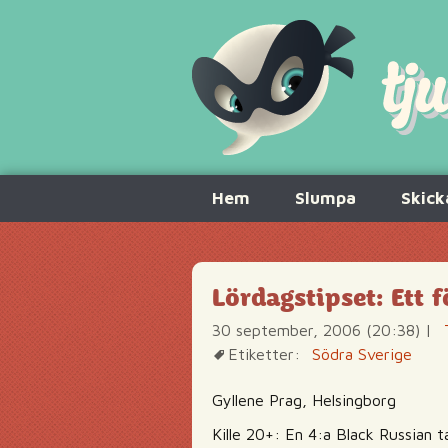
Hoppa
Hem
Slumpa
Skick
till
innehåll
Lördagstipset: Ett 
30 september, 2006 (20:38)
|
Etiketter:
Södra Sverige
Gyllene Prag, Helsingborg
Kille 20+: En 4:a Black Russian t