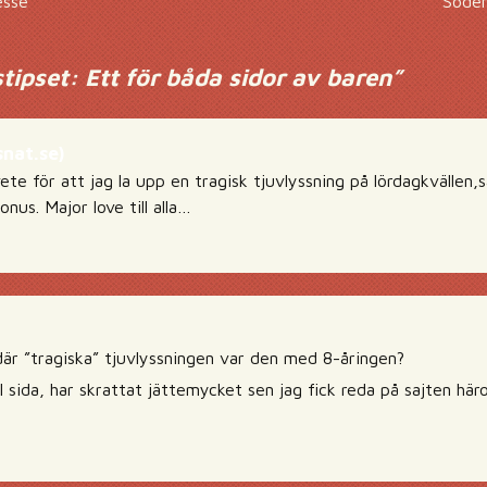
esse
Söder
tipset: Ett för båda sidor av baren
”
nat.se)
vete för att jag la upp en tragisk tjuvlyssning på lördagkvällen,
nus. Major love till alla…
är ”tragiska” tjuvlyssningen var den med 8-åringen?
 sida, har skrattat jättemycket sen jag fick reda på sajten hä