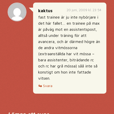
20 juni, 2009 kl. 23:54
kaktus
fast trainee är ju inte nybörjare i
det här fallet… en trainee på max
är påväg mot en assistentspost,
alltså under träning för att
avancera, och är därmed högre än
de andra vitmössorna
(extraanställda har vit mössa –
bara assistenter, biträdande rc
och rc har grå mössa) såå inte så
konstigt om hon inte fattade
vitsen.
Svara