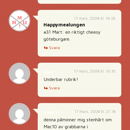
17 mars, 2008 kl. 19:26
Happymealungen
#31 Mart: en riktigt cheesy
göteburgare.
Svara
17 mars, 2008 kl. 19:35
bani
Underbar rubrik!
Svara
17 mars, 2008 kl. 21:18
mad A
denna påminner mig stenhårt om
Mac10 av grabbarna i