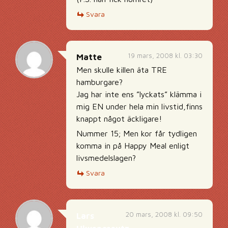
Svara
19 mars, 2008 kl. 03:30
Matte
Men skulle killen äta TRE
hamburgare?
Jag har inte ens ”lyckats” klämma i
mig EN under hela min livstid,finns
knappt något äckligare!
Nummer 15; Men kor får tydligen
komma in på Happy Meal enligt
livsmedelslagen?
Svara
20 mars, 2008 kl. 09:50
Lars