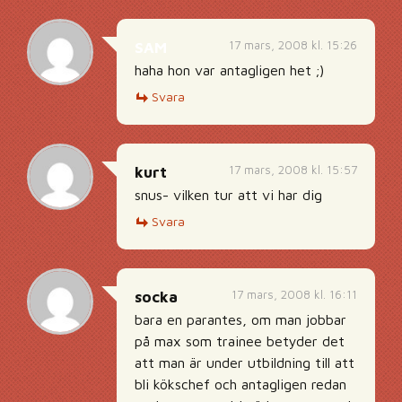
17 mars, 2008 kl. 15:26
SAM
haha hon var antagligen het ;)
Svara
17 mars, 2008 kl. 15:57
kurt
snus- vilken tur att vi har dig
Svara
17 mars, 2008 kl. 16:11
socka
bara en parantes, om man jobbar
på max som trainee betyder det
att man är under utbildning till att
bli kökschef och antagligen redan