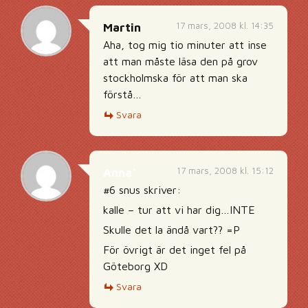
17 mars, 2008 kl. 14:35
Martin
Aha, tog mig tio minuter att inse
att man måste läsa den på grov
stockholmska för att man ska
förstå…
Svara
17 mars, 2008 kl. 15:12
Anna*
#6 snus skriver:
kalle – tur att vi har dig…INTE
Skulle det la ändå vart?? =P
För övrigt är det inget fel på
Göteborg XD
Svara