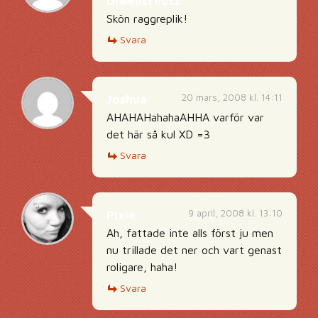
Ulwencreutz
Skön raggreplik!
Svara
20 mars, 2008 kl. 14:11
Joshua
AHAHAHahahaAHHA varför var
det här så kul XD =3
Svara
9 april, 2008 kl. 13:10
Pixie
Ah, fattade inte alls först ju men
nu trillade det ner och vart genast
roligare, haha!
Svara