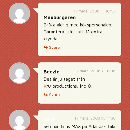
17 mars, 2008 kl. 10:57
Maxburgaren
Bråka aldrig med kökspersonalen.
Garanterat sätt att få extra
krydda
Svara
17 mars, 2008 kl. 11:18
Beezle
Det är ju taget från
Krullproductions, Mc10.
Svara
17 mars, 2008 kl. 11:36
karo
Sen när finns MAX på Arlanda? Tala