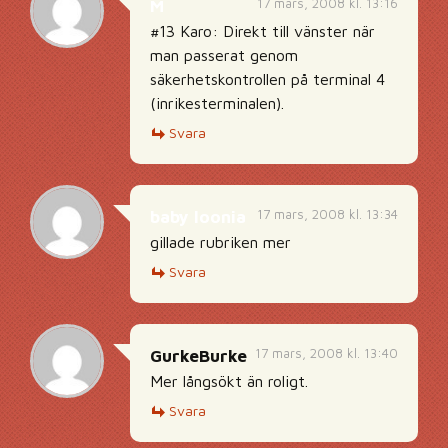
17 mars, 2008 kl. 13:16
M
#13 Karo: Direkt till vänster när
man passerat genom
säkerhetskontrollen på terminal 4
(inrikesterminalen).
Svara
17 mars, 2008 kl. 13:34
baby loonia
gillade rubriken mer
Svara
17 mars, 2008 kl. 13:40
GurkeBurke
Mer långsökt än roligt.
Svara