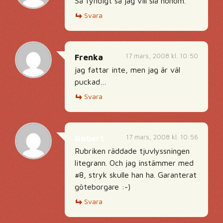
Så fyndigt så jag vill slå honom.
Svara
17 mars, 2008 kl. 10:50
Frenka
jag fattar inte, men jag är väl
puckad…
Svara
17 mars, 2008 kl. 10:56
Robert
Rubriken räddade tjuvlyssningen
litegrann. Och jag instämmer med
#8, stryk skulle han ha. Garanterat
göteborgare :-)
Svara