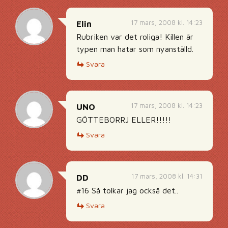
17 mars, 2008 kl. 14:23
Elin
Rubriken var det roliga! Killen är
typen man hatar som nyanställd.
Svara
17 mars, 2008 kl. 14:23
UNO
GÖTTEBORRJ ELLER!!!!!
Svara
17 mars, 2008 kl. 14:31
DD
#16 Så tolkar jag också det..
Svara