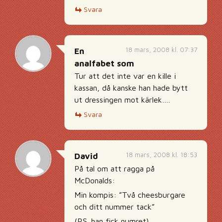
Svara
18 mars, 2008 kl. 07:37
En
analfabet som
Tur att det inte var en kille i
kassan, då kanske han hade bytt
ut dressingen mot kärlek….
Svara
18 mars, 2008 kl. 18:53
David
På tal om att ragga på
McDonalds:
Min kompis: ”Två cheesburgare
och ditt nummer tack”
(P.S. han fick numret)