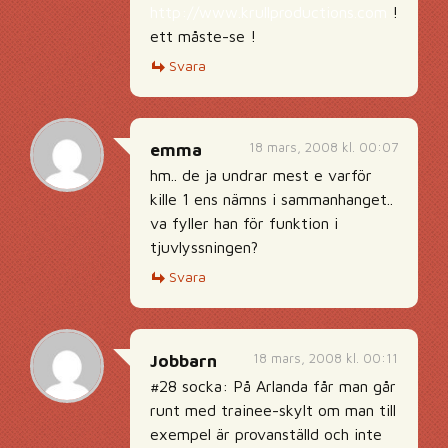
http://www.krullproductions.com
!
ett måste-se !
Svara
18 mars, 2008 kl. 00:07
emma
hm.. de ja undrar mest e varför
kille 1 ens nämns i sammanhanget..
va fyller han för funktion i
tjuvlyssningen?
Svara
18 mars, 2008 kl. 00:11
Jobbarn
#28 socka: På Arlanda får man går
runt med trainee-skylt om man till
exempel är provanställd och inte