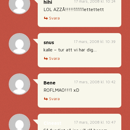
17 mars, 2008 kl. 10:24
hihi
LOL AZZÅ!!!!!11111ettettett
Svara
17 mars, 2008 kl. 10:39
snus
kalle – tur att vi har dig…
Svara
17 mars, 2008 kl. 10:42
Bene
ROFLMAO!!!1 xD
Svara
17 mars, 2008 kl. 10:47
Cineast