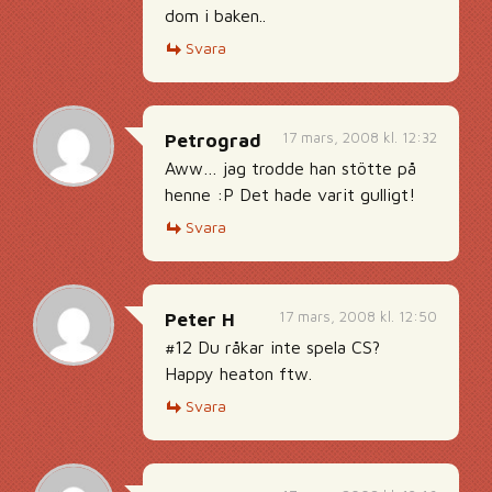
dom i baken..
Svara
17 mars, 2008 kl. 12:32
Petrograd
Aww… jag trodde han stötte på
henne :P Det hade varit gulligt!
Svara
17 mars, 2008 kl. 12:50
Peter H
#12 Du råkar inte spela CS?
Happy heaton ftw.
Svara