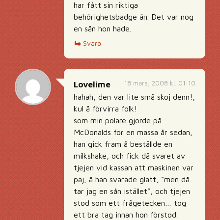
har fått sin riktiga
behörighetsbadge än. Det var nog
en sån hon hade.
Svara
18 mars, 2008 kl. 01:10
Lovelime
hahah, den var lite små skoj denn!,
kul å förvirra folk!
som min polare gjorde på
McDonalds för en massa år sedan,
han gick fram å beställde en
milkshake, och fick då svaret av
tjejen vid kassan att maskinen var
paj, å han svarade glatt, ”men då
tar jag en sån istället”, och tjejen
stod som ett frågetecken… tog
ett bra tag innan hon förstod.