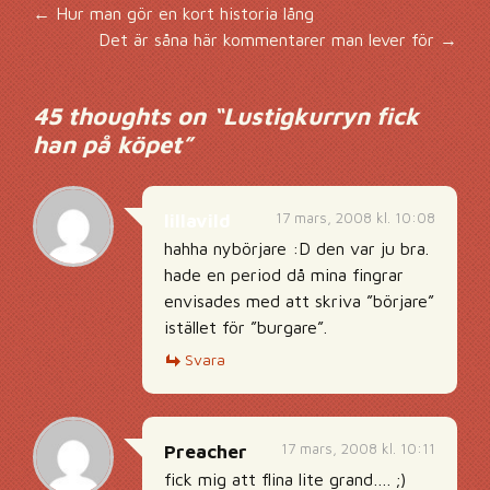
Inläggsnavigering
←
Hur man gör en kort historia lång
Det är såna här kommentarer man lever för
→
45 thoughts on “
Lustigkurryn fick
han på köpet
”
17 mars, 2008 kl. 10:08
lillavild
hahha nybörjare :D den var ju bra.
hade en period då mina fingrar
envisades med att skriva ”börjare”
istället för ”burgare”.
Svara
17 mars, 2008 kl. 10:11
Preacher
fick mig att flina lite grand…. ;)