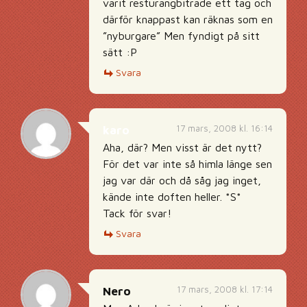
varit resturangbiträde ett tag och
därför knappast kan räknas som en
”nyburgare” Men fyndigt på sitt
sätt :P
Svara
17 mars, 2008 kl. 16:14
karo
Aha, där? Men visst är det nytt?
För det var inte så himla länge sen
jag var där och då såg jag inget,
kände inte doften heller. *S*
Tack för svar!
Svara
17 mars, 2008 kl. 17:14
Nero