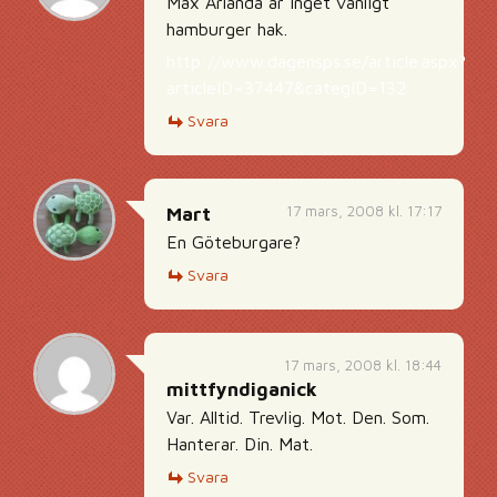
Max Arlanda är inget vanligt
hamburger hak.
http://www.dagensps.se/article.aspx?
articleID=37447&categID=132
Svara
17 mars, 2008 kl. 17:17
Mart
En Göteburgare?
Svara
17 mars, 2008 kl. 18:44
mittfyndiganick
Var. Alltid. Trevlig. Mot. Den. Som.
Hanterar. Din. Mat.
Svara