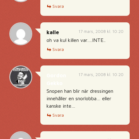
Svara
17 mars, 2008 kl. 10:20
kalle
oh va kul killen var….INTE..
Svara
17 mars, 2008 kl. 10:20
Gordon
Gekko
Snopen han blir när dressingen
innehåller en snorlobba… eller
kanske inte…
Svara