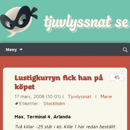
Hoppa
Sök
Meny
till
efte
innehåll
Lustigkurryn fick han på
45
köpet
17 mars, 2008 (10:01)
|
Tjuvlyssnat
|
Marie
Etiketter:
Stockholm
Max, Terminal 4, Arlanda
Två killar ~25 står i kö. Kille 1 har redan beställt