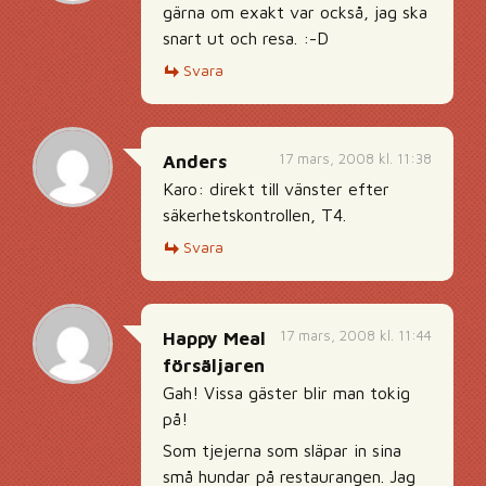
gärna om exakt var också, jag ska
snart ut och resa. :-D
Svara
17 mars, 2008 kl. 11:38
Anders
Karo: direkt till vänster efter
säkerhetskontrollen, T4.
Svara
17 mars, 2008 kl. 11:44
Happy Meal
försäljaren
Gah! Vissa gäster blir man tokig
på!
Som tjejerna som släpar in sina
små hundar på restaurangen. Jag