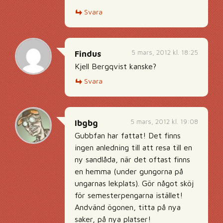
Svara
5 mars, 2012 kl. 18:25
Findus
Kjell Bergqvist kanske?
Svara
5 mars, 2012 kl. 19:08
Ibgbg
Gubbfan har fattat! Det finns
ingen anledning till att resa till en
ny sandlåda, när det oftast finns
en hemma (under gungorna på
ungarnas lekplats). Gör något sköj
för semesterpengarna istället!
Andvänd ögonen, titta på nya
saker, på nya platser!