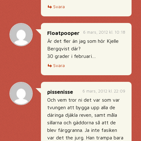
Svara
6 mars, 2012 kl. 10:18
Floatpooper
Är det fler än jag som hör Kjelle
Bergqvist där?
30 grader i februari…
Svara
6 mars, 2012 kl. 22:09
pissenisse
Och vem tror ni det var som var
tvungen att bygga upp alla de
däringa djäkla reven, samt måla
sillarna och gäddorna så att de
blev färggranna. Ja inte fasiken
var det the jurg. Han trampa bara