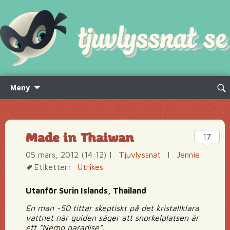
Hoppa
Sök
Meny
till
efte
innehåll
Made in Thaiwan
17
05 mars, 2012 (14:12)
|
Tjuvlyssnat
|
Jennie
Etiketter:
Utrikes
Utanför Surin Islands, Thailand
En man ~50 tittar skeptiskt på det kristallklara
vattnet när guiden säger att snorkelplatsen är
ett ”Nemo paradise”.