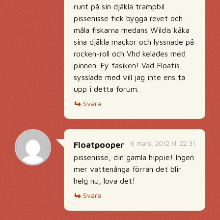
runt på sin djäkla trampbil.
pissenisse fick bygga revet och
måla fiskarna medans Wildis käka
sina djäkla mackor och lyssnade på
rocken-roll och Vhd kelades med
pinnen. Fy fasiken! Vad Floatis
sysslade med vill jag inte ens ta
upp i detta forum.
Svara
6 mars, 2012 kl. 22:31
Floatpooper
pissenisse, din gamla hippie! Ingen
mer vattenånga förrän det blir
helg nu, lova det!
Svara