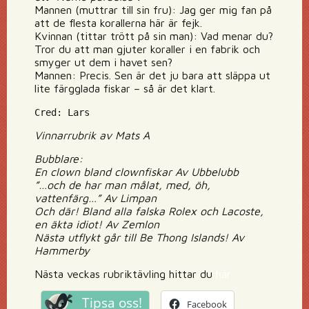
Mannen (muttrar till sin fru): Jag ger mig fan på
att de flesta korallerna här är fejk.
Kvinnan (tittar trött på sin man): Vad menar du?
Tror du att man gjuter koraller i en fabrik och
smyger ut dem i havet sen?
Mannen: Precis. Sen är det ju bara att släppa ut
lite färgglada fiskar – så är det klart.
Cred: Lars
Vinnarrubrik av Mats A
Bubblare:
En clown bland clownfiskar Av Ubbelubb
”…och de har man målat, med, öh,
vattenfärg…” Av Limpan
Och där! Bland alla falska Rolex och Lacoste,
en äkta idiot! Av Zemlon
Nästa utflykt går till Be Thong Islands! Av
Hammerby
Nästa veckas rubriktävling hittar du
här
Tipsa oss!
Facebook