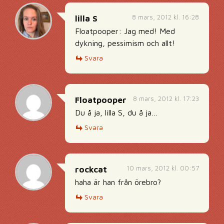
8 mars, 2012 kl. 16:28
lilla S
Floatpooper: Jag med! Med
dykning, pessimism och allt!
Svara
8 mars, 2012 kl. 17:23
Floatpooper
Du å ja, lilla S, du å ja…
Svara
10 mars, 2012 kl. 00:57
rockcat
haha är han från örebro?
Svara