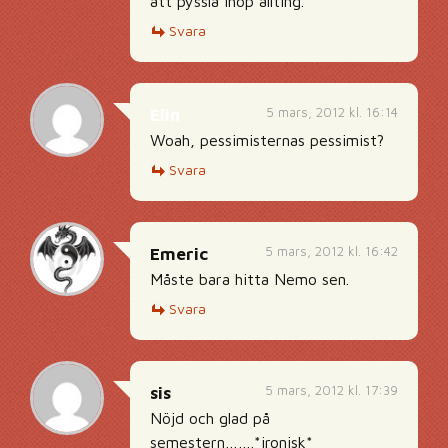
att pyssla ihop allting.
Svara
5 mars, 2012 kl. 16:14
Elin
Woah, pessimisternas pessimist?
Svara
5 mars, 2012 kl. 16:42
Emeric
Måste bara hitta Nemo sen.
Svara
5 mars, 2012 kl. 17:39
sis
Nöjd och glad på
semestern…….*ironisk*