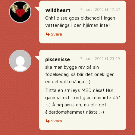
7 mars, 2012 kl. 17:57
Wildheart
Ohh! pisse goes oldschool! Ingen
vattenånga i den hjärnan inte!
Svara
7 mars, 2012 kl. 23:19
pissenisse
ska man bygga rev på sin
födelsedag. så blir det onekligen
en del vattenånga ;-)
Titta en smileys MED näsa! Hur
gammal och töntig är man inte då?
:-) Å nej ännu en, nu blir det
ålderdomshemmet nästa ;-)
Svara