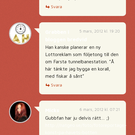
Svara
5 mars, 2012 kl. 19:20
Grabben i
bloggen bredvid
Han kanske planerar en ny
Lottoreklam som följetong till den
om Farsta tunnelbanestation. ”Å
här tänkte jag bygga en korall,
med fiskar å sånt”
Svara
6 mars, 2012 kl. 07:21
Micks
Gubbfan har ju delvis rätt… ;)
http://natgeo.se/foto/fotoreportage-
konst-pa-havets-botten