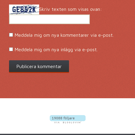
Skriv texten som visas ovan:
Meddela mig om nya kommentarer via e-post.
Meddela mig om nya inlägg via e-post.