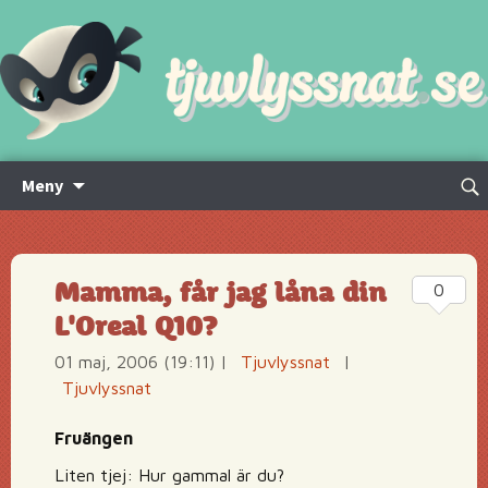
Hoppa
Sök
Meny
till
efte
innehåll
Mamma, får jag låna din
0
L'Oreal Q10?
01 maj, 2006 (19:11)
|
Tjuvlyssnat
|
Tjuvlyssnat
Fruängen
Liten tjej: Hur gammal är du?