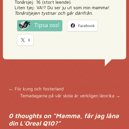
Tonårsjej: 16 (stort leende).
Liten tjej: VA!? Du ser ju ut som min mamma!
Tonårstjejen tystnar och går därifrån.
Tipsa oss!
Facebook
X
Inläggsnavigering
←
För kung och fosterland
Temadagarna på vår skola är verkligen lärorika
→
0 thoughts on “
Mamma, får jag låna
din L'Oreal Q10?
”