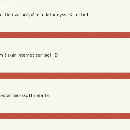
f.com]
ag. Den var #2 på min dator nyss :S Lustigt.
 älskar internet ser jag! :D
star nackskott i alla fall.