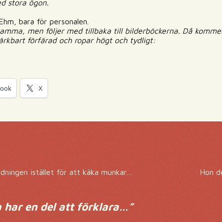
d stora ögon.
Ehm, bara för personalen.
amma, men följer med tillbaka till bilderböckerna. Då kommer 
ärkbart förfärad och ropar högt och tydligt:
book
X
idningen istället för att käka munkar…
Hon de
ar en del att förklara…
”