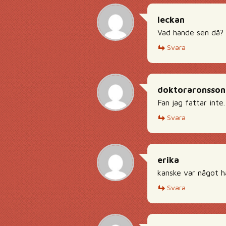
leckan
Vad hände sen då? 
Svara
doktoraronsson
Fan jag fattar int
Svara
erika
kanske var något h
Svara