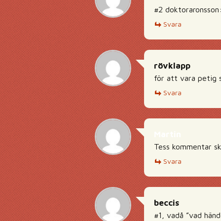
#2 doktoraronsson:
Svara
rövklapp
för att vara petig
Svara
Martin
Tess kommentar sku
Svara
beccis
#1, vadå ”vad händ