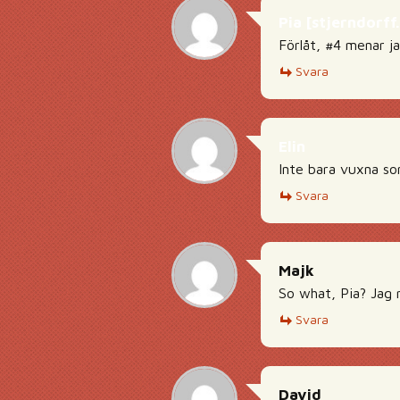
Pia [stjerndorf
Förlåt, #4 menar j
Svara
Elin
Inte bara vuxna som
Svara
Majk
So what, Pia? Jag rö
Svara
David