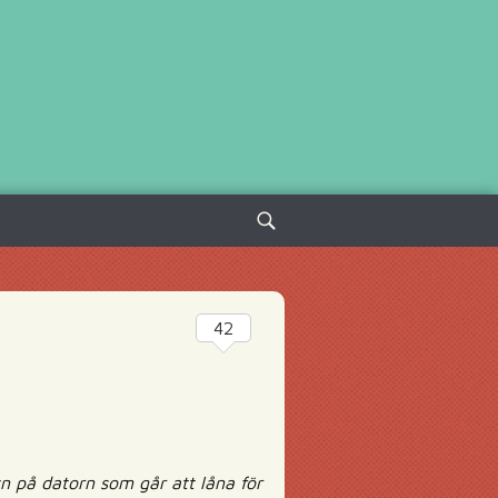
Sök
efter:
42
yn på datorn som går att låna för