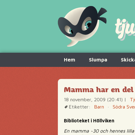
Hoppa
Hem
Slumpa
Skick
till
innehåll
Mamma har en del 
18 november, 2009 (20:41)
|
Tj
Etiketter:
Barn
·
Södra Sve
Biblioteket i Höllviken
En mamma ~30 och hennes lilla so