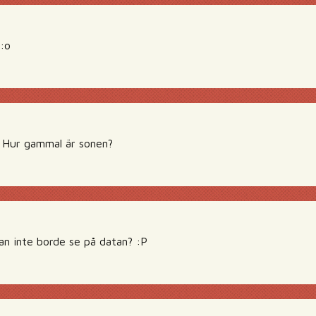
:o
e. Hur gammal är sonen?
an inte borde se på datan? :P