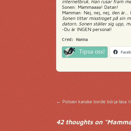
internetbruk. Han rusar fram me
Sonen: Mammaaaa! Datan!
Mamman: Nej, nej, nej, den är… 
Sonen tittar misstroget på sin m
datorn. Sonen ställer sig upp, m
-Du är INGEN personal!
Cred: Hanna
Tipsa oss!
Face
Inläggsnavigering
←
Polisen kanske borde börja läsa t
42 thoughts on “
Mamma h