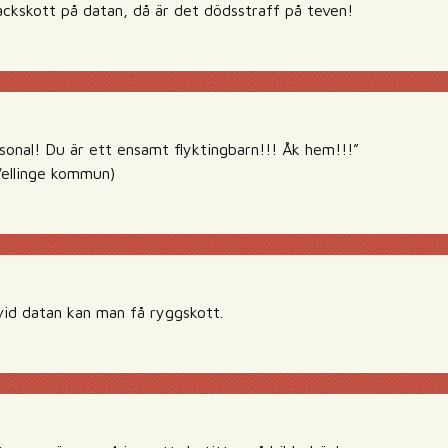
ckskott på datan, då är det dödsstraff på teven!
onal! Du är ett ensamt flyktingbarn!!! Åk hem!!!”
 Vellinge kommun)
vid datan kan man få ryggskott.