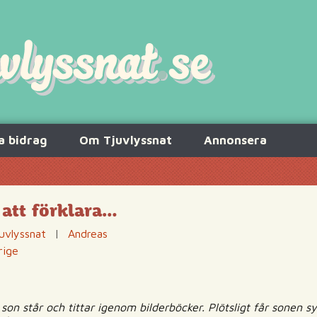
a bidrag
Om Tjuvlyssnat
Annonsera
att förklara…
uvlyssnat
|
Andreas
rige
n står och tittar igenom bilderböcker. Plötsligt får sonen s