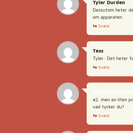
Tyler Durden
Dessutom heter det
om apparaten.
Svara
Tess
Tyler: Det heter f
Svara
Pia [stjerndorf
#2, men en liten po
vad tycker du?
Svara