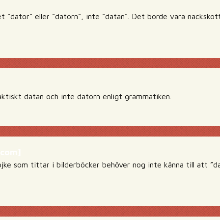
 ”dator” eller ”datorn”, inte ”datan”. Det borde vara nacksko
aktiskt datan och inte datorn enligt grammatiken.
f.com]
jke som tittar i bilderböcker behöver nog inte känna till att ”da