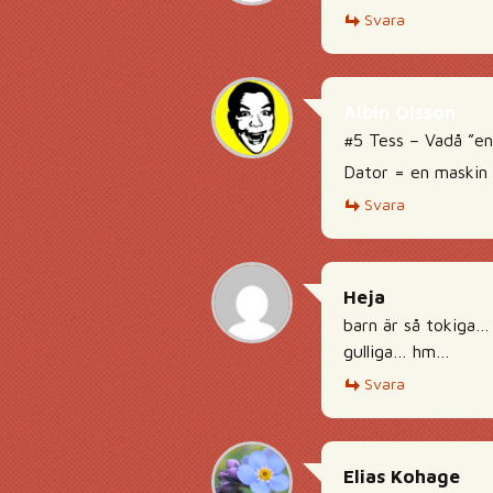
Svara
Albin Olsson
#5 Tess – Vadå ”en
Dator = en maskin 
Svara
Heja
barn är så tokiga…
gulliga… hm…
Svara
Elias Kohage