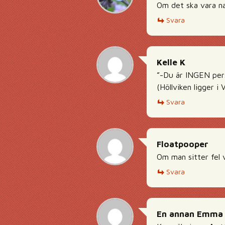
Om det ska vara na
Svara
Kelle K
”-Du är INGEN pers
(Höllviken ligger i
Svara
Floatpooper
Om man sitter fel 
Svara
En annan Emma