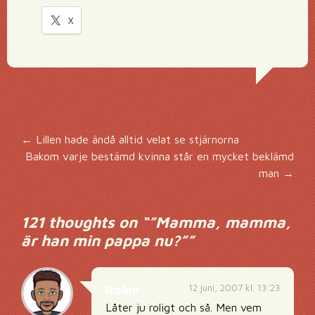
X
Inläggsnavigering
←
Lillen hade ändå alltid velat se stjärnorna
Bakom varje bestämd kvinna står en mycket beklämd
man
→
121 thoughts on “
”Mamma, mamma,
är han min pappa nu?”
”
12 juni, 2007 kl. 13:23
Robin
Låter ju roligt och så. Men vem