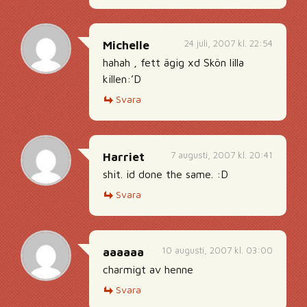
24 juli, 2007 kl. 22:54
Michelle
hahah , fett ägig xd Skön lilla
killen:’D
Svara
7 augusti, 2007 kl. 20:41
Harriet
shit. id done the same. :D
Svara
10 augusti, 2007 kl. 03:00
aaaaaa
charmigt av henne
Svara