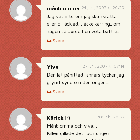
24 juni, 2007 kl. 20:20
månblomma
Jag vet inte om jag ska skratta
eller bli äcklad… äckelkärring.. om
någon så borde hon veta bättre..
Svara
27 juni, 2007 kl. 07:14
Ylva
Den lät påhittad, annars tycker jag
grymt synd om den ungen…
Svara
1 juli, 2007 kl. 20:22
Kärlek!:)
Månblomma och ylva…
Killen gillade det, och ungen