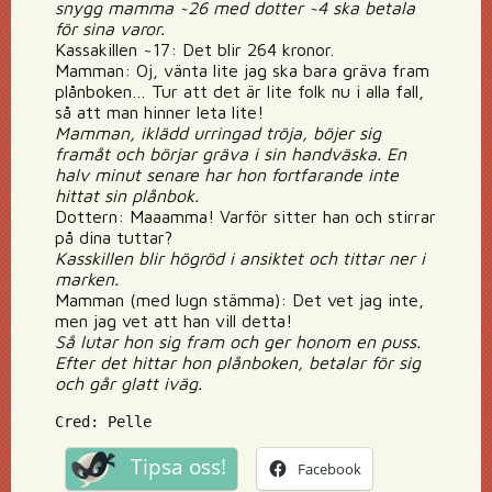
snygg mamma ~26 med dotter ~4 ska betala
för sina varor.
Kassakillen ~17: Det blir 264 kronor.
Mamman: Oj, vänta lite jag ska bara gräva fram
plånboken… Tur att det är lite folk nu i alla fall,
så att man hinner leta lite!
Mamman, iklädd urringad tröja, böjer sig
framåt och börjar gräva i sin handväska. En
halv minut senare har hon fortfarande inte
hittat sin plånbok.
Dottern: Maaamma! Varför sitter han och stirrar
på dina tuttar?
Kasskillen blir högröd i ansiktet och tittar ner i
marken.
Mamman (med lugn stämma): Det vet jag inte,
men jag vet att han vill detta!
Så lutar hon sig fram och ger honom en puss.
Efter det hittar hon plånboken, betalar för sig
och går glatt iväg.
Cred: Pelle
Tipsa oss!
Facebook