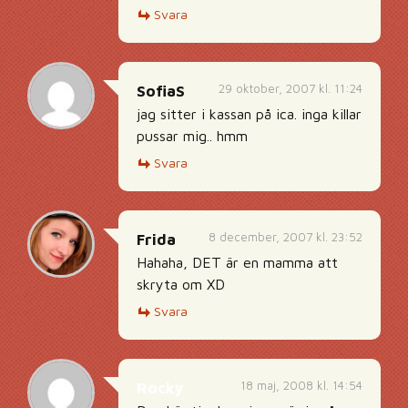
Svara
29 oktober, 2007 kl. 11:24
SofiaS
jag sitter i kassan på ica. inga killar
pussar mig.. hmm
Svara
8 december, 2007 kl. 23:52
Frida
Hahaha, DET är en mamma att
skryta om XD
Svara
18 maj, 2008 kl. 14:54
Rocky