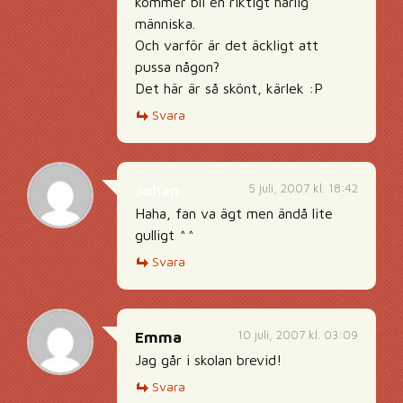
kommer bli en riktigt härlig
människa.
Och varför är det äckligt att
pussa någon?
Det här är så skönt, kärlek :P
Svara
5 juli, 2007 kl. 18:42
Johan
Haha, fan va ägt men ändå lite
gulligt ^^
Svara
10 juli, 2007 kl. 03:09
Emma
Jag går i skolan brevid!
Svara