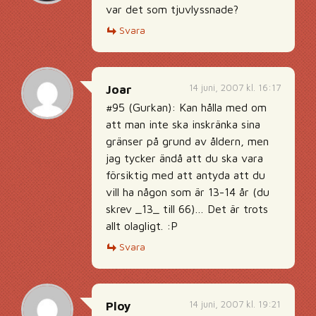
var det som tjuvlyssnade?
Svara
14 juni, 2007 kl. 16:17
Joar
#95 (Gurkan): Kan hålla med om
att man inte ska inskränka sina
gränser på grund av åldern, men
jag tycker ändå att du ska vara
försiktig med att antyda att du
vill ha någon som är 13-14 år (du
skrev _13_ till 66)… Det är trots
allt olagligt. :P
Svara
14 juni, 2007 kl. 19:21
Ploy