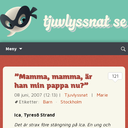
Hoppa
Sök
Meny
till
efte
innehåll
”Mamma, mamma, är
121
han min pappa nu?”
08 juni, 2007 (12:13)
|
Tjuvlyssnat
|
Marie
Etiketter:
Barn
·
Stockholm
Ica, Tyresö Strand
Det är strax före stängning på Ica. En ung och