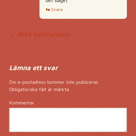
det slaget
Svara
Kommentarsnavig
← Äldre kommentarer
Lämna ett svar
Din e-postadress kommer inte publiceras.
Obligatoriska fält är märkta
*
Kommentar
*