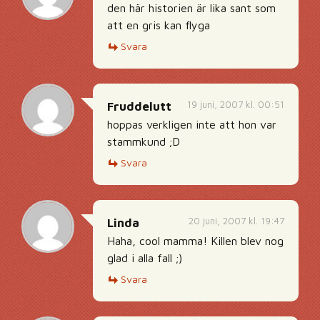
den här historien är lika sant som
att en gris kan flyga
Svara
19 juni, 2007 kl. 00:51
Fruddelutt
hoppas verkligen inte att hon var
stammkund ;D
Svara
20 juni, 2007 kl. 19:47
Linda
Haha, cool mamma! Killen blev nog
glad i alla fall ;)
Svara