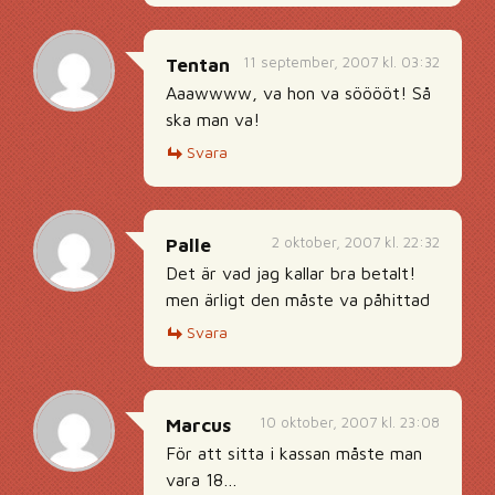
11 september, 2007 kl. 03:32
Tentan
Aaawwww, va hon va sööööt! Så
ska man va!
Svara
2 oktober, 2007 kl. 22:32
Palle
Det är vad jag kallar bra betalt!
men ärligt den måste va påhittad
Svara
10 oktober, 2007 kl. 23:08
Marcus
För att sitta i kassan måste man
vara 18…