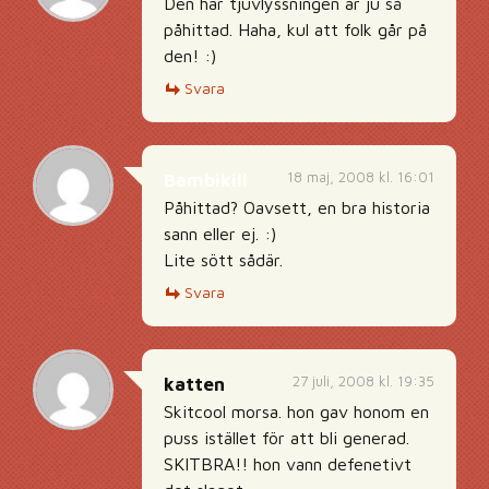
Den här tjuvlyssningen är ju så
påhittad. Haha, kul att folk går på
den! :)
Svara
18 maj, 2008 kl. 16:01
Bambikill
Påhittad? Oavsett, en bra historia
sann eller ej. :)
Lite sött sådär.
Svara
27 juli, 2008 kl. 19:35
katten
Skitcool morsa. hon gav honom en
puss istället för att bli generad.
SKITBRA!! hon vann defenetivt