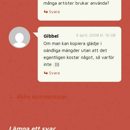
många artister brukar använda?
Svara
9 april, 2008 kl. 16:08
Gibbel
Om man kan kopiera glädje i
oändliga mängder utan att det
egentligen kostar något, så varför
inte :)))
Svara
Kommentarsnavig
← Äldre kommentarer
Lämna ett svar