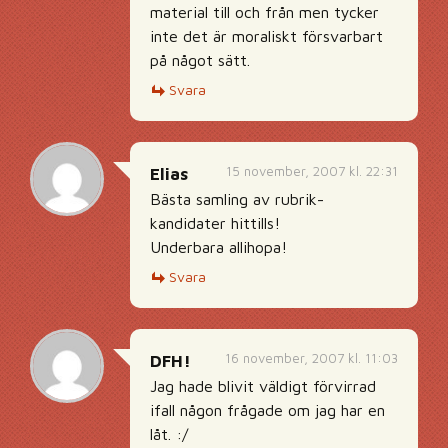
material till och från men tycker
inte det är moraliskt försvarbart
på något sätt.
Svara
15 november, 2007 kl. 22:31
Elias
Bästa samling av rubrik-
kandidater hittills!
Underbara allihopa!
Svara
16 november, 2007 kl. 11:03
DFH!
Jag hade blivit väldigt förvirrad
ifall någon frågade om jag har en
låt. :/