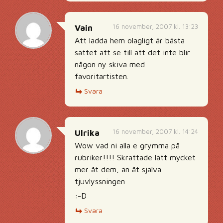
16 november, 2007 kl. 13:23
Vain
Att ladda hem olagligt är bästa
sättet att se till att det inte blir
någon ny skiva med
favoritartisten.
Svara
16 november, 2007 kl. 14:24
Ulrika
Wow vad ni alla e grymma på
rubriker!!!! Skrattade lätt mycket
mer åt dem, än åt själva
tjuvlyssningen
:-D
Svara