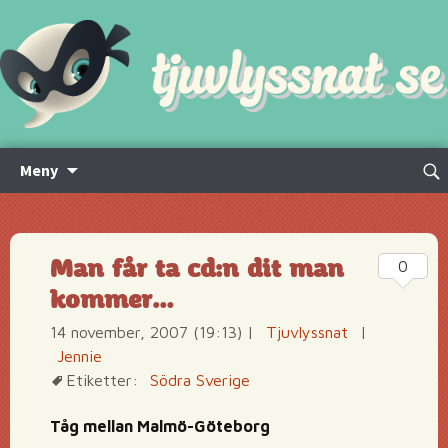
Hoppa
Sök
Meny
till
efte
innehåll
Man får ta cd:n dit man
0
kommer…
14 november, 2007 (19:13)
|
Tjuvlyssnat
|
Jennie
Etiketter:
Södra Sverige
Tåg mellan Malmö-Göteborg