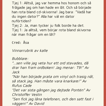
Tjej 1: Alltså, jag var hemma hos honom och så
frågade jag om han hade en låt. Och så började
han rota bland cd-skivorna! Jag bara: ”Vadå har
du ingen dator?” Alla har väl en dator
nuförtiden?
Tjej 2: Ja, man tycker ju folk borde ha det.
Tjej 1: Ja alltså, vem börjar rota bland skivorna
när man frågar om en låt?
Cred: Åsa
Vinnarrubrik av kalle
Bubblare:
”…sen ville jag veta hur ett ord stavades, då
drar han fram ordboken! Jag menar: T9!” Av
Jack
”När han började prata om vinyl och trasig nål,
så stack jag. Han måste vara knarkare!” Av
Rufus Cade
”Det var sista gången jag dejtade Pontén” Av
Christoffer Vestin
”Sen fick jag låna telefonen, och den satt fast i
väggen!” Av David