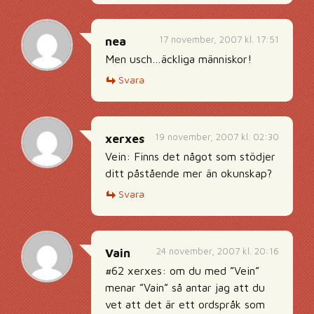
17 november, 2007 kl. 17:51
nea
Men usch…äckliga människor!
Svara
19 november, 2007 kl. 02:30
xerxes
Vein: Finns det något som stödjer
ditt påstående mer än okunskap?
Svara
24 november, 2007 kl. 20:16
Vain
#62 xerxes: om du med ”Vein”
menar ”Vain” så antar jag att du
vet att det är ett ordspråk som