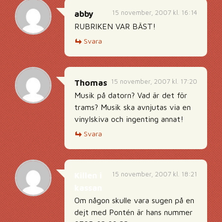
15 november, 2007 kl. 16:14
abby
RUBRIKEN VAR BÄST!
Svara
15 november, 2007 kl. 17:20
Thomas
Musik på datorn? Vad är det för
trams? Musik ska avnjutas via en
vinylskiva och ingenting annat!
Svara
15 november, 2007 kl. 18:21
Killen i
kassan
Om någon skulle vara sugen på en
dejt med Pontén är hans nummer