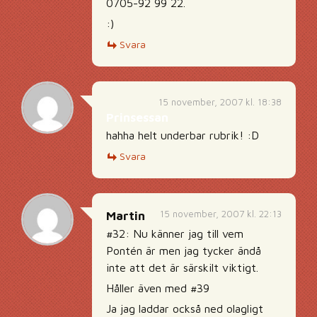
0705-92 99 22.
:)
Svara
15 november, 2007 kl. 18:38
Prinsessan
hahha helt underbar rubrik! :D
Svara
15 november, 2007 kl. 22:13
Martin
#32: Nu känner jag till vem
Pontén är men jag tycker ändå
inte att det är särskilt viktigt.
Håller även med #39
Ja jag laddar också ned olagligt