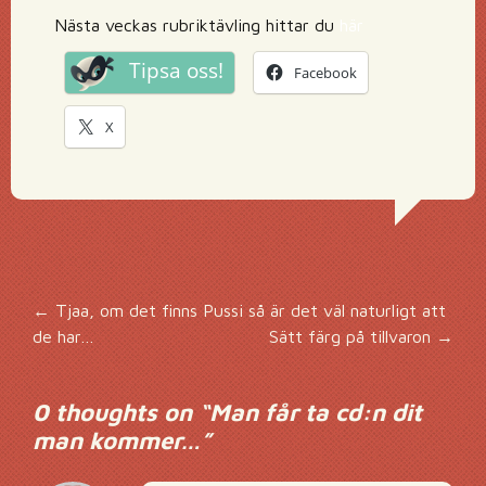
Nästa veckas rubriktävling hittar du
här
Tipsa oss!
Facebook
X
Inläggsnavigering
←
Tjaa, om det finns Pussi så är det väl naturligt att
de har…
Sätt färg på tillvaron
→
0 thoughts on “
Man får ta cd:n dit
man kommer…
”