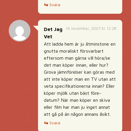
Svara
16 november, 2007 kl. 12:28
Det Jag
Vet
Att ladda hem är ju åtminstone en
gnutta moraliskt försvarbart
eftersom man gärna vill höra/se
det man köper innan, eller hur?
Grova jämnförelser kan göras med
att inte köper man en TV utan att
veta specifikationerna innan? Eller
köper mjölk utan bäst före-
datum? När man köper en skiva
eller film har man ju inget annat
att gå på än någon annans åsikt.
Svara