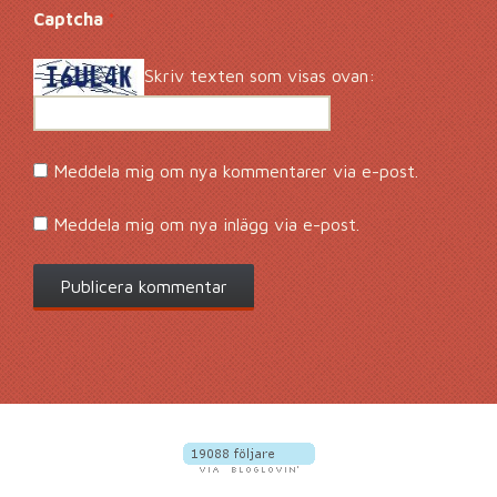
Captcha
*
Skriv texten som visas ovan:
Meddela mig om nya kommentarer via e-post.
Meddela mig om nya inlägg via e-post.