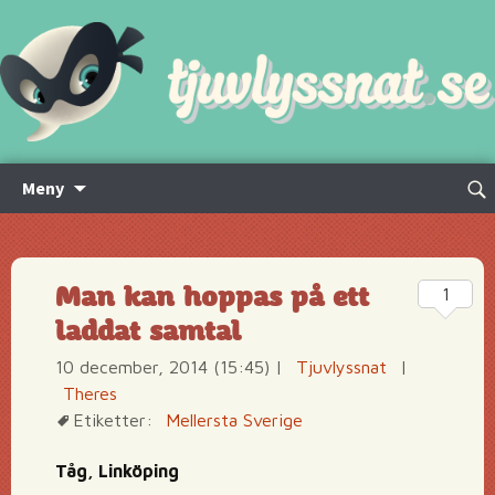
Hoppa
Sök
Meny
till
efte
innehåll
Man kan hoppas på ett
1
laddat samtal
10 december, 2014 (15:45)
|
Tjuvlyssnat
|
Theres
Etiketter:
Mellersta Sverige
Tåg, Linköping