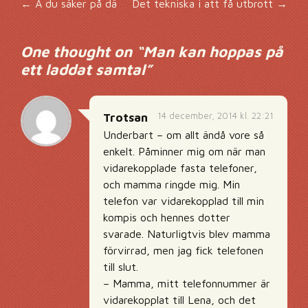
Inläggsnavigering
←
Ä du säker på dä
Det tekniska i att få utbrott
→
One thought on “
Man kan hoppas på
ett laddat samtal
”
14 december, 2014 kl. 22:21
Trotsan
Underbart – om allt ändå vore så
enkelt. Påminner mig om när man
vidarekopplade fasta telefoner,
och mamma ringde mig. Min
telefon var vidarekopplad till min
kompis och hennes dotter
svarade. Naturligtvis blev mamma
förvirrad, men jag fick telefonen
till slut.
– Mamma, mitt telefonnummer är
vidarekopplat till Lena, och det