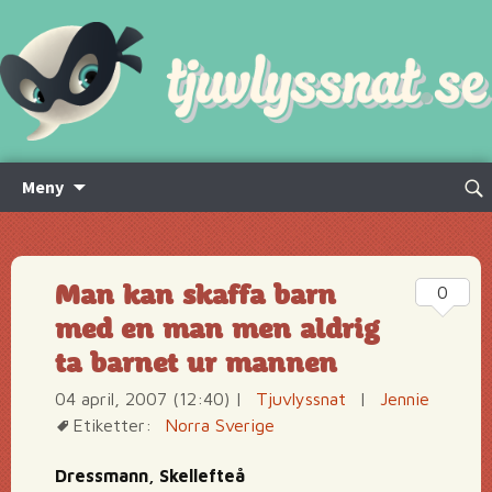
Hoppa
Sök
Meny
till
efte
innehåll
Man kan skaffa barn
0
med en man men aldrig
ta barnet ur mannen
04 april, 2007 (12:40)
|
Tjuvlyssnat
|
Jennie
Etiketter:
Norra Sverige
Dressmann, Skellefteå