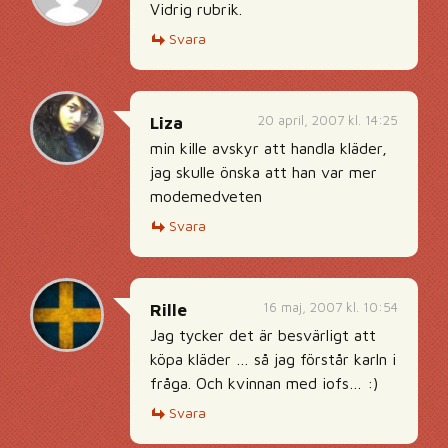
Vidrig rubrik.
Svara
20 april, 2007 kl. 14:25
Liza
min kille avskyr att handla kläder,
jag skulle önska att han var mer
modemedveten
Svara
16 maj, 2007 kl. 10:54
Rille
Jag tycker det är besvärligt att
köpa kläder … så jag förstår karln i
fråga. Och kvinnan med iofs… :)
Svara