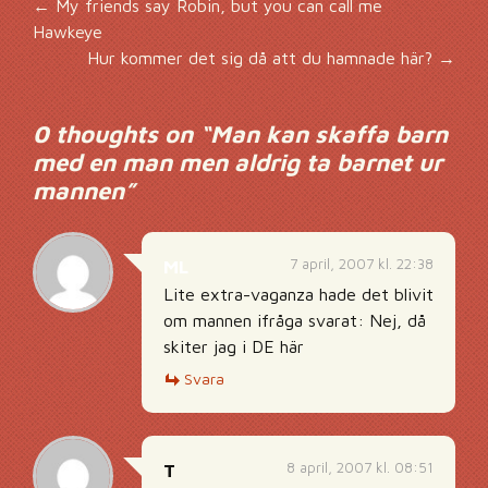
Inläggsnavigering
←
My friends say Robin, but you can call me
Hawkeye
Hur kommer det sig då att du hamnade här?
→
0 thoughts on “
Man kan skaffa barn
med en man men aldrig ta barnet ur
mannen
”
7 april, 2007 kl. 22:38
ML
Lite extra-vaganza hade det blivit
om mannen ifråga svarat: Nej, då
skiter jag i DE här
Svara
8 april, 2007 kl. 08:51
T