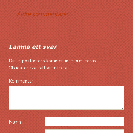
Kommentarsnavig
← Äldre kommentarer
Lämna ett svar
Din e-postadress kommer inte publiceras.
Obligatoriska fält är märkta
*
Kommentar
*
Namn
*