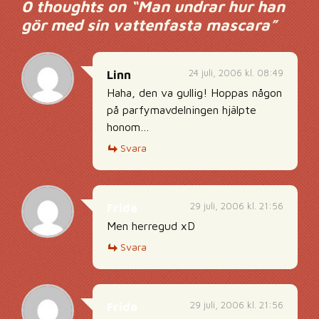
0 thoughts on “
Man undrar hur han
gör med sin vattenfasta mascara
”
24 juli, 2006 kl. 08:49
Linn
Haha, den va gullig! Hoppas någon
på parfymavdelningen hjälpte
honom…
Svara
29 juli, 2006 kl. 21:56
Frida
Men herregud xD
Svara
29 juli, 2006 kl. 21:56
Frida