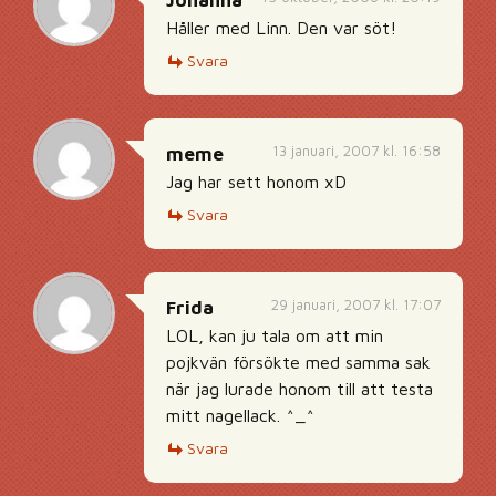
Johanna
Håller med Linn. Den var söt!
Svara
13 januari, 2007 kl. 16:58
meme
Jag har sett honom xD
Svara
29 januari, 2007 kl. 17:07
Frida
LOL, kan ju tala om att min
pojkvän försökte med samma sak
när jag lurade honom till att testa
mitt nagellack. ^_^
Svara