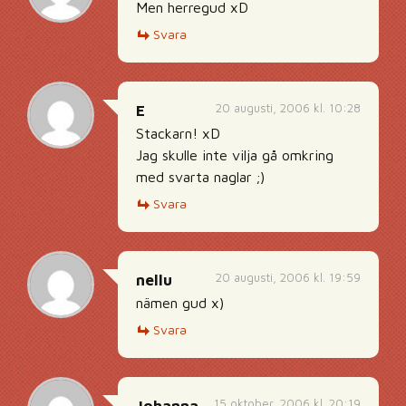
Men herregud xD
Svara
20 augusti, 2006 kl. 10:28
E
Stackarn! xD
Jag skulle inte vilja gå omkring
med svarta naglar ;)
Svara
20 augusti, 2006 kl. 19:59
nellu
nämen gud x)
Svara
15 oktober, 2006 kl. 20:19