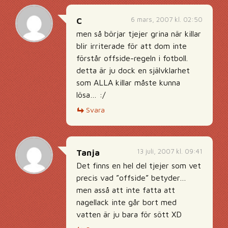
6 mars, 2007 kl. 02:50
C
men så börjar tjejer grina när killar
blir irriterade för att dom inte
förstår offside-regeln i fotboll.
detta är ju dock en självklarhet
som ALLA killar måste kunna
lösa… :/
Svara
13 juli, 2007 kl. 09:41
Tanja
Det finns en hel del tjejer som vet
precis vad ”offside” betyder…
men asså att inte fatta att
nagellack inte går bort med
vatten är ju bara för sött XD