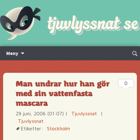
Hoppa
Sök
Meny
till
efte
innehåll
Man undrar hur han gör
0
med sin vattenfasta
mascara
29 juni, 2006 (01:07)
|
Tjuvlyssnat
|
Tjuvlyssnat
Etiketter:
Stockholm