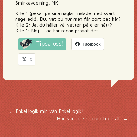
Sminkavdelning, NK
Kille 1 (pekar på sina naglar målade med svart
nagellack): Du, vet du hur man får bort det här?
Kille 2: Ja, du häller väl vatten på eller nått?
Kille 1: Nej… Jag har redan provat det.
Tipsa oss!
Facebook
X
Inläggsnavigering
←
Enkel logik min vän..Enkel logik!
Hon var inte så dum trots allt
→