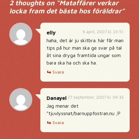
2 thoughts on “
Mataffärer verkar
locka fram det bästa hos föräldrar
”
9 april, 2007 kl. 23:51
elly
haha, det är ju skitbra. här får man
tips på hur man ska ge svar på tal
åt sina dryga framtida ungar som
bara ska ha och ska ha.
Svara
27 september, 2007 kl. 04:33
Danayel
Jag menar det
”tjuvlyssnat/barnuppfostran.nu ;P
Svara