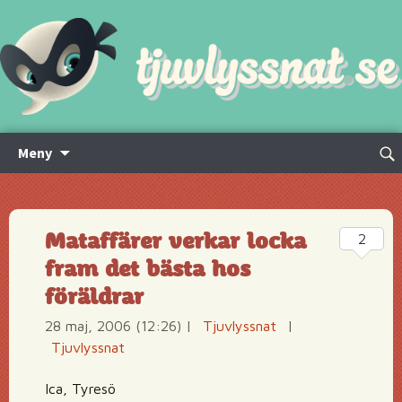
Hoppa
Sök
Meny
till
efte
innehåll
Mataffärer verkar locka
2
fram det bästa hos
föräldrar
28 maj, 2006 (12:26)
|
Tjuvlyssnat
|
Tjuvlyssnat
Ica, Tyresö