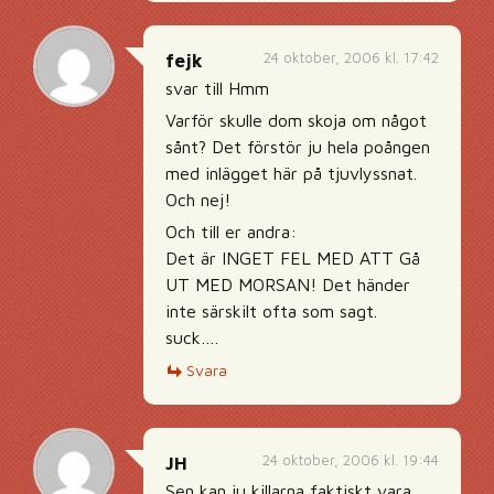
24 oktober, 2006 kl. 17:42
fejk
svar till Hmm
Varför skulle dom skoja om något
sånt? Det förstör ju hela poången
med inlägget här på tjuvlyssnat.
Och nej!
Och till er andra:
Det är INGET FEL MED ATT Gå
UT MED MORSAN! Det händer
inte särskilt ofta som sagt.
suck….
Svara
24 oktober, 2006 kl. 19:44
JH
Sen kan ju killarna faktiskt vara