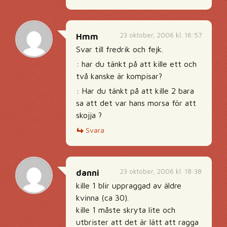
23 oktober, 2006 kl. 16:57
Hmm
Svar till fredrik och fejk.
: har du tänkt på att kille ett och
två kanske är kompisar?
: Har du tänkt på att kille 2 bara
sa att det var hans morsa för att
skojja ?
Svara
23 oktober, 2006 kl. 18:38
danni
kille 1 blir uppraggad av äldre
kvinna (ca 30).
kille 1 måste skryta lite och
utbrister att det är lätt att ragga