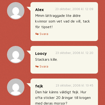
23 oktober, 2006 kl. 12:09
Alex
Mmm lättraggade lite äldre
kvinnor som vet vad de vill, tack
för tipset!
Svara
23 oktober, 2006 kl. 12:20
Loocy
Stackars kille.
Svara
23 oktober, 2006 kl. 13:45
fejk
Den här känns väldigt fejk. Hur
ofta sticker 20 åringar till krogen
med deras morsor?