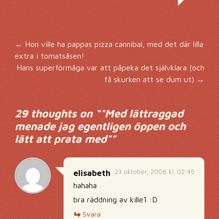
Inläggsnavigering
←
Hon ville ha pappas pizza cannibal, med det där lilla
extra i tomatsåsen!
Hans superförmåga var att påpeka det självklara (och
få skurken att se dum ut)
→
29 thoughts on “
"Med lättraggad
menade jag egentligen öppen och
lätt att prata med"
”
23 oktober, 2006 kl. 02:45
elisabeth
hahaha
bra räddning av kille1 :D
Svara