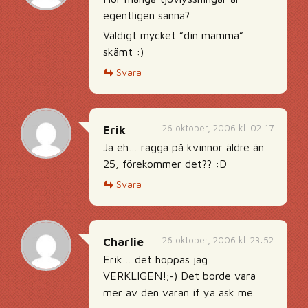
egentligen sanna?
Väldigt mycket ”din mamma”
skämt :)
Svara
26 oktober, 2006 kl. 02:17
Erik
Ja eh… ragga på kvinnor äldre än
25, förekommer det?? :D
Svara
26 oktober, 2006 kl. 23:52
Charlie
Erik… det hoppas jag
VERKLIGEN!;-) Det borde vara
mer av den varan if ya ask me.