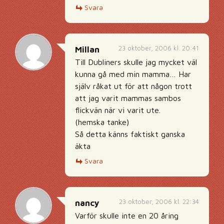
Svara
23 oktober, 2006 kl. 20:41
Millan
Till Dubliners skulle jag mycket väl
kunna gå med min mamma… Har
själv råkat ut för att någon trott
att jag varit mammas sambos
flickvän när vi varit ute.
(hemska tanke)
Så detta känns faktiskt ganska
äkta
Svara
23 oktober, 2006 kl. 22:34
nancy
Varför skulle inte en 20 åring