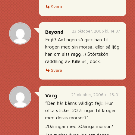
Svara
23 oktober, 2006 kl. 14:37
Beyond
Fejk? Antingen så gick han till
krogen med sin morsa, eller så ljög
han om sitt ragg. ;) Störtskön
räddning av Kille #1, dock.
Svara
23 oktober, 2006 kl. 15:01
Varg
”Den här känns väldigt fejk. Hur
ofta sticker 20 åringar till krogen
med deras morsor?”
20åringar med 30åriga morsor?