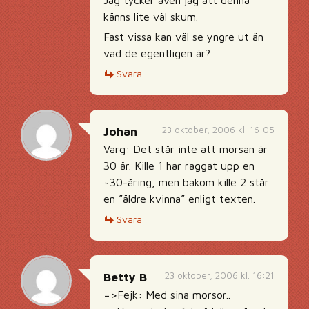
Jag tycker även jag att denna
känns lite väl skum.
Fast vissa kan väl se yngre ut än
vad de egentligen är?
Svara
23 oktober, 2006 kl. 16:05
Johan
Varg: Det står inte att morsan är
30 år. Kille 1 har raggat upp en
~30-åring, men bakom kille 2 står
en ”äldre kvinna” enligt texten.
Svara
23 oktober, 2006 kl. 16:21
Betty B
=>Fejk: Med sina morsor..