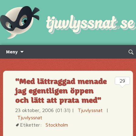
Hoppa
Sök
Meny
till
efte
innehåll
"Med lättraggad menade
29
jag egentligen öppen
och lätt att prata med"
23 oktober, 2006 (01:31)
|
Tjuvlyssnat
|
Tjuvlyssnat
Etiketter:
Stockholm