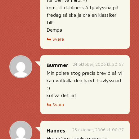
för den va hård..=)
kom till dubliners å tjuvlyssna på
fredag så ska ja dra en klassiker
till!
Dempa
Svara
24 oktober, 2006 kl. 20:57
Bummer
Min polare stog precis brevid så vi
kan väl kalla den halvt tjuvlyssnad
:)
kul va det iaf
Svara
25 oktober, 2006 kl. 00:37
Hannes
Hur många tjuvlyssningar är