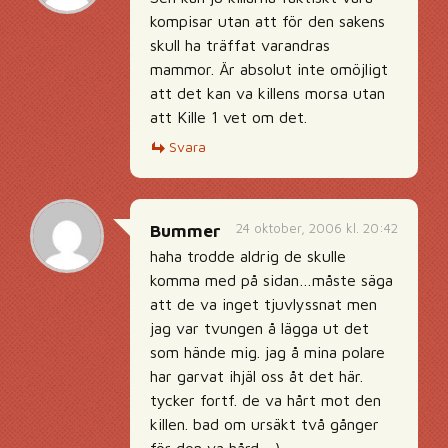
kompisar utan att för den sakens
skull ha träffat varandras
mammor. Är absolut inte omöjligt
att det kan va killens morsa utan
att Kille 1 vet om det.
Svara
24 oktober, 2006 kl. 20:42
Bummer
haha trodde aldrig de skulle
komma med på sidan…måste säga
att de va inget tjuvlyssnat men
jag var tvungen å lägga ut det
som hände mig. jag å mina polare
har garvat ihjäl oss åt det här.
tycker fortf. de va hårt mot den
killen. bad om ursäkt två gånger