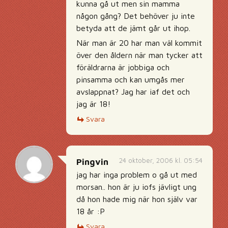
kunna gå ut men sin mamma
någon gång? Det behöver ju inte
betyda att de jämt går ut ihop.
När man är 20 har man väl kommit
över den åldern när man tycker att
föräldrarna är jobbiga och
pinsamma och kan umgås mer
avslappnat? Jag har iaf det och
jag är 18!
Svara
24 oktober, 2006 kl. 05:54
Pingvin
jag har inga problem o gå ut med
morsan.. hon är ju iofs jävligt ung
då hon hade mig när hon själv var
18 år :P
Svara