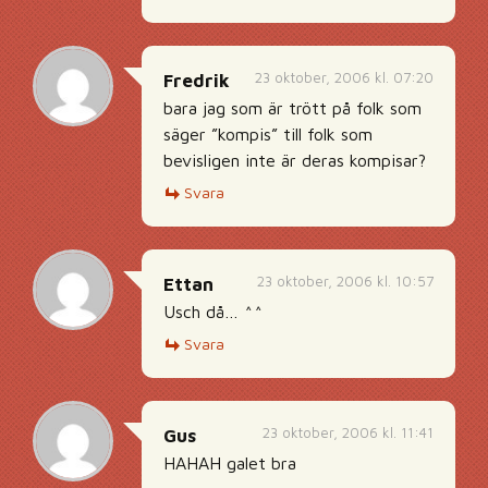
23 oktober, 2006 kl. 07:20
Fredrik
bara jag som är trött på folk som
säger ”kompis” till folk som
bevisligen inte är deras kompisar?
Svara
23 oktober, 2006 kl. 10:57
Ettan
Usch då… ^^
Svara
23 oktober, 2006 kl. 11:41
Gus
HAHAH galet bra