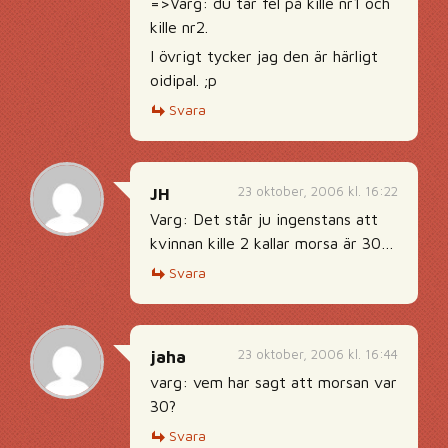
=>Varg: du tar fel på kille nr1 och
kille nr2.
I övrigt tycker jag den är härligt
oidipal. ;p
Svara
23 oktober, 2006 kl. 16:22
JH
Varg: Det står ju ingenstans att
kvinnan kille 2 kallar morsa är 30…
Svara
23 oktober, 2006 kl. 16:44
jaha
varg: vem har sagt att morsan var
30?
Svara