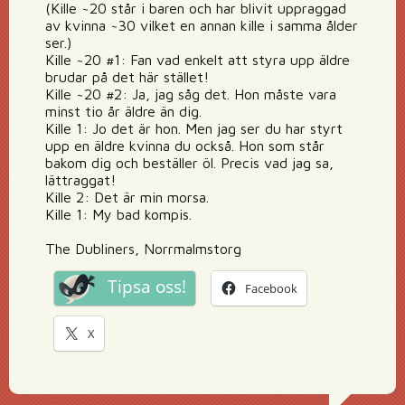
(Kille ~20 står i baren och har blivit uppraggad
av kvinna ~30 vilket en annan kille i samma ålder
ser.)
Kille ~20 #1: Fan vad enkelt att styra upp äldre
brudar på det här stället!
Kille ~20 #2: Ja, jag såg det. Hon måste vara
minst tio år äldre än dig.
Kille 1: Jo det är hon. Men jag ser du har styrt
upp en äldre kvinna du också. Hon som står
bakom dig och beställer öl. Precis vad jag sa,
lättraggat!
Kille 2: Det är min morsa.
Kille 1: My bad kompis.
The Dubliners, Norrmalmstorg
Tipsa oss!
Facebook
X