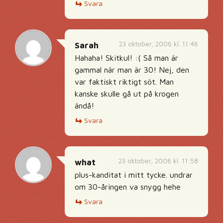
Svara
23 oktober, 2006 kl. 11:46
Sarah
Hahaha! Skitkul! :( Så man är
gammal när man är 30! Nej, den
var faktiskt riktigt söt. Man
kanske skulle gå ut på krogen
ändå!
Svara
23 oktober, 2006 kl. 11:58
what
plus-kanditat i mitt tycke. undrar
om 30-åringen va snygg hehe
Svara