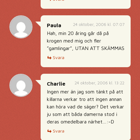
24 oktober, 2006 kl. 07:07
Paula
Hah, min 20 åring går då på
krogen med mig och fler
”gamlingar”, UTAN ATT SKÄMMAS
Svara
24 oktober, 2006 kl. 13:22
Charlie
Ingen mer än jag som tänkt på att
killarna verkar tro att ingen annan
kan höra vad de säger? Det verkar
ju som att båda damerna stod i
deras omedelbara närhet…:-D
Svara