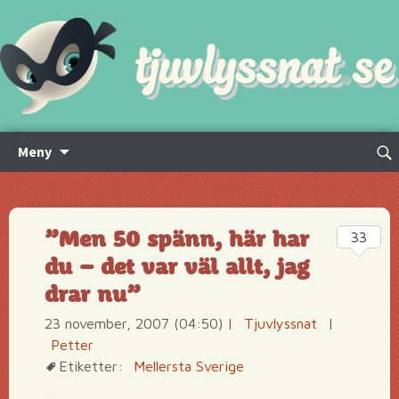
Hoppa
Sök
Meny
till
efte
innehåll
”Men 50 spänn, här har
33
du – det var väl allt, jag
drar nu”
23 november, 2007 (04:50)
|
Tjuvlyssnat
|
Petter
Etiketter:
Mellersta Sverige