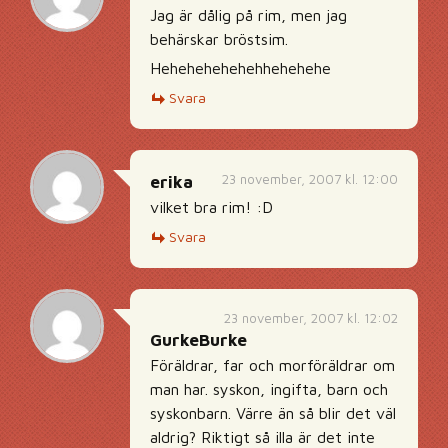
Jag är dålig på rim, men jag
behärskar bröstsim.
Hehehehehehehhehehehe
Svara
23 november, 2007 kl. 12:00
erika
vilket bra rim! :D
Svara
23 november, 2007 kl. 12:02
GurkeBurke
Föräldrar, far och morföräldrar om
man har. syskon, ingifta, barn och
syskonbarn. Värre än så blir det väl
aldrig? Riktigt så illa är det inte