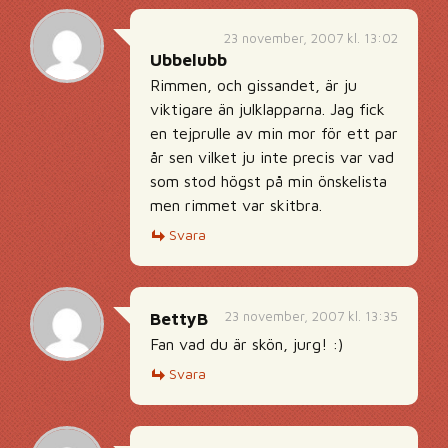
23 november, 2007 kl. 13:02
Ubbelubb
Rimmen, och gissandet, är ju
viktigare än julklapparna. Jag fick
en tejprulle av min mor för ett par
år sen vilket ju inte precis var vad
som stod högst på min önskelista
men rimmet var skitbra.
Svara
23 november, 2007 kl. 13:35
BettyB
Fan vad du är skön, jurg! :)
Svara