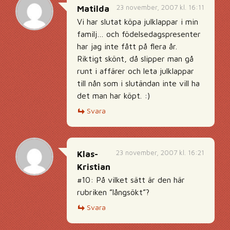
23 november, 2007 kl. 16:11
Matilda
Vi har slutat köpa julklappar i min
familj… och födelsedagspresenter
har jag inte fått på flera år.
Riktigt skönt, då slipper man gå
runt i affärer och leta julklappar
till nån som i slutändan inte vill ha
det man har köpt. :)
Svara
23 november, 2007 kl. 16:21
Klas-
Kristian
#10: På vilket sätt är den här
rubriken ”långsökt”?
Svara