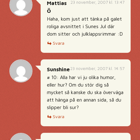
23 november, 2007 kl. 13:47
Mattias
Ö
Haha, kom just att tänka på galet
roliga avsnittet i Sunes Jul där
dom sitter och julklappsrimmar :D
Svara
23 november, 2007 kl. 14:57
Sunshine
# 10: Alla har vi ju olika humor,
eller hur? Om du stör dig så
mycket så kanske du ska överväga
att hänga på en annan sida, så du
slipper bli sur?
Svara