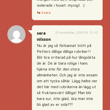
isolerade i huset. mysigt. :)
Svara
23 november, 2007 kl. 12:10
sara
nilsson
Nu är jag så förbannat trött på
Petters dåliga dåliga rubriker!!
Blir bra irriterad på hur långsökta
de är. De är bara roliga i hans
hjärna inte för den stora
allmänheten. Och jag är inte ensam
om att tycka såhär. Lägg hellre ner
det här med rubrikerna än lägg ut
så fruktansvärt dåliga! Man blir
bara sur, inte glad, ska man inte
bli glad av er sida???