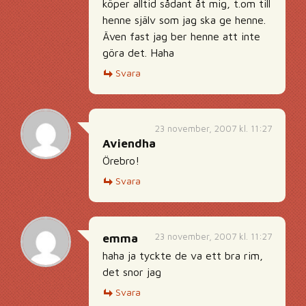
köper alltid sådant åt mig, t.om till
henne själv som jag ska ge henne.
Även fast jag ber henne att inte
göra det. Haha
Svara
23 november, 2007 kl. 11:27
Aviendha
Örebro!
Svara
23 november, 2007 kl. 11:27
emma
haha ja tyckte de va ett bra rim,
det snor jag
Svara