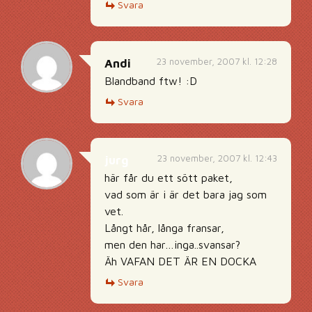
Svara
23 november, 2007 kl. 12:28
Andi
Blandband ftw! :D
Svara
23 november, 2007 kl. 12:43
jurg
här får du ett sött paket,
vad som är i är det bara jag som
vet.
Långt hår, långa fransar,
men den har…inga..svansar?
Äh VAFAN DET ÄR EN DOCKA
Svara