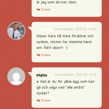
är jag som skriver dom.
Svara
23 november, 2007 kl. 15:40
Zachary
Köper bara till mina föräldrar och
syskon, resten tar mamma hand
om. Rätt skönt! :)
Svara
23 november, 2007 kl. 15:42
Malin
# Vad är du för jäkla ägg som kan
gå och säga vad ”alla andra”
tycker?
Svara