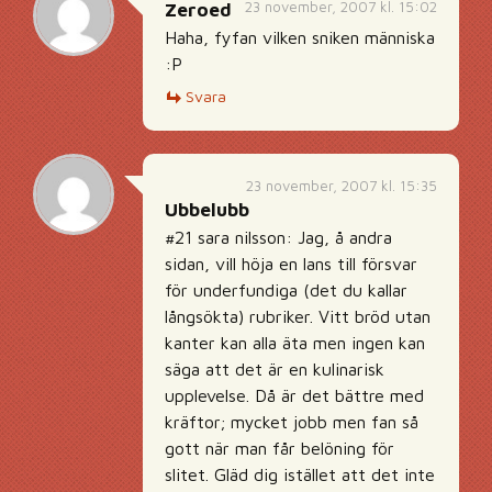
23 november, 2007 kl. 15:02
Zeroed
Haha, fyfan vilken sniken människa
:P
Svara
23 november, 2007 kl. 15:35
Ubbelubb
#21 sara nilsson: Jag, å andra
sidan, vill höja en lans till försvar
för underfundiga (det du kallar
långsökta) rubriker. Vitt bröd utan
kanter kan alla äta men ingen kan
säga att det är en kulinarisk
upplevelse. Då är det bättre med
kräftor; mycket jobb men fan så
gott när man får belöning för
slitet. Gläd dig istället att det inte