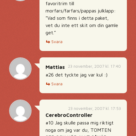
favoritrim till
morfars/farfars/pappas julklapp:
”Vad som finns i detta paket,
vet du inte ett skit om din gamle
get.”
Svara
23 november, 2007 kl. 17:40
Mattias
#26 det tyckte jag var kul :)
Svara
23 november, 2007 kl. 17:53
CerebroController
#10 Jag skulle passa mig riktigt
noga om jag var du, TOMTEN