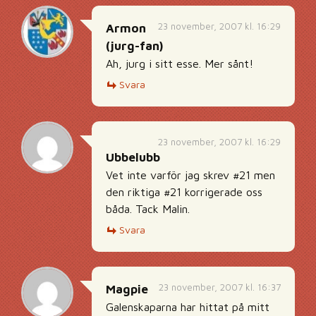
23 november, 2007 kl. 16:29
Armon
(jurg-fan)
Ah, jurg i sitt esse. Mer sånt!
Svara
23 november, 2007 kl. 16:29
Ubbelubb
Vet inte varför jag skrev #21 men
den riktiga #21 korrigerade oss
båda. Tack Malin.
Svara
23 november, 2007 kl. 16:37
Magpie
Galenskaparna har hittat på mitt