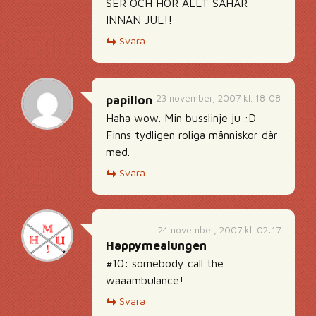
SER OCH HÖR ALLT SÅHÄR
INNAN JUL!!
Svara
23 november, 2007 kl. 18:08
papillon
Haha wow. Min busslinje ju :D
Finns tydligen roliga människor där
med.
Svara
24 november, 2007 kl. 02:17
Happymealungen
#10: somebody call the
waaambulance!
Svara