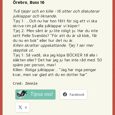
Örebro, Buss 16
Två tjejer och en kille ~16 sitter och diskuterar
julklappar och liknande.
Tjej 1: …Och nu har hon fått för sig att vi ska
skriva rim på alla julklappar vi köper!
Tjej 2: Men sånt är ju lite roligt ju. Har du inte
sett Pelle Svanslös? ”För att du är så klok, får
du nu en bok” eller hur det nu är.
Killen skrattar uppskattande. Tjej 1 ser mer
skeptisk ut.
Tjej 1: Så vadå, ska jag köpa BÖCKER till alla i
släkten eller? Det har jag ju fan inte råd med. 50
spänn per person, max!
Killen: Roliga julklappar… ”Jag har inga pengar
kvar, men var glad att du en dotter har”.
Cred: Zennie
Tipsa oss!
Facebook
X