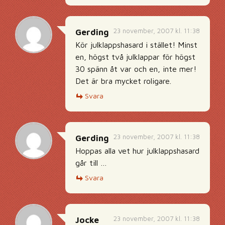
23 november, 2007 kl. 11:38
Gerding
Kör julklappshasard i stället! Minst
en, högst två julklappar för högst
30 spänn åt var och en, inte mer!
Det är bra mycket roligare.
Svara
23 november, 2007 kl. 11:38
Gerding
Hoppas alla vet hur julklappshasard
går till …
Svara
23 november, 2007 kl. 11:38
Jocke