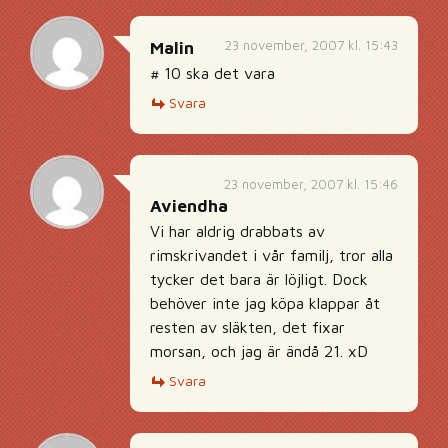
23 november, 2007 kl. 15:43
Malin
# 10 ska det vara
Svara
23 november, 2007 kl. 15:46
Aviendha
Vi har aldrig drabbats av
rimskrivandet i vår familj, tror alla
tycker det bara är löjligt. Dock
behöver inte jag köpa klappar åt
resten av släkten, det fixar
morsan, och jag är ändå 21. xD
Svara