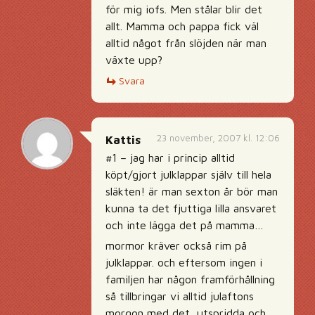
för mig iofs. Men stålar blir det
allt. Mamma och pappa fick väl
alltid något från slöjden när man
växte upp?
Svara
23 november, 2007 kl. 12:06
Kattis
#1 – jag har i princip alltid
köpt/gjort julklappar själv till hela
släkten! är man sexton år bör man
kunna ta det fjuttiga lilla ansvaret
och inte lägga det på mamma…
mormor kräver också rim på
julklappar. och eftersom ingen i
familjen har någon framförhållning
så tillbringar vi alltid julaftons
morgon med det, utspridda och