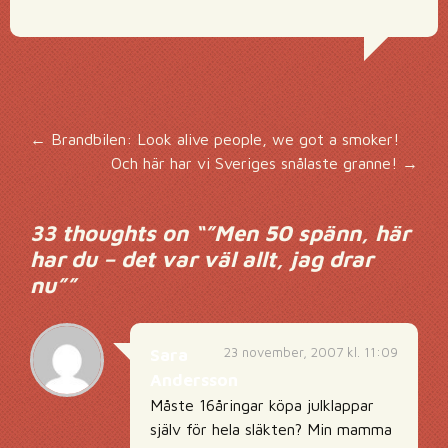
Inläggsnavigering
←
Brandbilen: Look alive people, we got a smoker!
Och här har vi Sveriges snålaste granne!
→
33 thoughts on “
”Men 50 spänn, här
har du – det var väl allt, jag drar
nu”
”
23 november, 2007 kl. 11:09
Sara
Andersson
Måste 16åringar köpa julklappar
själv för hela släkten? Min mamma