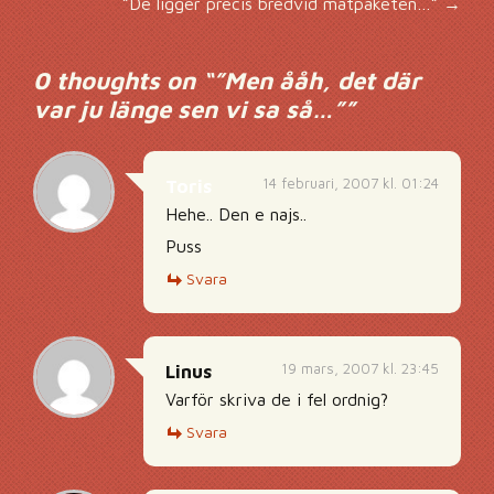
”De ligger precis bredvid matpaketen…”
→
0 thoughts on “
”Men ååh, det där
var ju länge sen vi sa så…”
”
14 februari, 2007 kl. 01:24
Toris
Hehe.. Den e najs..
Puss
Svara
19 mars, 2007 kl. 23:45
Linus
Varför skriva de i fel ordnig?
Svara