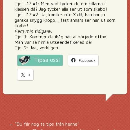
Tjej ~17 #1: Men vad tycker du om killarna i
klassen då? Jag tycker alla ser ut som skabb!
Tjej ~17 #2: Ja, kanske inte X då, han har ju
ganska snygg kropp… fast annars ser han ut som
skabb!
Fem min tidigare:
Tjej 1: Kommer du ihåg när vi började ettan.
Man var så himla utseendefixerad då!
Tjej 2: Jaa, verkligen!
Tipsa oss!
Facebook
X
Inläggsnavigering
←
”Du får nog ta tips från henne”