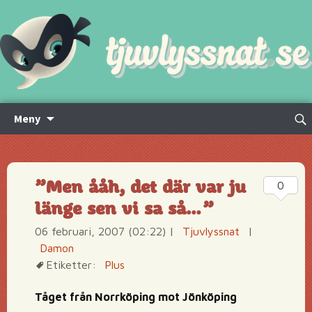
Hoppa
Sök
Meny
till
efte
innehåll
”Men ååh, det där var ju
0
länge sen vi sa så…”
06 februari, 2007 (02:22)
|
Tjuvlyssnat
|
Damon
Etiketter:
Plus
Tåget från Norrköping mot Jönköping