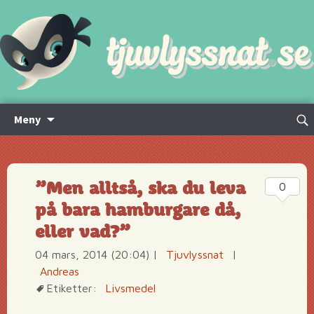
Hoppa
Sök
Meny
till
efte
innehåll
”Men alltså, ska du leva
0
på bara hamburgare då,
eller vad?”
04 mars, 2014 (20:04)
|
Tjuvlyssnat
|
Andreas
Etiketter:
Livsmedel