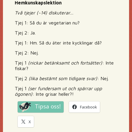
Hemkunskapslektion
Två tjejer (~14) diskuterar…
Tjej 1: Så du är vegetarian nu?
Tjej 2: Ja.
Tjej 1: Hm. Så du äter inte kycklingar då?
Tjej 2: Nej.
Tjej 1
(nickar betänksamt och fortsätter)
: Inte
fiskar?
Tjej 2
(lika bestämt som tidigare svar)
: Nej.
Tjej 1
(ser fundersam ut och spärrar upp
ögonen)
: Inte grisar heller?!
Tipsa oss!
Facebook
X