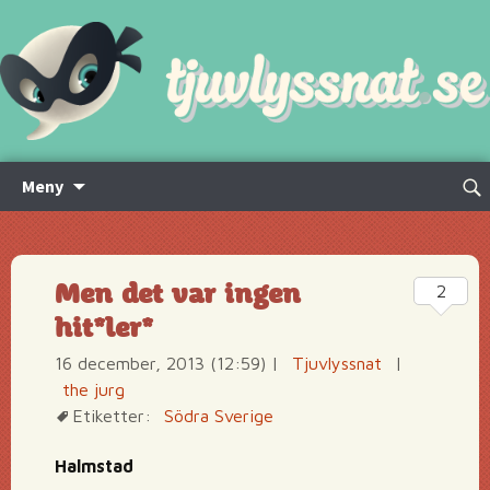
Hoppa
Sök
Meny
till
efte
innehåll
Men det var ingen
2
hit*ler*
16 december, 2013 (12:59)
|
Tjuvlyssnat
|
the jurg
Etiketter:
Södra Sverige
Halmstad