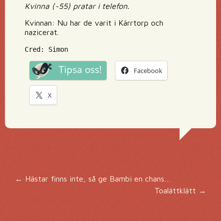
Kvinna (~55) pratar i telefon.
Kvinnan: Nu har de varit i Kärrtorp och
nazicerat.
Cred: Simon
Tipsa oss!
Facebook
X
Inläggsnavigering
←
Hästar finns inte, så ge Bambi en chans…
Toalättklätt
→