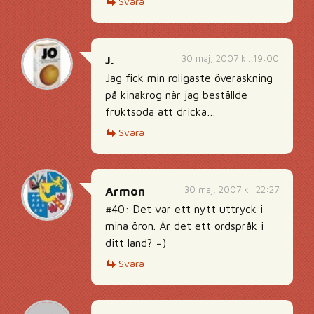
Svara
30 maj, 2007 kl. 19:00
J.
Jag fick min roligaste överaskning
på kinakrog när jag beställde
fruktsoda att dricka…
Svara
30 maj, 2007 kl. 22:27
Armon
#40: Det var ett nytt uttryck i
mina öron. Är det ett ordspråk i
ditt land? =)
Svara