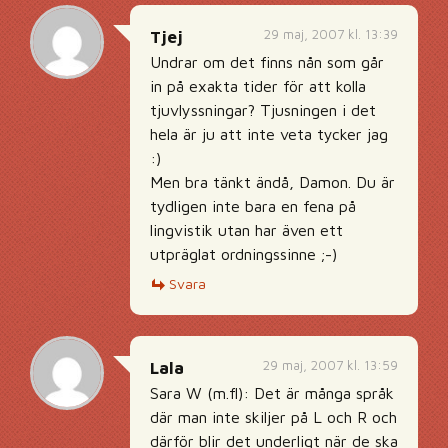
29 maj, 2007 kl. 13:39
Tjej
Undrar om det finns nån som går
in på exakta tider för att kolla
tjuvlyssningar? Tjusningen i det
hela är ju att inte veta tycker jag
:)
Men bra tänkt ändå, Damon. Du är
tydligen inte bara en fena på
lingvistik utan har även ett
utpräglat ordningssinne ;-)
Svara
29 maj, 2007 kl. 13:59
Lala
Sara W (m.fl): Det är många språk
där man inte skiljer på L och R och
därför blir det underligt när de ska