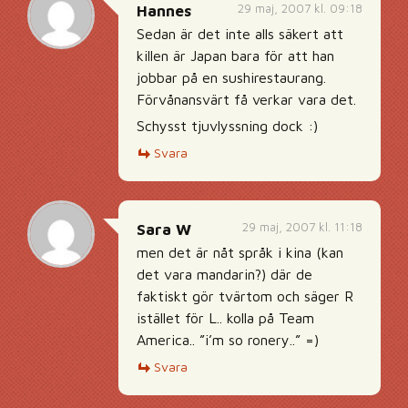
29 maj, 2007 kl. 09:18
Hannes
Sedan är det inte alls säkert att
killen är Japan bara för att han
jobbar på en sushirestaurang.
Förvånansvärt få verkar vara det.
Schysst tjuvlyssning dock :)
Svara
29 maj, 2007 kl. 11:18
Sara W
men det är nåt språk i kina (kan
det vara mandarin?) där de
faktiskt gör tvärtom och säger R
istället för L.. kolla på Team
America.. ”i’m so ronery..” =)
Svara