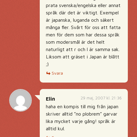
prata svenska/engelska eller annat
språk där det är viktigt. Exempel
är japanska, luganda och säkert
många fler. Svårt för oss att fatta
men för dem som har dessa språk
som modersmål är det helt
naturligt att r och l är samma sak.
Liksom att gräset i Japan är blått
;)
Svara
29 maj, 2007 kl. 21:36
Elin
haha en kompis till mig från japan
skriver alltid ”no plobrem” garvar
lika mycket varje gång! språk är
alltid kul.