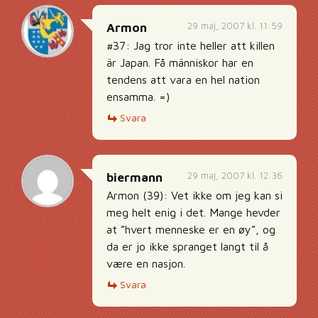
29 maj, 2007 kl. 11:59
Armon
#37: Jag tror inte heller att killen
är Japan. Få människor har en
tendens att vara en hel nation
ensamma. =)
Svara
29 maj, 2007 kl. 12:36
biermann
Armon (39): Vet ikke om jeg kan si
meg helt enig i det. Mange hevder
at ”hvert menneske er en øy”, og
da er jo ikke spranget langt til å
være en nasjon.
Svara