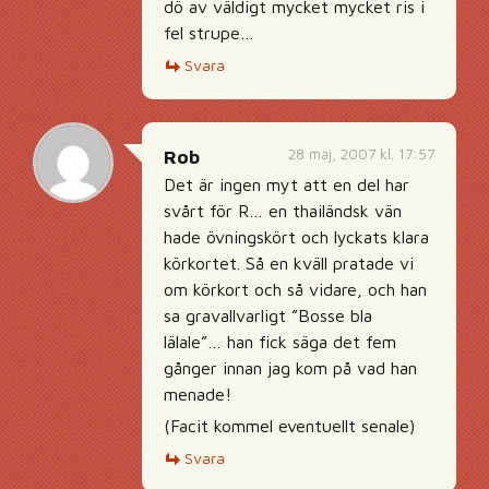
dö av väldigt mycket mycket ris i
fel strupe…
Svara
28 maj, 2007 kl. 17:57
Rob
Det är ingen myt att en del har
svårt för R… en thailändsk vän
hade övningskört och lyckats klara
körkortet. Så en kväll pratade vi
om körkort och så vidare, och han
sa gravallvarligt ”Bosse bla
lälale”… han fick säga det fem
gånger innan jag kom på vad han
menade!
(Facit kommel eventuellt senale)
Svara