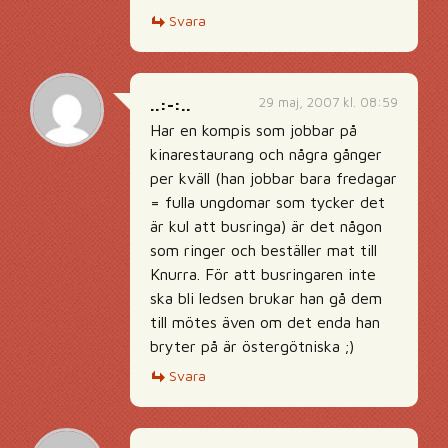
Svara
29 maj, 2007 kl. 08:59
..:-:..
Har en kompis som jobbar på
kinarestaurang och några gånger
per kväll (han jobbar bara fredagar
= fulla ungdomar som tycker det
är kul att busringa) är det någon
som ringer och beställer mat till
Knurra. För att busringaren inte
ska bli ledsen brukar han gå dem
till mötes även om det enda han
bryter på är östergötniska ;)
Svara