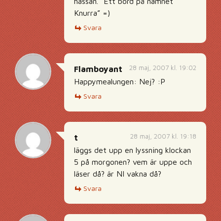
hassan. ”Ett bord på namnet
Knurra” =)
Svara
28 maj, 2007 kl. 19:02
Flamboyant
Happymealungen: Nej? :P
Svara
28 maj, 2007 kl. 19:18
t
läggs det upp en lyssning klockan
5 på morgonen? vem är uppe och
läser då? är NI vakna då?
Svara