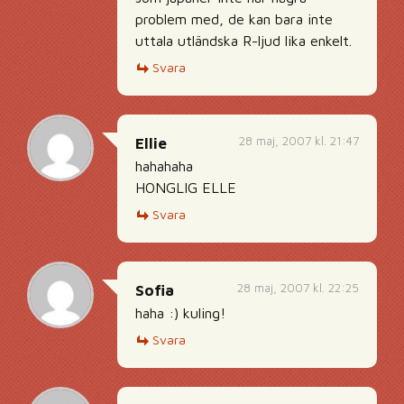
problem med, de kan bara inte
uttala utländska R-ljud lika enkelt.
Svara
28 maj, 2007 kl. 21:47
Ellie
hahahaha
HONGLIG ELLE
Svara
28 maj, 2007 kl. 22:25
Sofia
haha :) kuling!
Svara