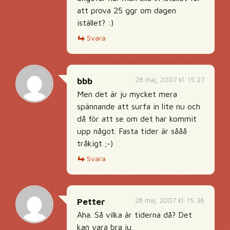
att prova 25 ggr om dagen
istället? :)
Svara
28 maj, 2007 kl. 15:27
bbb
Men det är ju mycket mera
spännande att surfa in lite nu och
då för att se om det har kommit
upp något. Fasta tider är sååå
tråkigt ;-)
Svara
28 maj, 2007 kl. 15:36
Petter
Aha. Så vilka är tiderna då? Det
kan vara bra ju.