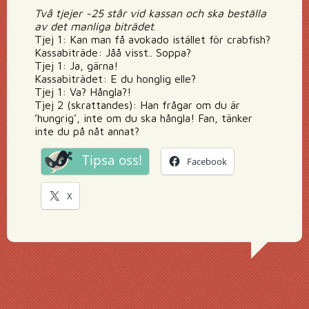
Två tjejer ~25 står vid kassan och ska beställa
av det manliga biträdet
.
Tjej 1: Kan man få avokado istället för crabfish?
Kassabiträde: Jåå visst.. Soppa?
Tjej 1: Ja, gärna!
Kassabiträdet: E du honglig elle?
Tjej 1: Va? Hångla?!
Tjej 2 (skrattandes): Han frågar om du är
’hungrig’, inte om du ska hångla! Fan, tänker
inte du på nåt annat?
Tipsa oss!
Facebook
X