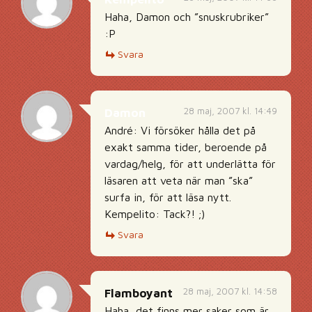
Haha, Damon och ”snuskrubriker”
:P
Svara
28 maj, 2007 kl. 14:49
Damon
André: Vi försöker hålla det på
exakt samma tider, beroende på
vardag/helg, för att underlätta för
läsaren att veta när man ”ska”
surfa in, för att läsa nytt.
Kempelito: Tack?! ;)
Svara
28 maj, 2007 kl. 14:58
Flamboyant
Haha, det finns mer saker som är