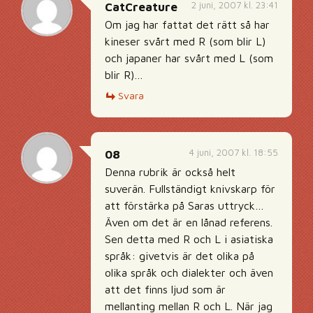
2 juni, 2007 kl. 23:41
CatCreature
Om jag har fattat det rätt så har
kineser svårt med R (som blir L)
och japaner har svårt med L (som
blir R)…
Svara
4 juni, 2007 kl. 18:55
08
Denna rubrik är också helt
suverän. Fullständigt knivskarp för
att förstärka på Saras uttryck…
Även om det är en lånad referens.
Sen detta med R och L i asiatiska
språk: givetvis är det olika på
olika språk och dialekter och även
att det finns ljud som är
mellanting mellan R och L. När jag