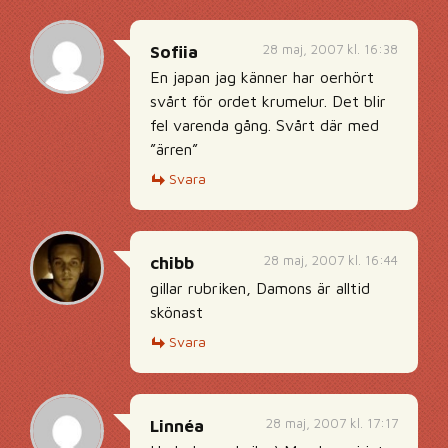
28 maj, 2007 kl. 16:38
Sofiia
En japan jag känner har oerhört
svårt för ordet krumelur. Det blir
fel varenda gång. Svårt där med
”ärren”
Svara
28 maj, 2007 kl. 16:44
chibb
gillar rubriken, Damons är alltid
skönast
Svara
28 maj, 2007 kl. 17:17
Linnéa