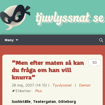
Hoppa
Sök
Meny
till
efte
innehåll
”Men efter maten så kan
50
du fråga om han vill
knurra”
28 maj, 2007 (14:15)
|
Tjuvlyssnat
|
Damon
Etiketter:
Plus
Sushiställe, Teatergatan, Göteborg