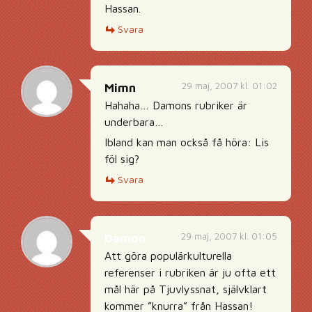
Hassan.
Svara
29 maj, 2007 kl. 01:02
Mimn
Hahaha… Damons rubriker är
underbara…
Ibland kan man också få höra: Lis
föl sig?
Svara
29 maj, 2007 kl. 01:05
Damon
Att göra populärkulturella
referenser i rubriken är ju ofta ett
mål här på Tjuvlyssnat, självklart
kommer ”knurra” från Hassan!