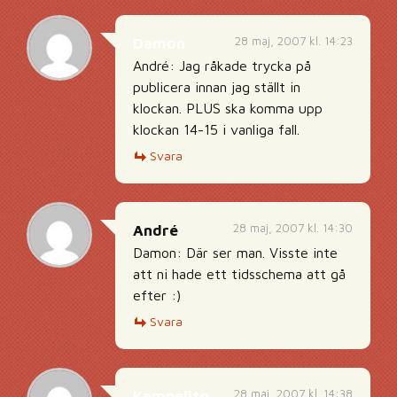
28 maj, 2007 kl. 14:23
Damon
André: Jag råkade trycka på
publicera innan jag ställt in
klockan. PLUS ska komma upp
klockan 14-15 i vanliga fall.
Svara
28 maj, 2007 kl. 14:30
André
Damon: Där ser man. Visste inte
att ni hade ett tidsschema att gå
efter :)
Svara
28 maj, 2007 kl. 14:38
Kempelito