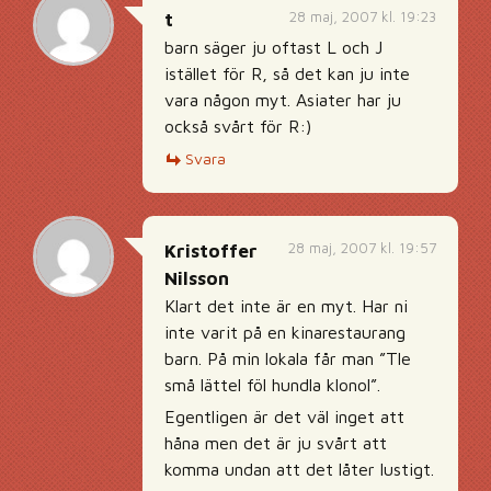
28 maj, 2007 kl. 19:23
t
barn säger ju oftast L och J
istället för R, så det kan ju inte
vara någon myt. Asiater har ju
också svårt för R:)
Svara
28 maj, 2007 kl. 19:57
Kristoffer
Nilsson
Klart det inte är en myt. Har ni
inte varit på en kinarestaurang
barn. På min lokala får man ”Tle
små lättel föl hundla klonol”.
Egentligen är det väl inget att
håna men det är ju svårt att
komma undan att det låter lustigt.