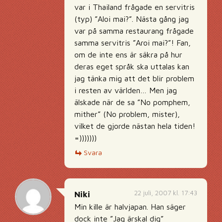
var i Thailand frågade en servitris
(typ) ”Aloi mai?”. Nästa gång jag
var på samma restaurang frågade
samma servitris ”Aroi mai?”! Fan,
om de inte ens är säkra på hur
deras eget språk ska uttalas kan
jag tänka mig att det blir problem
i resten av världen… Men jag
älskade när de sa ”No pomphem,
mither” (No problem, mister),
vilket de gjorde nästan hela tiden!
=)))))))
Svara
22 juli, 2007 kl. 17:43
Niki
Min kille är halvjapan. Han säger
dock inte ”Jag ärskal dig”