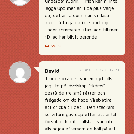
Underbar rubrik :) Men kan ni inte
lägga upp mer än 1 på plus varje
da, det är ju dom man vill läsa
mer! så ta gärna inte bort ngn
under sommaren utan lägg till mer
:D jag har blivit beronde!
Svara
28 maj, 2007 kl. 17:23
David
Trodde oxå det var en myt tills
jag lite på jävelskap *skäms*
beställde tre små rätter och
frågade om de hade Virablåtira
att dricka till det… Den stackars
servitörn gav upp efter ett antal
försök och mitt sällskap var inte
alls nöjda eftersom de höll på att