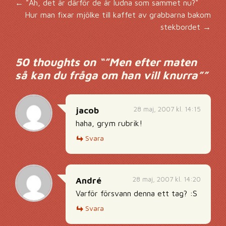
Inläggsnavigering
←
"Ah, det är därför de är ludna som sammet nu?"
Hur man fixar mjölke till kaffet av grabbarna bakom
stekbordet
→
50 thoughts on “
”Men efter maten
så kan du fråga om han vill knurra”
”
28 maj, 2007 kl. 14:15
jacob
haha, grym rubrik!
Svara
28 maj, 2007 kl. 14:20
André
Varför försvann denna ett tag? :S
Svara