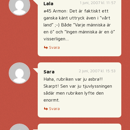
1 juni, 2007 kl. 11:57
Lala
#45 Armon: Det är faktiskt ett
ganska känt uttryck även i ”vårt
land” ;-) Både ”Varje människa är
en ö” och ”Ingen människa är en ö”
visserligen…
Svara
2 juni, 2007 kl. 15:53
Sara
Haha, rubriken var ju asbra!!
Skarpt! Sen var ju tjuvlyssningen
sådär men rubriken lyfte den
enormt.
Svara