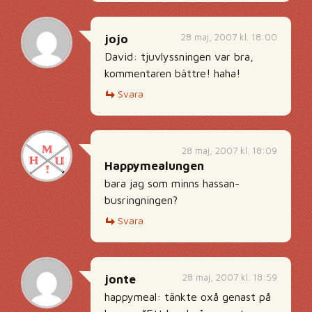
28 maj, 2007 kl. 18:00
jojo
David: tjuvlyssningen var bra,
kommentaren bättre! haha!
Svara
28 maj, 2007 kl. 18:09
Happymealungen
bara jag som minns hassan-
busringningen?
Svara
28 maj, 2007 kl. 18:59
jonte
happymeal: tänkte oxå genast på