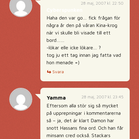
28 maj, 2007 kl. 22:50
Cyberspunken
Haha den var go… fick frågan för
några år den på våran Kina-krog
när vi skulle bli visade till ett
bord……
-lökar elle icke lökare… ?
tog ju ett tag innan jag fatta vad
hon menade =)
Svara
28 maj, 2007 kl. 23:45
Yamma
Eftersom alla stör sig så mycket
på upprepningar i kommentarerna
så – ja, det är klart Damon har
snott Hassans fina ord. Och han får
minsann cred också. Stackars