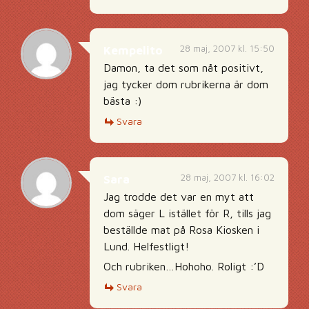
28 maj, 2007 kl. 15:50
Kempelito
Damon, ta det som nåt positivt,
jag tycker dom rubrikerna är dom
bästa :)
Svara
28 maj, 2007 kl. 16:02
Sara
Jag trodde det var en myt att
dom säger L istället för R, tills jag
beställde mat på Rosa Kiosken i
Lund. Helfestligt!
Och rubriken…Hohoho. Roligt :’D
Svara