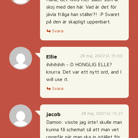
skoj med den här. Vad är det för
jävla fråga han ställer?! :P Svaret
på den är skapligt uppenbart.
Svara
28 maj, 2007 kl. 15:00
Ellie
ihihihihih -:D HONGLIG ELLE?
knurra. Det var ett nytt ord, and I
will use it.
Svara
28 maj, 2007 kl. 15:27
jacob
Damon: visste jag inte! skulle man
kunna få schemat så att man vet
ungefär när man ska in istället för