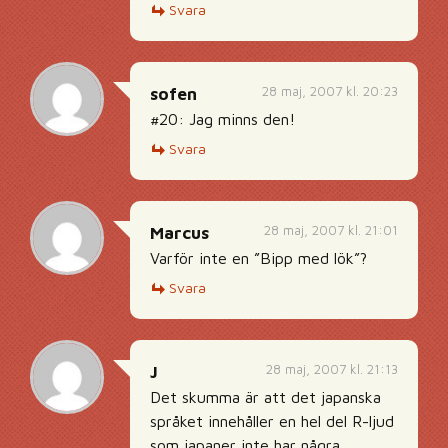
Svara
28 maj, 2007 kl. 20:23
sofen
#20: Jag minns den!
Svara
28 maj, 2007 kl. 21:01
Marcus
Varför inte en ”Bipp med lök”?
Svara
28 maj, 2007 kl. 21:13
J
Det skumma är att det japanska
språket innehåller en hel del R-ljud
som japaner inte har några