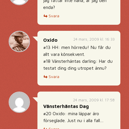
jag fattar inte haha, är jag den
enda?
Svara
24 mars, 2009 kl. 16:33
Oxido
#13 HH: men hörredu! Nu får du
allt vara kônsekvent.
#18 Vänsterhäntas darling: Har du
testat ding ding utropet ännu?
Svara
24 mars, 2009 kl. 17:58
Vänsterhäntas Dag
#20 Oxido: mina läppar äro
förseglade. Just nu i alla fall…
Svara