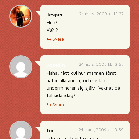
24 mars, 2009 kl. 13:32
Jesper
Huh?
Va?!?
Svara
24 mars, 2009 kl. 13:57
Josefin
Haha, rätt kul hur mannen först
hatar alla andra, och sedan
underminerar sig själv! Vaknat på
fel sida idag?
Svara
24 mars, 2009 kl. 13:59
fin
Intressant twist på den