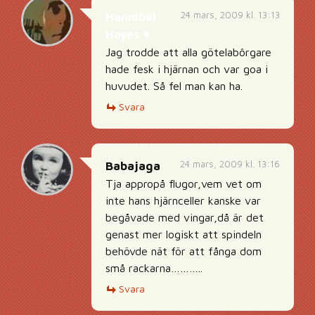
24 mars, 2009 kl. 13:13
Hannibal
Hayes ♥
Jag trodde att alla götelabôrgare
hade fesk i hjärnan och var goa i
huvudet. Så fel man kan ha.
Svara
24 mars, 2009 kl. 13:16
Babajaga
Tja appropå flugor,vem vet om
inte hans hjärnceller kanske var
begåvade med vingar,då är det
genast mer logiskt att spindeln
behövde nät för att fånga dom
små rackarna………..
Svara