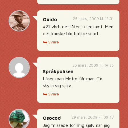
25 mars, 2009 kl. 13:31
Oxido
#21 vhd: det låter ju ledsamt. Men
det kanske blir bättre snart.
Svara
25 mars, 2009 kl. 14:36
Språkpolisen
Läser man Metro får man f*n
skylla sig själv.
Svara
29 mars, 2009 kl. 09:18
Osocod
Jag fnissade för mig själv när jag