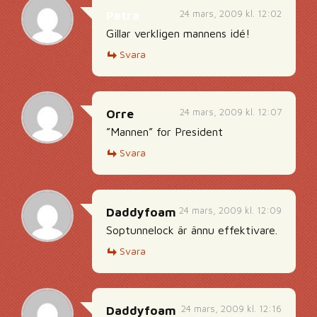
24 mars, 2009 kl. 12:02
Petra
Gillar verkligen mannens idé!
Svara
24 mars, 2009 kl. 12:07
Orre
”Mannen” for President
Svara
24 mars, 2009 kl. 12:09
Daddyfoam
Soptunnelock är ännu effektivare.
Svara
24 mars, 2009 kl. 12:16
Daddyfoam