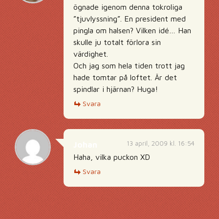
ögnade igenom denna tokroliga
”tjuvlyssning”. En president med
pingla om halsen? Vilken idé… Han
skulle ju totalt förlora sin
värdighet.
Och jag som hela tiden trott jag
hade tomtar på loftet. Är det
spindlar i hjärnan? Huga!
Svara
13 april, 2009 kl. 16:54
Johan
Haha, vilka puckon XD
Svara