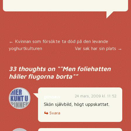
Inläggsnavigering
←
Kvinnan som försökte ta död på den levande
yoghurtkulturen
Var sak har sin plats
→
33 thoughts on “
"Men foliehatten
håller flugorna borta"
”
24 mars, 2009 kl. 11:52
pinnen
Skön självbild, högt uppskattat.
Svara