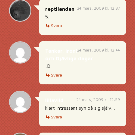
24 mars, 2009 kl. 12:37
reptilanden
5.
Svara
24 mars, 2009 kl. 12:44
Tankar, Ironi
och Djävliga dagar
:D
Svara
24 mars, 2009 kl. 12:59
lillavild
klart intressant syn på sig själv…
Svara