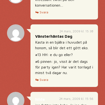
konversationen…
Svara
24 mars, 2009 kl. 15:38
Vänsterhäntas Dag
Kasta in en bjällra i huvudet på
honom, så blir det ett gôtt eko.
#13 HH: e du go eller?
#6 pinnen: jo, visst är det dags
för party igen? Har varit torrlagd i
minst två dagar nu.
Svara
24 mars, 2009 kl. 15:56
hilda