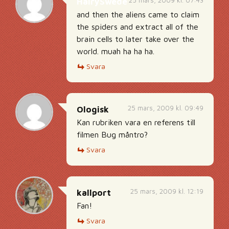
25 mars, 2009 kl. 07:43
HairySwede
and then the aliens came to claim
the spiders and extract all of the
brain cells to later take over the
world. muah ha ha ha.
Svara
25 mars, 2009 kl. 09:49
Ologisk
Kan rubriken vara en referens till
filmen Bug måntro?
Svara
25 mars, 2009 kl. 12:19
kallport
Fan!
Svara