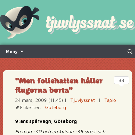
Hoppa
Sök
Meny
till
efte
innehåll
"Men foliehatten håller
33
flugorna borta"
24 mars, 2009 (11:45)
|
Tjuvlyssnat
|
Tapio
Etiketter:
Göteborg
9:ans spårvagn, Göteborg
En man ~40 och en kvinna ~45 sitter och