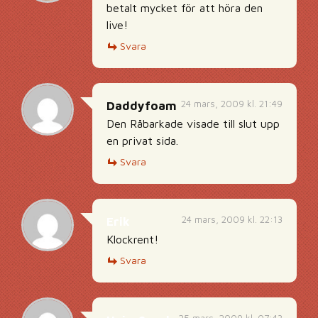
betalt mycket för att höra den
live!
Svara
24 mars, 2009 kl. 21:49
Daddyfoam
Den Råbarkade visade till slut upp
en privat sida.
Svara
24 mars, 2009 kl. 22:13
Erik
Klockrent!
Svara