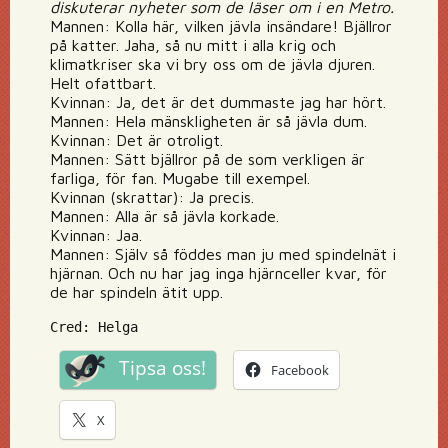
diskuterar nyheter som de läser om i en Metro.
Mannen: Kolla här, vilken jävla insändare! Bjällror
på katter. Jaha, så nu mitt i alla krig och
klimatkriser ska vi bry oss om de jävla djuren.
Helt ofattbart.
Kvinnan: Ja, det är det dummaste jag har hört.
Mannen: Hela mänskligheten är så jävla dum.
Kvinnan: Det är otroligt.
Mannen: Sätt bjällror på de som verkligen är
farliga, för fan. Mugabe till exempel.
Kvinnan (skrattar): Ja precis.
Mannen: Alla är så jävla korkade.
Kvinnan: Jaa.
Mannen: Själv så föddes man ju med spindelnät i
hjärnan. Och nu har jag inga hjärnceller kvar, för
de har spindeln ätit upp.
Cred: Helga
Tipsa oss!
Facebook
X