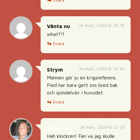
24 mars, 2009 kl. 20:32
Vänta nu
what?!?
Svara
24 mars, 2009 kl. 20:43
Strym
Mannen gör ju en krigsreferens.
Fred har bara gett oss bred bak
och spindelväv i huvudet.
Svara
24 mars, 2009 kl. 21:33
Sebastian
Hah klockren! Fan va jag skulle