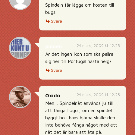
Spindeln får lägga om kosten till
bugs.
Svara
24 mars, 2009 kl. 12:25
pinnen
Är det ingen ikon som ska pallra
sig ner till Portugal nästa helg?
Svara
24 mars, 2009 kl. 12:25
Oxido
Men… Spindelnät används ju till
att fånga flugor, om en spindel
byggt bo i hans hjärna skulle den
inte behöva fånga något med ett
nät det är bara att äta på.