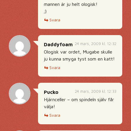
mannen är ju helt ologisk!
;)
Svara
24 mars, 2009 kl. 12:32
Daddyfoam
Ologisk var ordet, Mugabe skulle
ju kunna smyga tyst som en katt!
Svara
24 mars, 2009 kl. 12:33
Pucko
Hjärnceller – om spindeln själv får
välja!
Svara