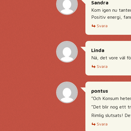
Sandra
Kom igen nu tante
Positiv energi, fan
Svara
Linda
Nä, det vore väl fö
Svara
pontus
”Och Konsum heter
”Det blir nog ett t
Rimlig slutsats! Det
Svara