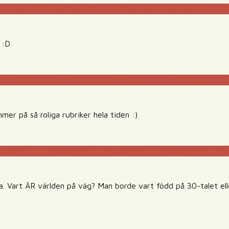
 :D
mmer på så roliga rubriker hela tiden :)
a. Vart ÄR världen på väg? Man borde vart född på 30-talet ell