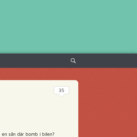
Sök
efter:
35
 en sån där bomb i bilen?