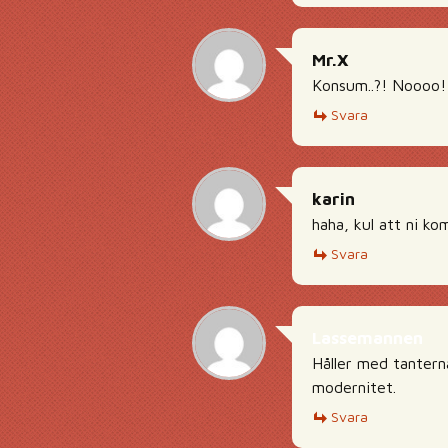
Mr.X
Konsum..?! Noooo!
Svara
karin
haha, kul att ni ko
Svara
Lassemannen
Håller med tantern
modernitet.
Svara