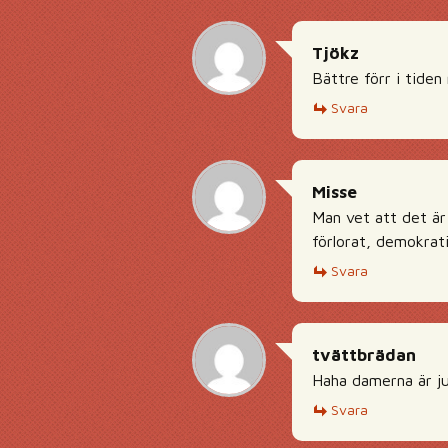
Tjökz
Bättre förr i tiden
Svara
Misse
Man vet att det är 
förlorat, demokrat
Svara
tvättbrädan
Haha damerna är ju
Svara