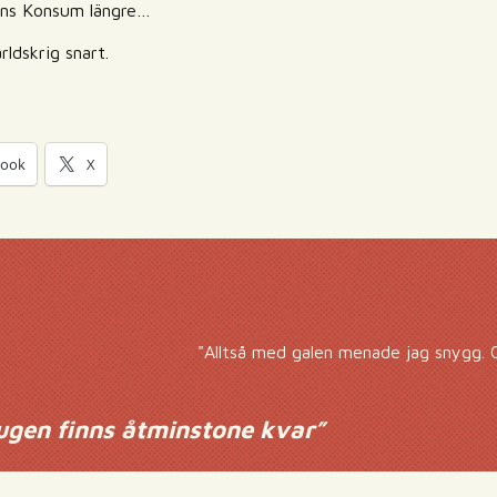
ens Konsum längre…
rldskrig snart.
book
X
"Alltså med galen menade jag snygg.
gen finns åtminstone kvar
”