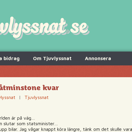
a bidrag
Om Tjuvlyssnat
Annonsera
åtminstone kvar
lyssnat
|
Tjuvlyssnat
rlden är på väg…
n slutar som statsminister…
pp bilar. Jag vågar knappt köra längre, tänk om det skulle vara