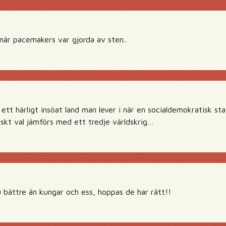
 när pacemakers var gjorda av sten..
ett härligt insöat land man lever i när en socialdemokratisk st
iskt val jämförs med ett tredje världskrig…
 bättre än kungar och ess, hoppas de har rätt!!