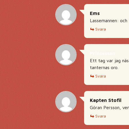
Ems
Lassemannen: och v
Svara
Prinsessan
Ett tag var jag nä
tanternas oro.
Svara
Kapten Stofil
Göran Persson, vem
Svara