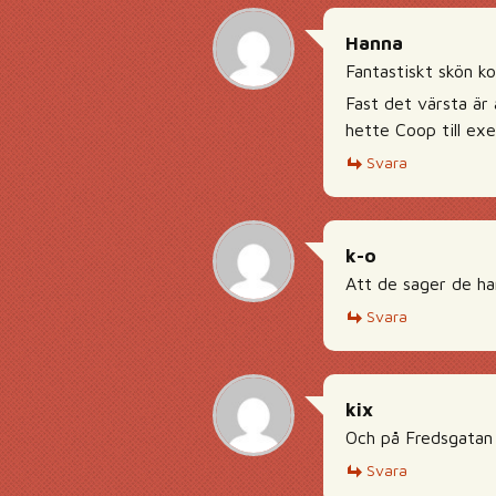
Hanna
Fantastiskt skön k
Fast det värsta är 
hette Coop till ex
Svara
k-o
Att de sager de ha
Svara
kix
Och på Fredsgatan
Svara