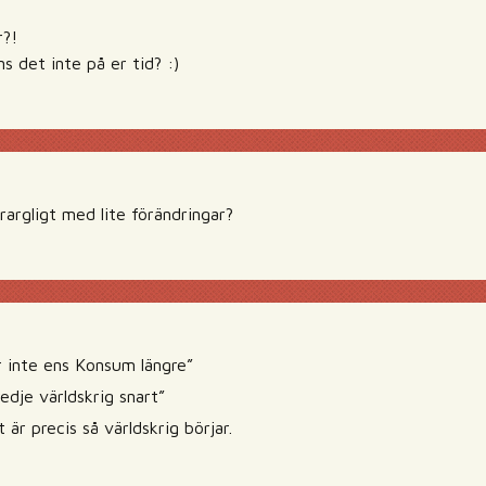
r?!
ns det inte på er tid? :)
rargligt med lite förändringar?
 inte ens Konsum längre”
redje världskrig snart”
 är precis så världskrig börjar.