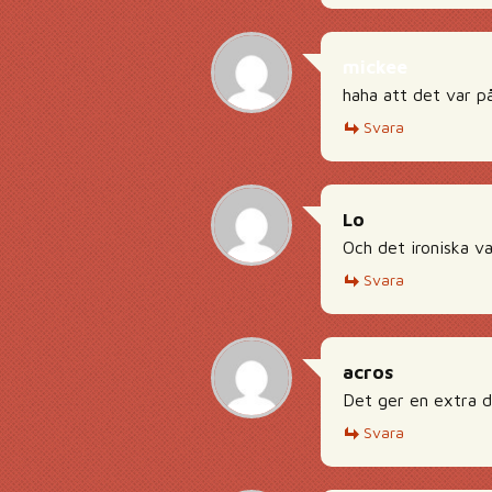
mickee
haha att det var p
Svara
Lo
Och det ironiska v
Svara
acros
Det ger en extra d
Svara