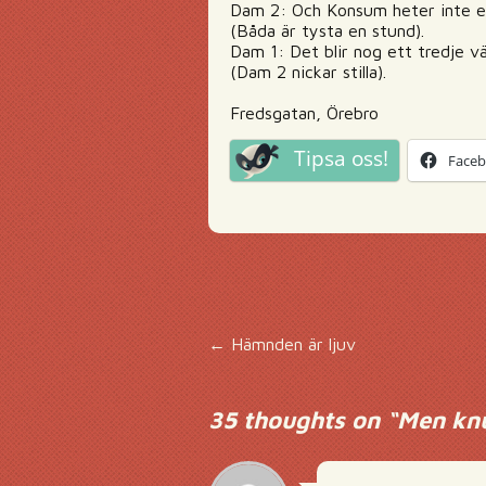
Dam 2: Och Konsum heter inte 
(Båda är tysta en stund).
Dam 1: Det blir nog ett tredje vä
(Dam 2 nickar stilla).
Fredsgatan, Örebro
Tipsa oss!
Face
Inläggsnavigering
←
Hämnden är ljuv
35 thoughts on “
Men knu