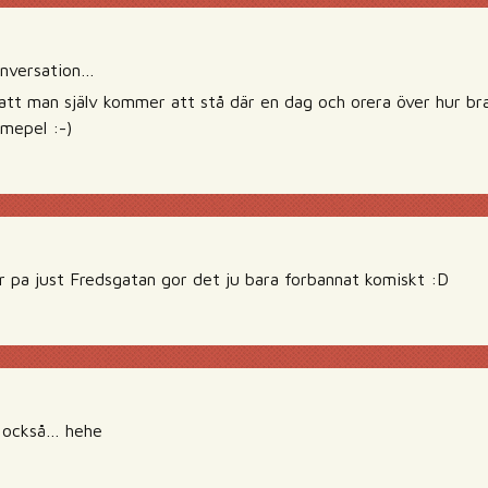
onversation…
att man själv kommer att stå där en dag och orera över hur bra 
emepel :-)
r pa just Fredsgatan gor det ju bara forbannat komiskt :D
 också… hehe