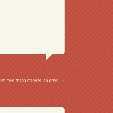
 Och med drägg menade jag prins"
→