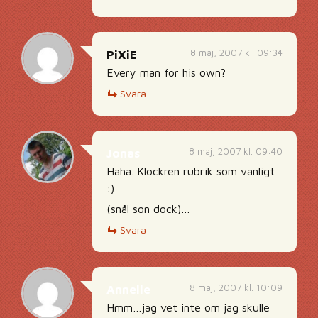
8 maj, 2007 kl. 09:34
PiXiE
Every man for his own?
Svara
8 maj, 2007 kl. 09:40
Jonas
Haha. Klockren rubrik som vanligt
:)
(snål son dock)…
Svara
8 maj, 2007 kl. 10:09
Annelie
Hmm…jag vet inte om jag skulle