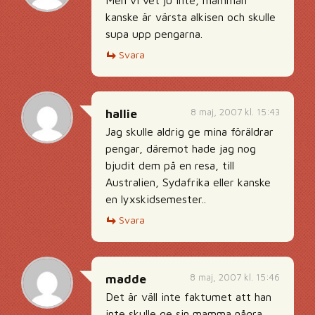
Men vi vet ju inte, mamman
kanske är värsta alkisen och skulle
supa upp pengarna.
Svara
8 maj, 2007 kl. 15:43
hallie
Jag skulle aldrig ge mina föräldrar
pengar, däremot hade jag nog
bjudit dem på en resa, till
Australien, Sydafrika eller kanske
en lyxskidsemester..
Svara
8 maj, 2007 kl. 15:46
madde
Det är väll inte faktumet att han
inte skulle ge sin mamma några