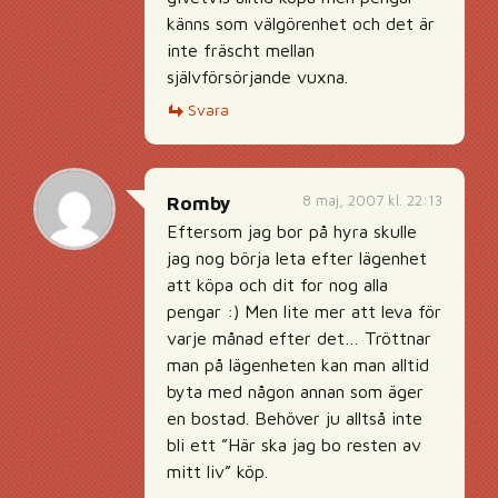
känns som välgörenhet och det är
inte fräscht mellan
självförsörjande vuxna.
Svara
8 maj, 2007 kl. 22:13
Romby
Eftersom jag bor på hyra skulle
jag nog börja leta efter lägenhet
att köpa och dit for nog alla
pengar :) Men lite mer att leva för
varje månad efter det… Tröttnar
man på lägenheten kan man alltid
byta med någon annan som äger
en bostad. Behöver ju alltså inte
bli ett ”Här ska jag bo resten av
mitt liv” köp.