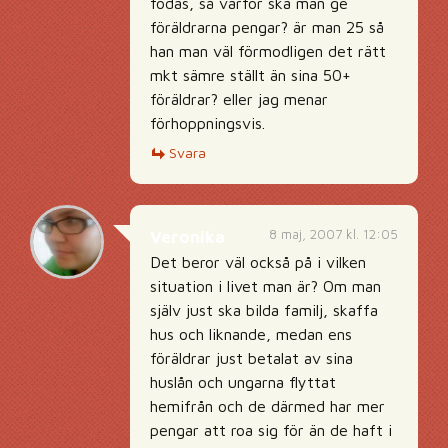
födas, så varför ska man ge
föräldrarna pengar? är man 25 så
han man väl förmodligen det rätt
mkt sämre ställt än sina 50+
föräldrar? eller jag menar
förhoppningsvis.
Svara
8 maj, 2007 kl. 12:05
Veronika
Det beror väl också på i vilken
situation i livet man är? Om man
själv just ska bilda familj, skaffa
hus och liknande, medan ens
föräldrar just betalat av sina
huslån och ungarna flyttat
hemifrån och de därmed har mer
pengar att roa sig för än de haft i