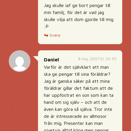
Jag skulle iaf ge bort pengar till
min familj, för det är vad jag
skulle vilja att dom gjorde till mig
:P
Svara
8 maj, 2007 kl. 20:55
Daniel
Varför är det självklart att man
ska ge pengar till sina föräldrar?
Jag är ganska säker på att mina
föräldrar gillar det faktum att de
har uppfostrat en son som kan ta
hand om sig själv – och att de
även kan göra så själva. Tror inte
de är intresserade av allmosor
från mig. Presenter kan man
givetvis alltid köpa men pengar