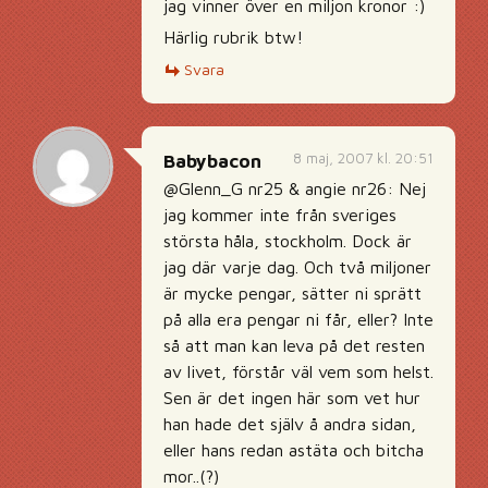
jag vinner över en miljon kronor :)
Härlig rubrik btw!
Svara
8 maj, 2007 kl. 20:51
Babybacon
@Glenn_G nr25 & angie nr26: Nej
jag kommer inte från sveriges
största håla, stockholm. Dock är
jag där varje dag. Och två miljoner
är mycke pengar, sätter ni sprätt
på alla era pengar ni får, eller? Inte
så att man kan leva på det resten
av livet, förstår väl vem som helst.
Sen är det ingen här som vet hur
han hade det själv å andra sidan,
eller hans redan astäta och bitcha
mor..(?)