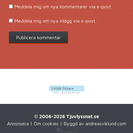
Meddela mig om nya kommentarer via e-post.
Meddela mig om nya inlägg via e-post.
© 2006-2026 Tjuvlyssnat.se
Annonsera
|
Om cookies
| Byggd av
andreasviklund.com