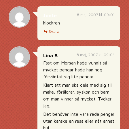
8 maj, 2007 kl. 09:01
Jonte
klockren
Svara
8 maj, 2007 kl. 09:04
Lina B
Fast om Morsan hade vunnit så
mycket pengar hade han nog
förväntat sig lite pengar…
Klart att man ska dela med sig till
make, föräldrar, syskon och barn
om man vinner så mycket. Tycker
jag.
Det behöver inte vara reda pengar
utan kanske en resa eller nåt annat
kul.