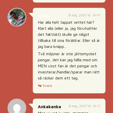
8 maj, 2007 kl. 14:47
Jonas
Har alla helt tappat vettet här?
Klart alla (eller ja, jag förutsätter
det faktiskt) skulle ge något
tillbaka till sina föräldrar. Eller så är
jag bara knäpp…
Två miljoner är inte jättemycket
pengar, det kan jag hålla med om
MEN visst fan är det pengar och
investerar/handlar/sparar man rätt
så räcker dem ett tag.
Svara
8 maj, 2007 kl. 15:11
Ankakanka