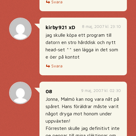
Svara
8 maj, 2007 kl. 23:10
kirby921 xD
jag skulle köpa ett program till
datorn en stro hårddisk och nytt
head-set ^^ sen lägga in det som
e öer på kontot
Svara
9 maj, 2007 kl. 02:30
08
Jonna, Malmö kan nog vara nåt på
spåret. Hans föräldrar måste varit
något dryga mot honom under
uppväxten!
Förresten skulle jag definitivt inte
ge pengar till mina släktingar om