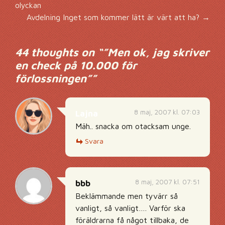
Inläggsnavigering
olyckan
Avdelning Inget som kommer lätt är värt att ha?
→
44 thoughts on “
”Men ok, jag skriver
en check på 10.000 för
förlossningen”
”
8 maj, 2007 kl. 07:03
Lajna
Mäh.. snacka om otacksam unge.
Svara
8 maj, 2007 kl. 07:51
bbb
Beklämmande men tyvärr så
vanligt, så vanligt…. Varför ska
föräldrarna få något tillbaka, de