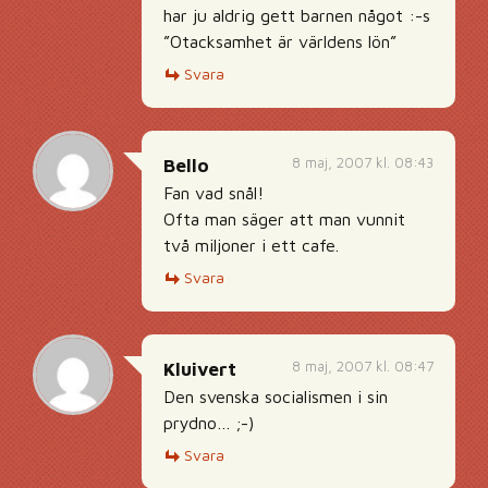
har ju aldrig gett barnen något :-s
”Otacksamhet är världens lön”
Svara
8 maj, 2007 kl. 08:43
Bello
Fan vad snål!
Ofta man säger att man vunnit
två miljoner i ett cafe.
Svara
8 maj, 2007 kl. 08:47
Kluivert
Den svenska socialismen i sin
prydno… ;-)
Svara