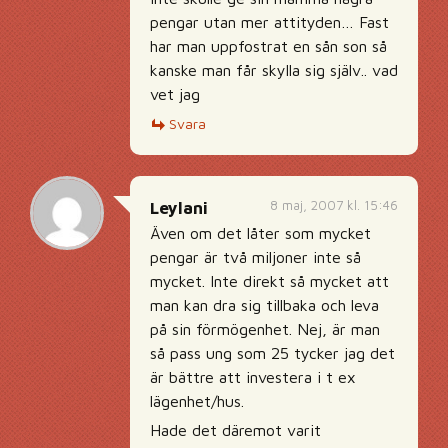
pengar utan mer attityden… Fast
har man uppfostrat en sån son så
kanske man får skylla sig själv.. vad
vet jag
Svara
8 maj, 2007 kl. 15:46
Leylani
Även om det låter som mycket
pengar är två miljoner inte så
mycket. Inte direkt så mycket att
man kan dra sig tillbaka och leva
på sin förmögenhet. Nej, är man
så pass ung som 25 tycker jag det
är bättre att investera i t ex
lägenhet/hus.
Hade det däremot varit