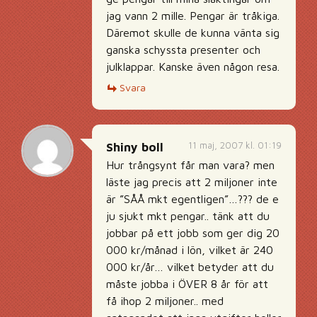
jag vann 2 mille. Pengar är tråkiga.
Däremot skulle de kunna vänta sig
ganska schyssta presenter och
julklappar. Kanske även någon resa.
Svara
11 maj, 2007 kl. 01:19
Shiny boll
Hur trångsynt får man vara? men
läste jag precis att 2 miljoner inte
är ”SÅÅ mkt egentligen”…??? de e
ju sjukt mkt pengar.. tänk att du
jobbar på ett jobb som ger dig 20
000 kr/månad i lön, vilket är 240
000 kr/år… vilket betyder att du
måste jobba i ÖVER 8 år för att
få ihop 2 miljoner.. med