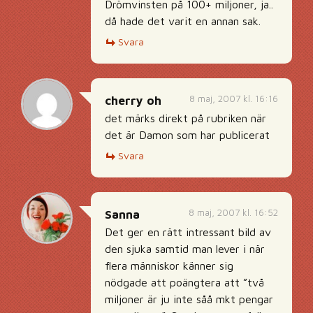
Drömvinsten på 100+ miljoner, ja..
då hade det varit en annan sak.
Svara
8 maj, 2007 kl. 16:16
cherry oh
det märks direkt på rubriken när
det är Damon som har publicerat
Svara
8 maj, 2007 kl. 16:52
Sanna
Det ger en rätt intressant bild av
den sjuka samtid man lever i när
flera människor känner sig
nödgade att poängtera att ”två
miljoner är ju inte såå mkt pengar