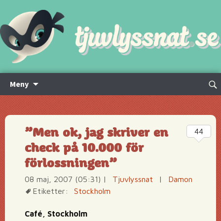
Hoppa
Sök
Meny
till
efte
innehåll
”Men ok, jag skriver en
44
check på 10.000 för
förlossningen”
08 maj, 2007 (05:31)
|
Tjuvlyssnat
|
Damon
Etiketter:
Stockholm
Café, Stockholm