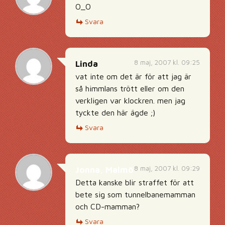
O_O
Svara
8 maj, 2007 kl. 09:25
Linda
vat inte om det är för att jag är
så himmlans trött eller om den
verkligen var klockren. men jag
tyckte den här ägde ;)
Svara
8 maj, 2007 kl. 09:29
Jonna, Malmö
Detta kanske blir straffet för att
bete sig som tunnelbanemamman
och CD-mamman?
Svara