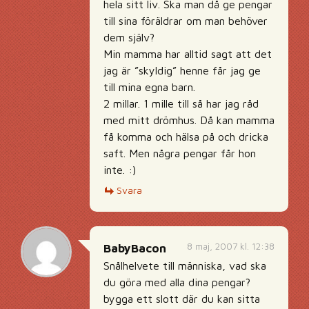
hela sitt liv. Ska man då ge pengar
till sina föräldrar om man behöver
dem själv?
Min mamma har alltid sagt att det
jag är ”skyldig” henne får jag ge
till mina egna barn.
2 millar. 1 mille till så har jag råd
med mitt drömhus. Då kan mamma
få komma och hälsa på och dricka
saft. Men några pengar får hon
inte. :)
Svara
8 maj, 2007 kl. 12:38
BabyBacon
Snålhelvete till människa, vad ska
du göra med alla dina pengar?
bygga ett slott där du kan sitta