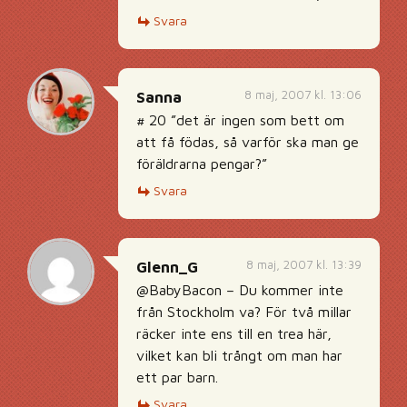
Svara
8 maj, 2007 kl. 13:06
Sanna
# 20 ”det är ingen som bett om
att få födas, så varför ska man ge
föräldrarna pengar?”
Svara
8 maj, 2007 kl. 13:39
Glenn_G
@BabyBacon – Du kommer inte
från Stockholm va? För två millar
räcker inte ens till en trea här,
vilket kan bli trångt om man har
ett par barn.
Svara