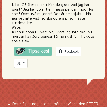
Kille ~25 (i mobilen): Kan du gissa vad jag har
gjort? Jag har vunnit en massa pengar… joo! På
spel! Över två miljoner! Det är helt sjukt… Nä,
jag vet inte vad jag ska göra än, jag måste
fundera lite.
Paus
.
Killen (upprört): Va?! Nej, klart jag inte ska! Vill
morsan ha några pengar får hon väl för i helvete
spela själv!
Tipsa oss!
Facebook
X
←
Det hjälper nog inte att börja använda den EFTER