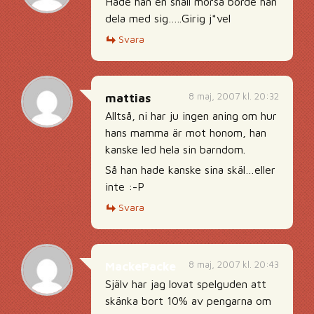
Hade han en snäll morsa borde han
dela med sig…..Girig j*vel
Svara
8 maj, 2007 kl. 20:32
mattias
Alltså, ni har ju ingen aning om hur
hans mamma är mot honom, han
kanske led hela sin barndom.
Så han hade kanske sina skäl…eller
inte :-P
Svara
8 maj, 2007 kl. 20:43
MackePacke
Själv har jag lovat spelguden att
skänka bort 10% av pengarna om