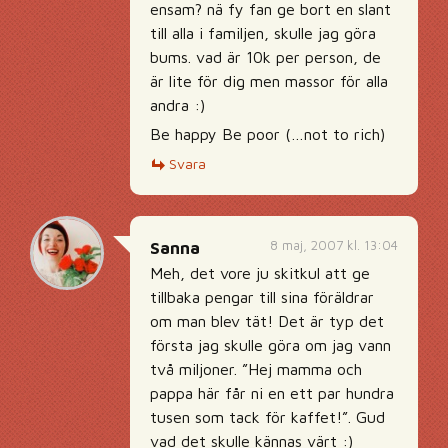
ensam? nä fy fan ge bort en slant
till alla i familjen, skulle jag göra
bums. vad är 10k per person, de
är lite för dig men massor för alla
andra :)
Be happy Be poor (…not to rich)
Svara
8 maj, 2007 kl. 13:04
Sanna
Meh, det vore ju skitkul att ge
tillbaka pengar till sina föräldrar
om man blev tät! Det är typ det
första jag skulle göra om jag vann
två miljoner. ”Hej mamma och
pappa här får ni en ett par hundra
tusen som tack för kaffet!”. Gud
vad det skulle kännas värt :)