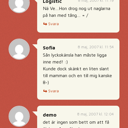
8 maj, 2007 kl. 11:19
Logistic
Nä Ve…Hon drog nog ut naglarna
på han med tång… = /
Svara
8 maj, 2007 kl. 11:54
Sofia
Sån lyckokänsla han måste ligga
inne med! :)
Kunde dock skänkt en liten slant
till mamman och en till mig kanske
8-)
Svara
8 maj, 2007 kl. 12:04
demo
det är ingen som bett om att få