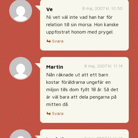
8 maj, 2007 kl. 10:50
Ve
Ni vet väl inte vad han har för
relation till sin morsa. Hon kanske
uppfostrat honom med prygel.
Svara
8 maj, 2007 kl. 11:14
Martin
Nån räknade ut att ett barn
kostar föräldrarna ungefär en
miljon tills dom fyllt 18 år. Så det
är väl bara att dela pengarna på
mitten då.
Svara