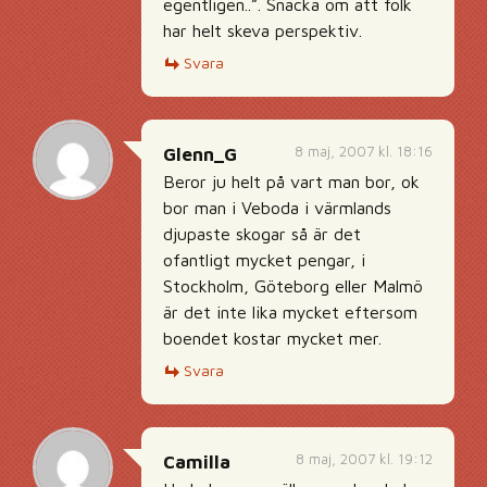
egentligen..”. Snacka om att folk
har helt skeva perspektiv.
Svara
8 maj, 2007 kl. 18:16
Glenn_G
Beror ju helt på vart man bor, ok
bor man i Veboda i värmlands
djupaste skogar så är det
ofantligt mycket pengar, i
Stockholm, Göteborg eller Malmö
är det inte lika mycket eftersom
boendet kostar mycket mer.
Svara
8 maj, 2007 kl. 19:12
Camilla