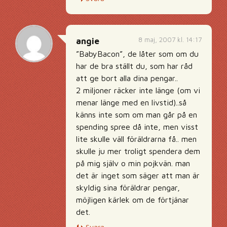
8 maj, 2007 kl. 14:17
angie
”BabyBacon”, de låter som om du
har de bra ställt du, som har råd
att ge bort alla dina pengar..
2 miljoner räcker inte länge (om vi
menar länge med en livstid)..så
känns inte som om man går på en
spending spree då inte, men visst
lite skulle väll föräldrarna få.. men
skulle ju mer troligt spendera dem
på mig själv o min pojkvän. man
det är inget som säger att man är
skyldig sina föräldrar pengar,
möjligen kärlek om de förtjänar
det.
Svara