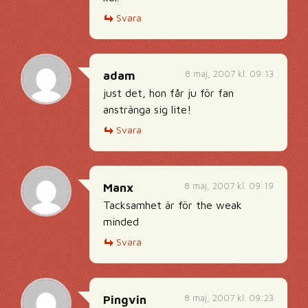
Svara
8 maj, 2007 kl. 09:13
adam
just det, hon får ju för fan
anstränga sig lite!
Svara
8 maj, 2007 kl. 09:19
Manx
Tacksamhet är för the weak
minded
Svara
8 maj, 2007 kl. 09:23
Pingvin