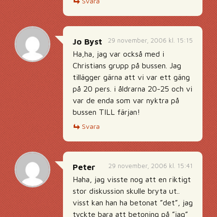
Svara
29 november, 2006 kl. 15:15
Jo Byst
Ha,ha, jag var också med i
Christians grupp på bussen. Jag
tillägger gärna att vi var ett gäng
på 20 pers. i åldrarna 20-25 och vi
var de enda som var nyktra på
bussen TILL färjan!
Svara
29 november, 2006 kl. 15:41
Peter
Haha, jag visste nog att en riktigt
stor diskussion skulle bryta ut..
visst kan han ha betonat ”det”, jag
tyckte bara att betoning på ”jag”