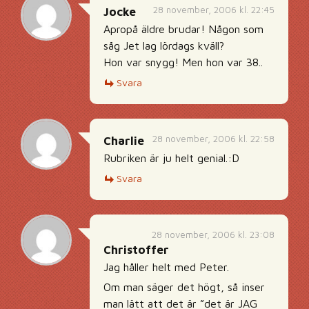
28 november, 2006 kl. 22:45
Jocke
Apropå äldre brudar! Någon som
såg Jet lag lördags kväll?
Hon var snygg! Men hon var 38..
Svara
28 november, 2006 kl. 22:58
Charlie
Rubriken är ju helt genial.:D
Svara
28 november, 2006 kl. 23:08
Christoffer
Jag håller helt med Peter.
Om man säger det högt, så inser
man lätt att det är ”det är JAG