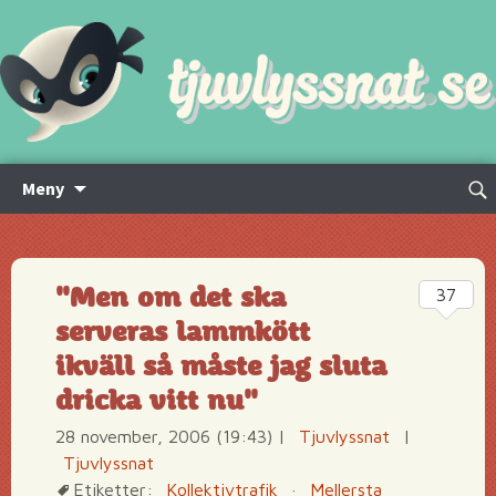
Hoppa
Sök
Meny
till
efte
innehåll
"Men om det ska
37
serveras lammkött
ikväll så måste jag sluta
dricka vitt nu"
28 november, 2006 (19:43)
|
Tjuvlyssnat
|
Tjuvlyssnat
Etiketter:
Kollektivtrafik
·
Mellersta