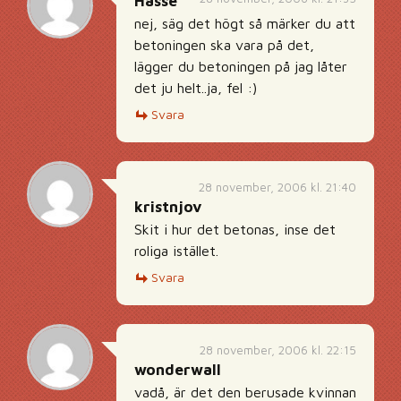
Hasse
nej, säg det högt så märker du att
betoningen ska vara på det,
lägger du betoningen på jag låter
det ju helt..ja, fel :)
Svara
28 november, 2006 kl. 21:40
kristnjov
Skit i hur det betonas, inse det
roliga istället.
Svara
28 november, 2006 kl. 22:15
wonderwall
vadå, är det den berusade kvinnan