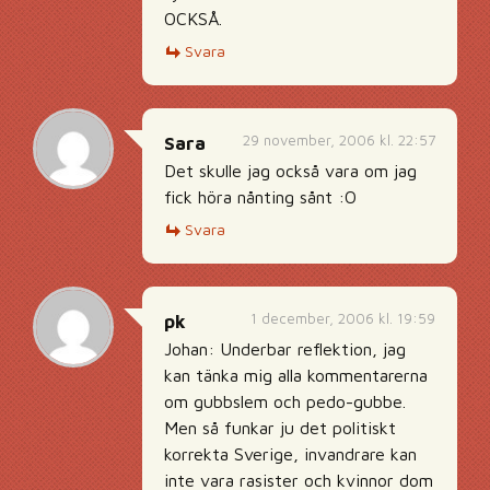
OCKSÅ.
Svara
29 november, 2006 kl. 22:57
Sara
Det skulle jag också vara om jag
fick höra nånting sånt :O
Svara
1 december, 2006 kl. 19:59
pk
Johan: Underbar reflektion, jag
kan tänka mig alla kommentarerna
om gubbslem och pedo-gubbe.
Men så funkar ju det politiskt
korrekta Sverige, invandrare kan
inte vara rasister och kvinnor dom