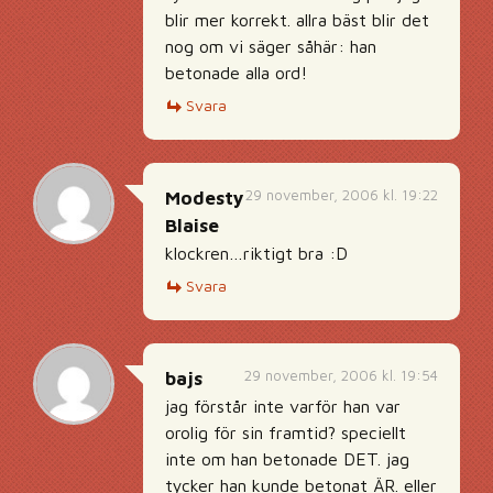
blir mer korrekt. allra bäst blir det
nog om vi säger såhär: han
betonade alla ord!
Svara
29 november, 2006 kl. 19:22
Modesty
Blaise
klockren…riktigt bra :D
Svara
29 november, 2006 kl. 19:54
bajs
jag förstår inte varför han var
orolig för sin framtid? speciellt
inte om han betonade DET. jag
tycker han kunde betonat ÄR. eller