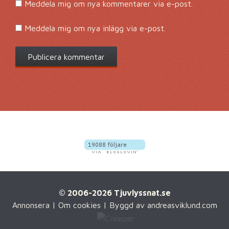
Meddela mig om nya kommentarer via e-post.
Meddela mig om nya inlägg via e-post.
© 2006-2026 Tjuvlyssnat.se
Annonsera
|
Om cookies
| Byggd av
andreasviklund.com