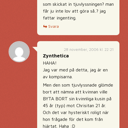
som skickat in tjuvlyssningen? man
får ju inte lov att göra så..? jag
fattar ingenting.
Svara
28 november, 2006 kl. 22:21
Zynthetica
HAHA!
Jag var med på detta, jag är en
av kompisarna.
Men den som tjuvlyssnade glömde
bort att nämna att kvinnan ville
BYTA BORT sin kvinnliga kusin på
45 år (typ) mot Chrisitan 21 år.
Och det var hysteriskt roligt när
hon frågade för det kom från
hjärtat. Haha :D