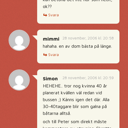
ok??
Svara
28 november, 2006 kl. 20:58
mimmi
hahaha. en av dom bästa på länge.
Svara
28 november, 2006 kl. 20:59
Simon
HEHEHE.. tror nog kvinna 40 år
planerat kvällen väl redan vid
bussen ;) Känns igen det där. Alla
30-40taggare blir som galna på
båtarna alltså.
och till Peter som direkt måste