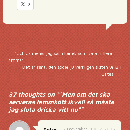
X
Inläggsnavigering
←
"Och då menar jag sann kärlek som varar i flera
timmar"
"Det är sant, den spöar ju verkligen skiten ur Bill
Gates"
→
37 thoughts on “
"Men om det ska
serveras lammkött ikväll så måste
jag sluta dricka vitt nu"
”
28 november, 2006 kl. 20:02
Peter