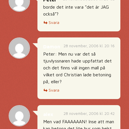
borde det inte vara ”det är JAG
också”?
Svara
28 november, 2006 kl. 20:16
Damon
Peter: Men nu var det så
tjuvlyssnaren hade uppfattat det
och det finns väl ingen mall på
vilket ord Christian lade betoning
på, eller?
Svara
28 november, 2006 kl. 20:42
alex
Men vad FAAAAAAN! Inse att man
kan betona det lite hur som helst,