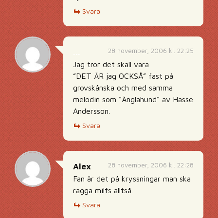
Svara
28 november, 2006 kl. 22:25
...
Jag tror det skall vara
”DET ÄR jag OCKSÅ” fast på
grovskånska och med samma
melodin som ”Änglahund” av Hasse
Andersson.
Svara
28 november, 2006 kl. 22:28
Alex
Fan är det på kryssningar man ska
ragga milfs alltså.
Svara