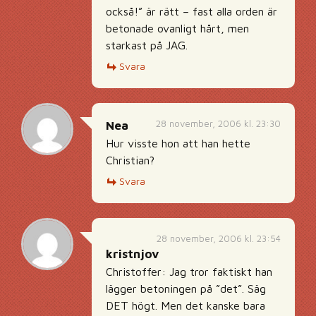
också!” är rätt – fast alla orden är
betonade ovanligt hårt, men
starkast på JAG.
Svara
28 november, 2006 kl. 23:30
Nea
Hur visste hon att han hette
Christian?
Svara
28 november, 2006 kl. 23:54
kristnjov
Christoffer: Jag tror faktiskt han
lägger betoningen på ”det”. Säg
DET högt. Men det kanske bara