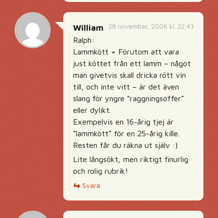
28 november, 2006 kl. 22:43
William
Ralph:
Lammkött = Förutom att vara
just köttet från ett lamm – något
man givetvis skall dricka rött vin
till, och inte vitt – är det även
slang för yngre ”raggningsoffer”
eller dylikt.
Exempelvis en 16-årig tjej är
”lammkött” för en 25-årig kille.
Resten får du räkna ut själv :)
Lite långsökt, men riktigt finurlig
och rolig rubrik!
Svara