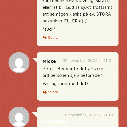
kommentera ev. stavning. Skratta
eller låt bli. Gud så sjukt tröttsamt
att se någon klanka på ev. STORA
bokstäver ELLER ej. ;)
*suck*
Svara
28 november, 2006 kl. 21:01
Micke
Peter: Beror inte det på vilket
ord personen själv betonade?
Var jag först med det?
Svara
28 november, 2006 kl. 21:10
Prinsessan