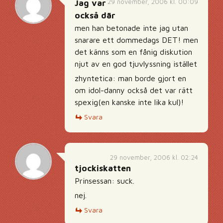
29 november, 2006 kl. 00:09
Jag var
också där
men han betonade inte jag utan
snarare ett dommedags DET! men
det känns som en fånig diskution
njut av en god tjuvlyssning istället
zhyntetica: man borde gjort en
om idol-danny också det var rätt
spexig(en kanske inte lika kul)!
Svara
29 november, 2006 kl. 02:24
tjockiskatten
Prinsessan: suck.
nej.
Svara