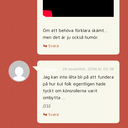
Om att behöva förklara skämt…
men det är ju också humör.
Svara
29 november, 2006 kl. 05:38
Johan
Jag kan inte låta bli på att fundera
på hur kul folk egentligen hade
tyckt om könsrollerna varit
ombytta …
//JJ
Svara