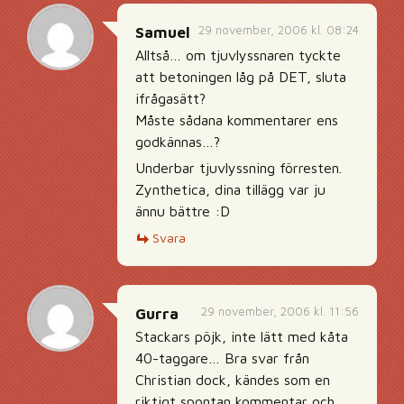
29 november, 2006 kl. 08:24
Samuel
Alltså… om tjuvlyssnaren tyckte
att betoningen låg på DET, sluta
ifrågasätt?
Måste sådana kommentarer ens
godkännas…?
Underbar tjuvlyssning förresten.
Zynthetica, dina tillägg var ju
ännu bättre :D
Svara
29 november, 2006 kl. 11:56
Gurra
Stackars pöjk, inte lätt med kåta
40-taggare… Bra svar från
Christian dock, kändes som en
riktigt spontan kommentar och