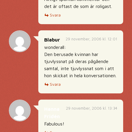
det är oftast de som är roligast.
Svara
29 november, 2006 kl. 12:01
Blabur
wonderall:
Den berusade kvinnan har
tjuvlyssnat på deras pågående
samtal, inte tjuvlyssnat som i att
hon skickat in hela konversationen.
Svara
29 november, 2006 kl. 13:34
Hanna
Fridén
Fabulous!