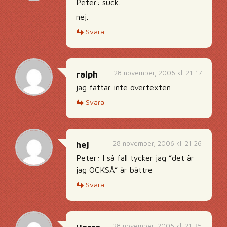
Peter: suck.
nej.
Svara
28 november, 2006 kl. 21:17
ralph
jag fattar inte övertexten
Svara
28 november, 2006 kl. 21:26
hej
Peter: I så fall tycker jag ”det är
jag OCKSÅ” är bättre
Svara
28 november, 2006 kl. 21:35