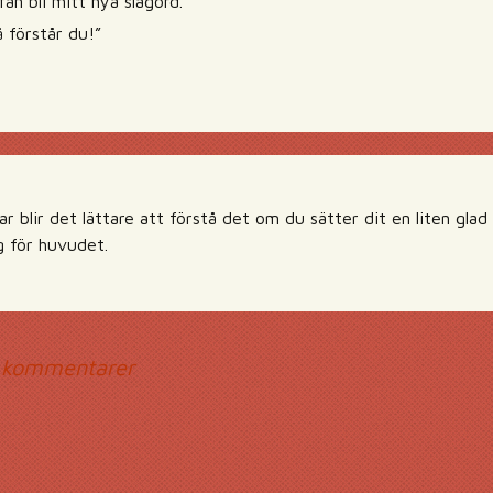
fan bli mitt nya slagord.
å förstår du!”
ar blir det lättare att förstå det om du sätter dit en liten gla
g för huvudet.
mmentarsnavigerin
 kommentarer