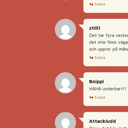
Svara
ztill1
Det tar fyra vecko
det inte finns väga
och uppror på många
Svara
Boippi
HAHA underbart!!
Svara
Attackludd