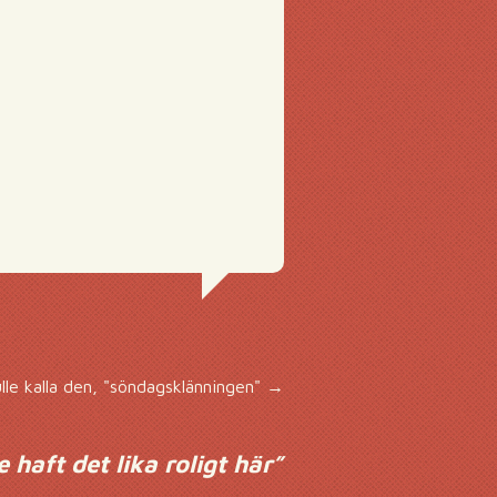
ulle kalla den, "söndagsklänningen"
→
haft det lika roligt här
”