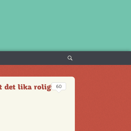
Sök
efter:
 det lika roligt
60