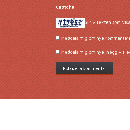
Captcha
*
Skriv texten som visa
Meddela mig om nya kommentarer
Meddela mig om nya inlägg via e