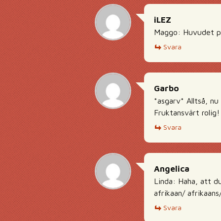
iLEZ
Maggo: Huvudet på
Svara
Garbo
*asgarv* Alltså, nu
Fruktansvärt rolig!
Svara
Angelica
Linda: Haha, att du
afrikaan/ afrikaan
Svara