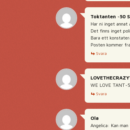
Toktanten ~50 
Har ni inget annat 
Det finns inget pol
Bara ett konstater
Posten kommer fr
Svara
LOVETHECRAZ
WE LOVE TANT~5
Svara
Ola
Angelica: Kan man v