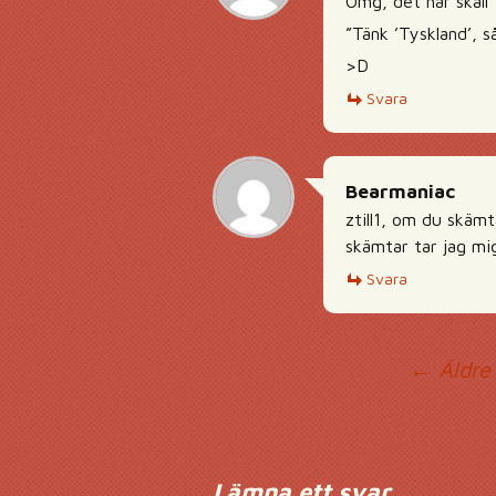
Omg, det här skall 
”Tänk ’Tyskland’, s
>D
Svara
Bearmaniac
ztill1, om du skämt
skämtar tar jag mi
Svara
Ko
← Äldre
Lämna ett svar