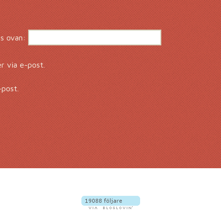
s ovan:
 via e-post.
-post.