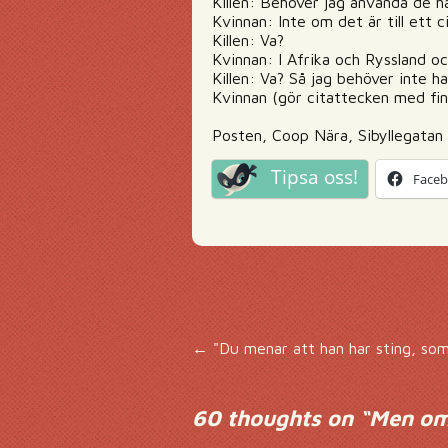
Killen: Behöver jag använda de h
Kvinnan: Inte om det är till ett ci
Killen: Va?
Kvinnan: I Afrika och Ryssland o
Killen: Va? Så jag behöver inte h
Kvinnan (gör citattecken med fin
Posten, Coop Nära, Sibyllegatan
Tipsa oss!
Face
Inläggsnavigering
←
"Du menar att han har sting, som
60 thoughts on “
Men om 