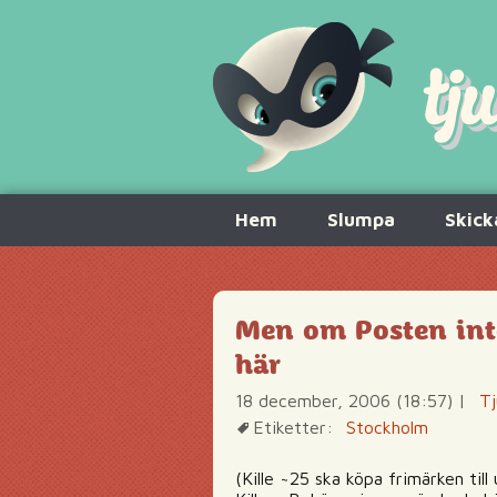
Hoppa
Hem
Slumpa
Skick
till
innehåll
Men om Posten inte 
här
18 december, 2006 (18:57)
|
Tj
Etiketter:
Stockholm
(Kille ~25 ska köpa frimärken till