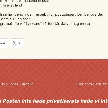
är Prioritaire-märkena också?
viliserat land.
ch så har de ju ingen respekt för postgången. Där behövs de.
a dem till England?
grarna): Tänk ”Tyskland” så förstår du vad jag menar.
book
X
 typ Jonas Gardell?
Eller som Paris sk
Posten inte hade privatiserats hade vi inte 