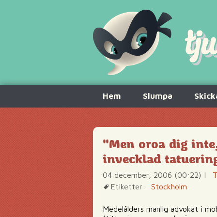
Hoppa
Hem
Slumpa
Skick
till
innehåll
"Men oroa dig inte
invecklad tatuerin
04 december, 2006 (00:22)
|
T
Etiketter:
Stockholm
Medelålders manlig advokat i mob