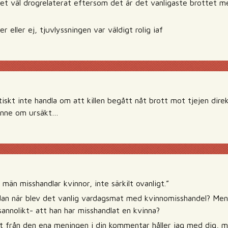
det väl drogrelaterat eftersom det är det vanligaste brottet med
 eller ej, tjuvlyssningen var väldigt rolig iaf
iskt inte handla om att killen begått nåt brott mot tjejen direk
enne om ursäkt…
 män misshandlar kvinnor, inte särkilt ovanligt.”
dan när blev det vanlig vardagsmat med kvinnomisshandel? Men
sannolikt- att han har misshandlat en kvinna?
t från den ena meningen i din kommentar håller jag med dig, m