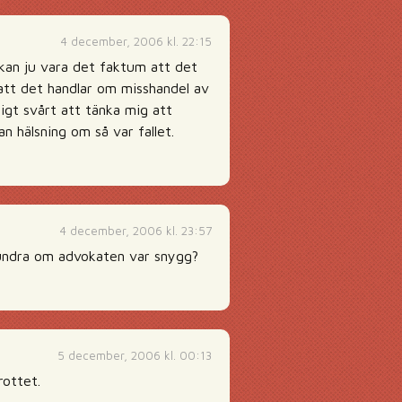
4 december, 2006 kl. 22:15
 kan ju vara det faktum att det
n att det handlar om misshandel av
igt svårt att tänka mig att
n hälsning om så var fallet.
4 december, 2006 kl. 23:57
t; undra om advokaten var snygg?
5 december, 2006 kl. 00:13
rottet.