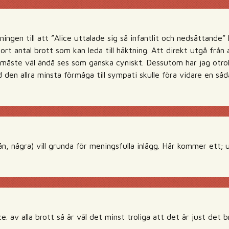
ngen till att ”Alice uttalade sig så infantlit och nedsättande”
stort antal brott som kan leda till häktning. Att direkt utgå frå
a måste väl ändå ses som ganska cyniskt. Dessutom har jag otrol
en allra minsta förmåga till sympati skulle föra vidare en såda
nån, några) vill grunda för meningsfulla inlägg. Här kommer et
. av alla brott så är väl det minst troliga att det är just det b