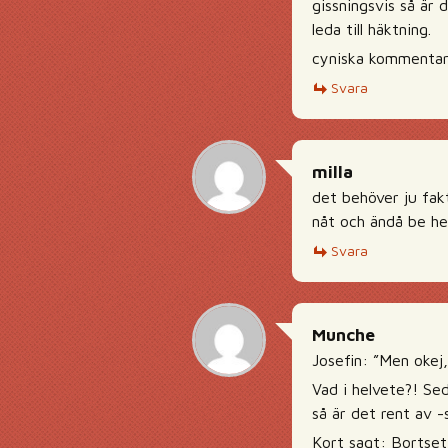
gissningsvis så är 
leda till häktning.
cyniska kommentarer
Svara
milla
det behöver ju fakt
nåt och ändå be h
Svara
Munche
Josefin: ”Men okej,
Vad i helvete?! Se
så är det rent av -
Kort sagt: Bortset