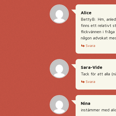
Alice
BettyB: Hm, anledni
finns ett relativt 
flickvännen i fråg
någon advokat med d
Svara
Sara-Vide
Tack för att alla (
Svara
Nina
instämmer med alice