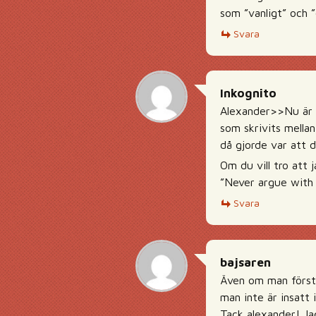
som ”vanligt” och 
Svara
Inkognito
Alexander>>Nu är v
som skrivits mellan
då gjorde var att 
Om du vill tro att 
”Never argue with 
Svara
bajsaren
Även om man förstå
man inte är insatt i
Tack alexander! Jag 