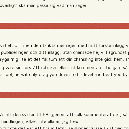
”ovanligt” ska man passa sig vad man säger.
i helt OT, men den tänkta meningen med mitt första inlägg var
 publiceringen och ditt inlägg, utan chansade hej vilt (grundat 
dryga mig lite åt det faktum att din chansning inte gick hem, s
jag vare sig förstått rubriker eller läst kommentarer tidigare så
a fool, he will only drag you down to his level and beat you b
r att den syftar till PB (genom att folk kommenterat det) så 
 handlingen, vilket inte alla är, jag t ex.
tyckte det var ett bra initativ, så slipper vi läsa 15 st ”jag för