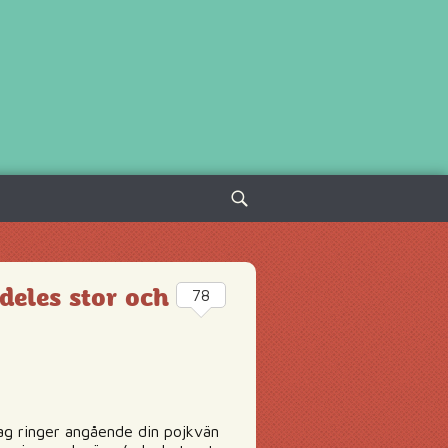
Sök
efter:
deles stor och
78
jag ringer angående din pojkvän