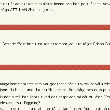
tt det är advokaten som älskar henne och inte pojkvännen. Adv
h säga ATT HAN älskar dig o.s.v.
. Fattade först inte rubriken eftersom jag inte följer Prison B
nga kommentarer som var godkända när du skrev är väl irrele
som du besvarade) inte ställts mellan ditt inlägg och dess publ
unde alltså inte lista ut vad det anspelade på när du lästa ”Pr
Alexanders utläggning?
ys, jag skulle snarare vilja påstå att jag är dryg (när jag är på 