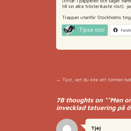
(tittar i papperen och säger namn
till sin allra trösterikaste röst)
Trappan utanför Stockholms ting
Tipsa oss!
Face
Inläggsnavigering
←
Tyst, vet du inte att tomten hat
78 thoughts on “
"Men or
invecklad tatuering på 
Tjej