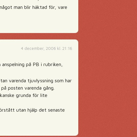
något man blir häktad för, vare
4 december, 2006 kl. 21:16
anspelning på PB i rubriken,
tan varenda tjuvlyssning som har
 på posten varenda gång.
 kanske grunda för lite
örstått utan hjälp det senaste