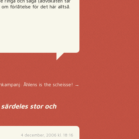
lle ringa och säga (advokaten tar
 om förlåtelse för det här alltså.
kampanj: Åhlens is the scheisse!
→
 särdeles stor och
4 december, 2006 kl. 18:16