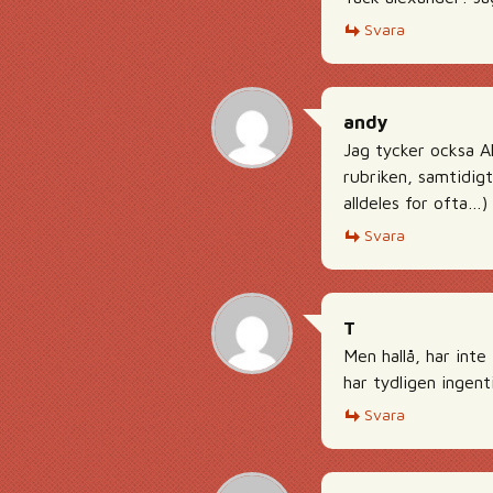
Svara
andy
Jag tycker ocksa Al
rubriken, samtidigt
alldeles for ofta…)
Svara
T
Men hallå, har inte
har tydligen ingen
Svara