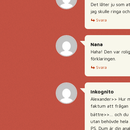
Det låter ju som a
jag skulle ringa oc
Svara
Nana
Haha! Den var rolig
förklaringen.
Svara
Inkognito
Alexander>> Hur må
faktum att frågan (
bättre>>… och du k
utan behövde hela 
PS. Dum är din anal