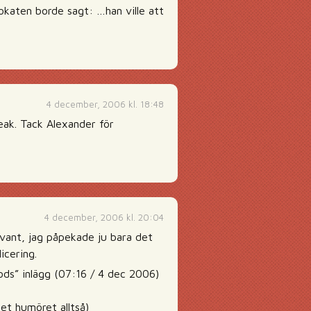
okaten borde sagt: …han ville att
4 december, 2006 kl. 18:48
reak. Tack Alexander för
4 december, 2006 kl. 20:04
vant, jag påpekade ju bara det
icering.
ods” inlägg (07:16 / 4 dec 2006)
det humöret alltså)