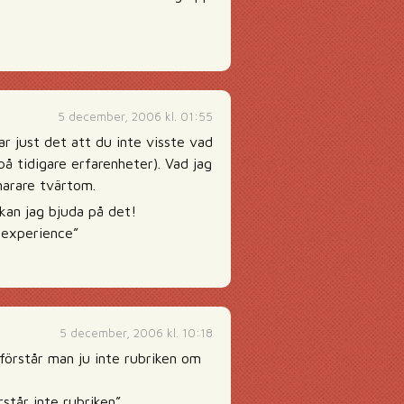
5 december, 2006 kl. 01:55
 just det att du inte visste vad
på tidigare erfarenheter). Vad jag
narare tvärtom.
 kan jag bjuda på det!
y experience”
5 december, 2006 kl. 10:18
förstår man ju inte rubriken om
står inte rubriken”..