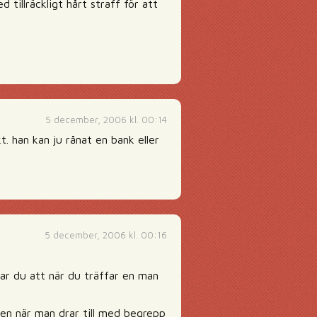
 tillräckligt hårt straff för att
5 december, 2006 kl. 00:14
t. han kan ju rånat en bank eller
5 december, 2006 kl. 00:16
ar du att när du träffar en man
en när man drar till med begrepp