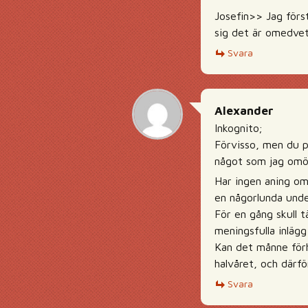
Josefin>> Jag förs
sig det är omedvete
Svara
Alexander
Inkognito;
Förvisso, men du p
något som jag omöj
Har ingen aning om
en någorlunda unde
För en gång skull t
meningsfulla inlägg
Kan det månne förh
halvåret, och därför
Svara