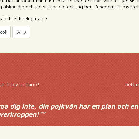
). Det är så att han blivit häktad idag och han ville att jag sku
: jag älskar dig och jag saknar dig och jag ber så heeemskt mycket
srätt, Scheelegatan 7
book
X
ar frågvisa barn?!
Reklam
oa dig inte, din pojkvän har en plan och en
överkroppen!"
”