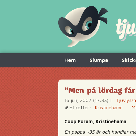
Hoppa
Hem
Slumpa
Skick
till
innehåll
"Men på lördag får
16 juli, 2007 (17:33)
|
Tjuvlyss
Etiketter:
Kristinehamn
·
Me
Coop Forum, Kristinehamn
En pappa ~35 är och handlar med