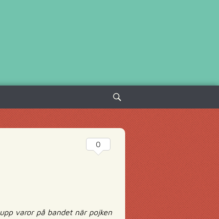
Sök
efter:
0
 upp varor på bandet när pojken