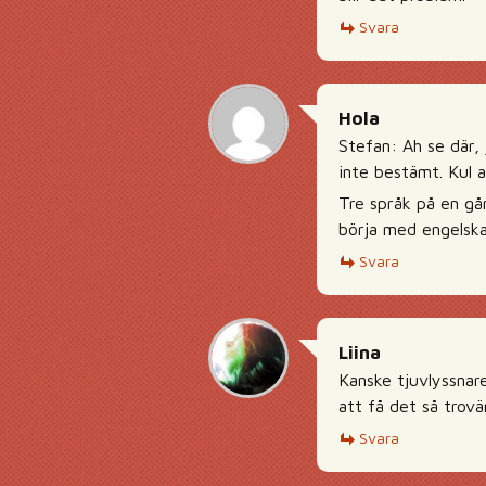
Svara
Hola
Stefan: Ah se där, 
inte bestämt. Kul 
Tre språk på en gån
börja med engelska 
Svara
Liina
Kanske tjuvlyssnare
att få det så trovä
Svara