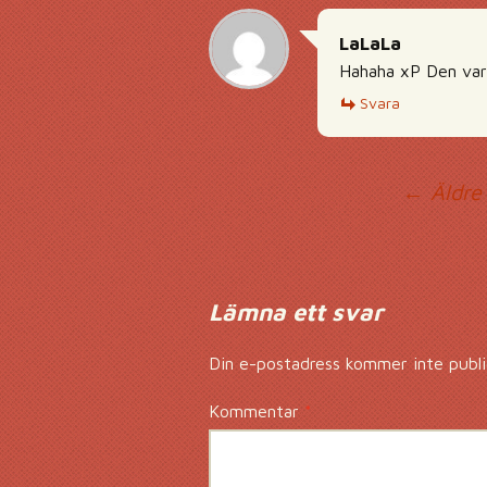
LaLaLa
Hahaha xP Den var b
Svara
Ko
← Äldre
Lämna ett svar
Din e-postadress kommer inte publi
Kommentar
*