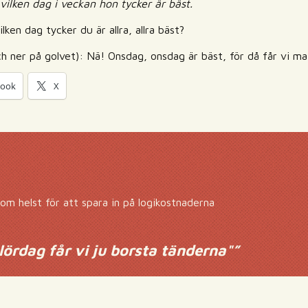
 vilken dag i veckan hon tycker är bäst.
ken dag tycker du är allra, allra bäst?
 ner på golvet): Nä! Onsdag, onsdag är bäst, för då får vi ma
book
X
m helst för att spara in på logikostnaderna
lördag får vi ju borsta tänderna"
”