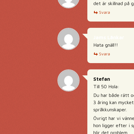
det är skillnad på g
Svara
Jams Länkar
Hata gnäll!!
Svara
Stefan
Till 50 Hola:
Du har både rätt o
3 åring kan mycketv
språkkunskaper.
Övrigt har vi vänn
hon ligger efter i
blir det problem.