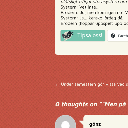
plötsligt frågar storasystern om
Systern: Vet inte…
Brodern: Jo, men kom igen nu! Vil
Systern: Ja… kanske lördag då.
Brodern (hoppar uppspelt upp och
Tipsa oss!
Face
Inläggsnavigering
←
Under semestern gör vissa vad so
0 thoughts on “
"Men på 
gönz