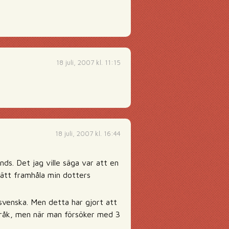
18 juli, 2007 kl. 11:15
18 juli, 2007 kl. 16:44
ds. Det jag ville säga var att en
 sätt framhåla min dotters
svenska. Men detta har gjort att
språk, men när man försöker med 3