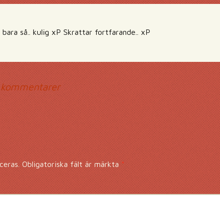
ara så.. kulig xP Skrattar fortfarande.. xP
mmentarsnavigerin
 kommentarer
ceras.
Obligatoriska fält är märkta
*