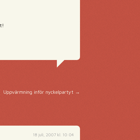
t!
Uppvärmning inför nyckelpartyt
→
18 juli, 2007 kl. 10:04