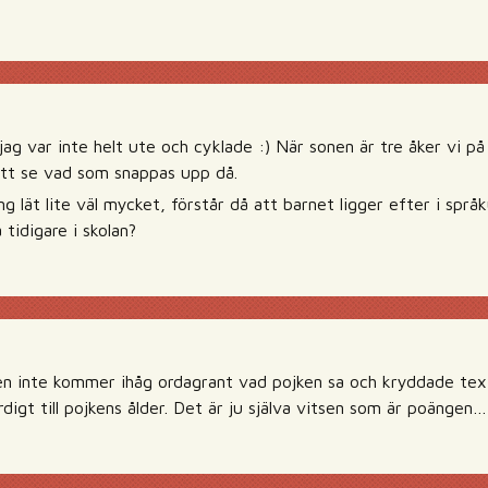
jag var inte helt ute och cyklade :) När sonen är tre åker vi p
att se vad som snappas upp då.
g lät lite väl mycket, förstår då att barnet ligger efter i språ
tidigare i skolan?
n inte kommer ihåg ordagrant vad pojken sa och kryddade texten
rdigt till pojkens ålder. Det är ju själva vitsen som är poängen…