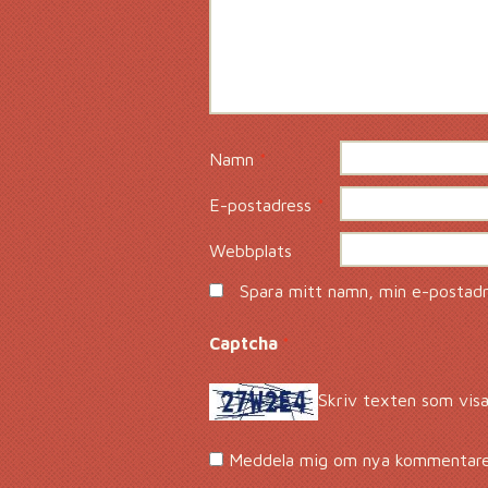
Namn
*
E-postadress
*
Webbplats
Spara mitt namn, min e-postadre
Captcha
*
Skriv texten som visa
Meddela mig om nya kommentarer