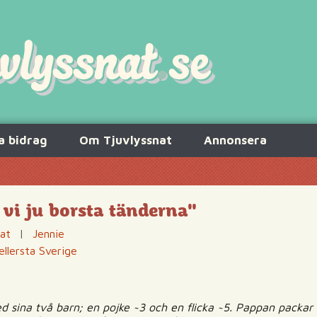
a bidrag
Om Tjuvlyssnat
Annonsera
 vi ju borsta tänderna"
nat
|
Jennie
llersta Sverige
 sina två barn; en pojke ~3 och en flicka ~5. Pappan packar