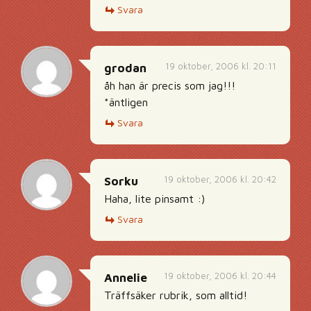
Svara
19 oktober, 2006 kl. 20:11
grodan
åh han är precis som jag!!!
*äntligen
Svara
19 oktober, 2006 kl. 20:42
Sorku
Haha, lite pinsamt :)
Svara
19 oktober, 2006 kl. 20:44
Annelie
Träffsäker rubrik, som alltid!