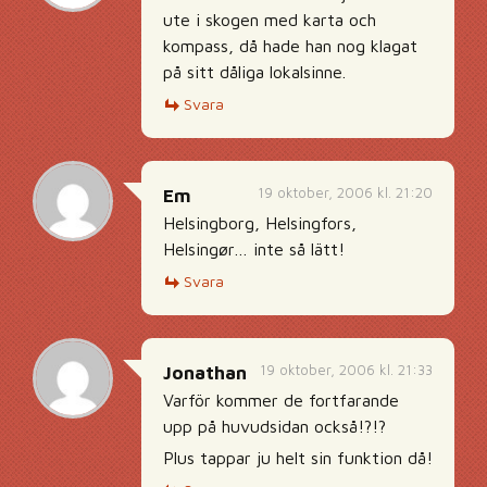
ute i skogen med karta och
kompass, då hade han nog klagat
på sitt dåliga lokalsinne.
Svara
19 oktober, 2006 kl. 21:20
Em
Helsingborg, Helsingfors,
Helsingør… inte så lätt!
Svara
19 oktober, 2006 kl. 21:33
Jonathan
Varför kommer de fortfarande
upp på huvudsidan också!?!?
Plus tappar ju helt sin funktion då!