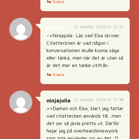
Svara
21 oktober, 2006 kl. 13:39
Damon
–>Ninjajulia: Läs vad Elsa skriver.
Citattecknen är vad någon i
konversationen skulle kunna säga
eller tänka, men när det är utan så
är det mer en tanke utifrån.
Svara
21 oktober, 2006 kl. 17:38
ninjajulia
>>Damon och Elsa, klart jag fattar
vad citattecken används till…men
det ser så jävla pretto ut. Därför
hejar jag på overheardinnewyork
som inte använder sig av det :D