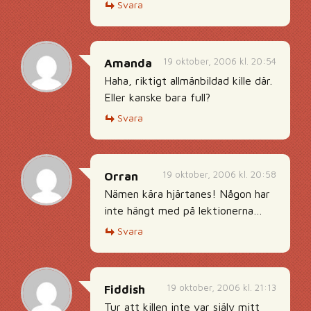
Svara
19 oktober, 2006 kl. 20:54
Amanda
Haha, riktigt allmänbildad kille där.
Eller kanske bara full?
Svara
19 oktober, 2006 kl. 20:58
Orran
Nämen kära hjärtanes! Någon har
inte hängt med på lektionerna…
Svara
19 oktober, 2006 kl. 21:13
Fiddish
Tur att killen inte var själv mitt