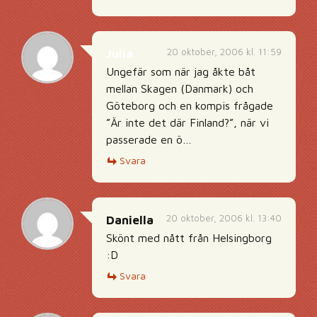
20 oktober, 2006 kl. 11:59
Julia
Ungefär som när jag åkte båt
mellan Skagen (Danmark) och
Göteborg och en kompis frågade
”Är inte det där Finland?”, när vi
passerade en ö…
Svara
20 oktober, 2006 kl. 13:40
Daniella
Skönt med nått från Helsingborg
:D
Svara