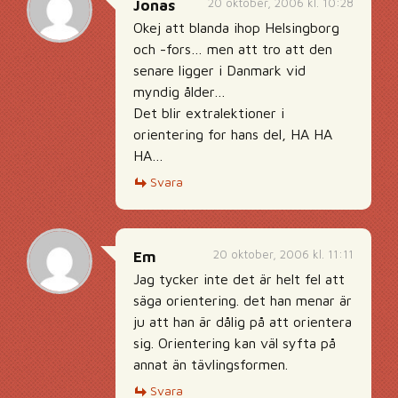
20 oktober, 2006 kl. 10:28
Jonas
Okej att blanda ihop Helsingborg
och -fors… men att tro att den
senare ligger i Danmark vid
myndig ålder…
Det blir extralektioner i
orientering for hans del, HA HA
HA…
Svara
20 oktober, 2006 kl. 11:11
Em
Jag tycker inte det är helt fel att
säga orientering. det han menar är
ju att han är dålig på att orientera
sig. Orientering kan väl syfta på
annat än tävlingsformen.
Svara