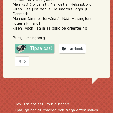
Man ~30 (förvånat): Nä, det är Helsingborg.
Killen: Jaa just det ja. Helsingfors ligger ju i
Danmark!
Mannen (än mer förvånat): Nää, Helsingfors
ligger i Finland!
Killen: Äsch, jag är så dålig på orientering!
Buss, Helsingborg
Tipsa oss!
Facebook
X
Inläggsnavigering
←
"Hey, I´m not fat I´m big boned"
"Tjaa, gå ner till charken och fråga efter inälvor"
→