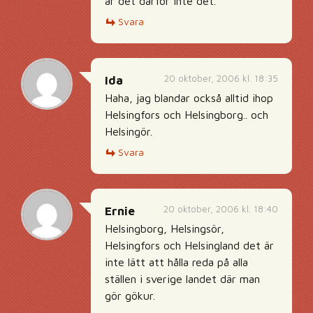
är det därför inte det.
Svara
20 oktober, 2006 kl. 18:35
Ida
Haha, jag blandar också alltid ihop
Helsingfors och Helsingborg.. och
Helsingör.
Svara
20 oktober, 2006 kl. 18:40
Ernie
Helsingborg, Helsingsör,
Helsingfors och Helsingland det är
inte lätt att hålla reda på alla
ställen i sverige landet där man
gör gökur.