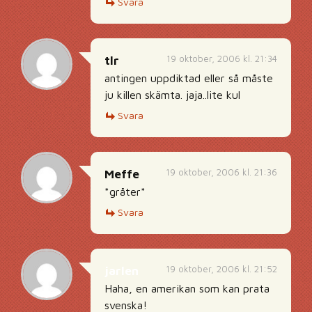
Svara
19 oktober, 2006 kl. 21:34
tlr
antingen uppdiktad eller så måste
ju killen skämta. jaja..lite kul
Svara
19 oktober, 2006 kl. 21:36
Meffe
*gråter*
Svara
19 oktober, 2006 kl. 21:52
jarlen
Haha, en amerikan som kan prata
svenska!