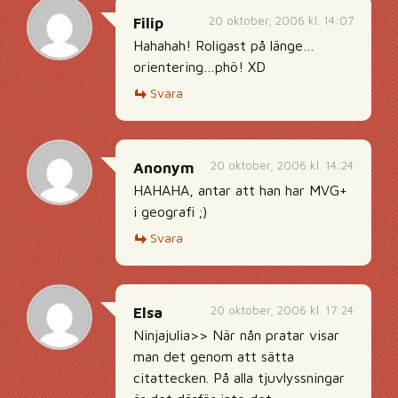
20 oktober, 2006 kl. 14:07
Filip
Hahahah! Roligast på länge…
orientering…phö! XD
Svara
20 oktober, 2006 kl. 14:24
Anonym
HAHAHA, antar att han har MVG+
i geografi ;)
Svara
20 oktober, 2006 kl. 17:24
Elsa
Ninjajulia>> När nån pratar visar
man det genom att sätta
citattecken. På alla tjuvlyssningar