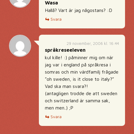
Wasa
Hallå? Vart är jag någostans? :D
Svara
29 november, 2006 kl. 16:44
språkreseeleven
kul kille! :) påminner mig om när
jag var i england på språkresa i
somras och min värdfamilj frågade
”oh sweden, is it close to italy?”
Vad ska man svara?!
(antagligen trodde de att sweden
och switzerland är samma sak,
men men..) ;P
Svara