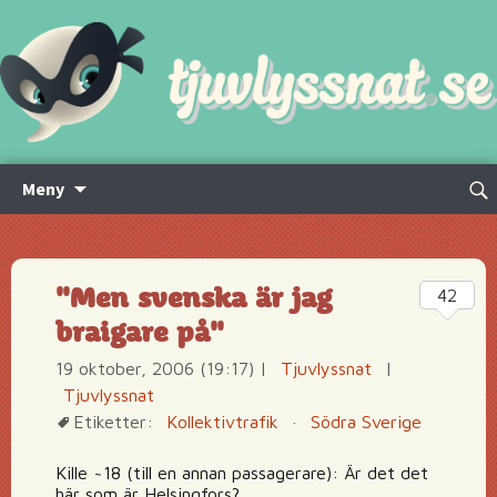
Hoppa
Sök
Meny
till
efte
innehåll
"Men svenska är jag
42
braigare på"
19 oktober, 2006 (19:17)
|
Tjuvlyssnat
|
Tjuvlyssnat
Etiketter:
Kollektivtrafik
·
Södra Sverige
Kille ~18 (till en annan passagerare): Är det det
här som är Helsingfors?