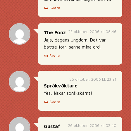
Svara
23 oktober, 2006 kl. 08:46
The Fonz
Jaja, dagens ungdom. Det var
battre forr, sanna mina ord.
Svara
25 oktober, 2006 kl. 23:31
Språkväktare
Yes, älskar språkskämt!
Svara
26 oktober, 2006 kl. 02:40
Gustaf