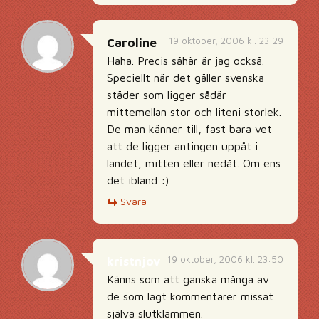
19 oktober, 2006 kl. 23:29
Caroline
Haha. Precis såhär är jag också.
Speciellt när det gäller svenska
städer som ligger sådär
mittemellan stor och liteni storlek.
De man känner till, fast bara vet
att de ligger antingen uppåt i
landet, mitten eller nedåt. Om ens
det ibland :)
Svara
19 oktober, 2006 kl. 23:50
kristnjov
Känns som att ganska många av
de som lagt kommentarer missat
själva slutklämmen.