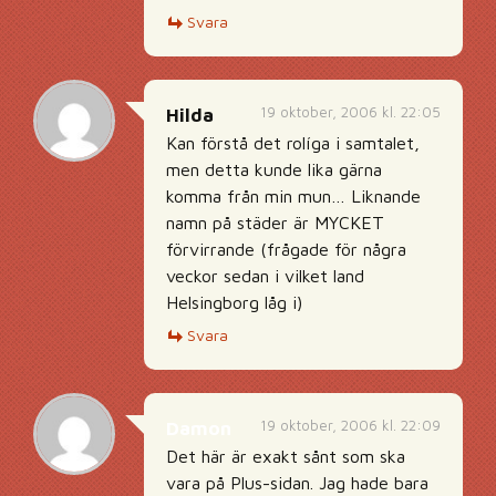
Svara
19 oktober, 2006 kl. 22:05
Hilda
Kan förstå det rolíga i samtalet,
men detta kunde lika gärna
komma från min mun… Liknande
namn på städer är MYCKET
förvirrande (frågade för några
veckor sedan i vilket land
Helsingborg låg i)
Svara
19 oktober, 2006 kl. 22:09
Damon
Det här är exakt sånt som ska
vara på Plus-sidan. Jag hade bara