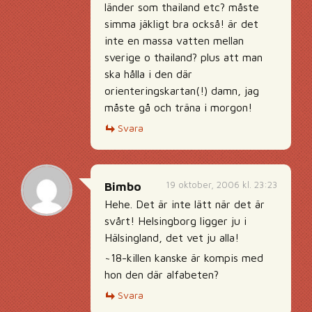
länder som thailand etc? måste
simma jäkligt bra också! är det
inte en massa vatten mellan
sverige o thailand? plus att man
ska hålla i den där
orienteringskartan(!) damn, jag
måste gå och träna i morgon!
Svara
19 oktober, 2006 kl. 23:23
Bimbo
Hehe. Det är inte lätt när det är
svårt! Helsingborg ligger ju i
Hälsingland, det vet ju alla!
~18-killen kanske är kompis med
hon den där alfabeten?
Svara