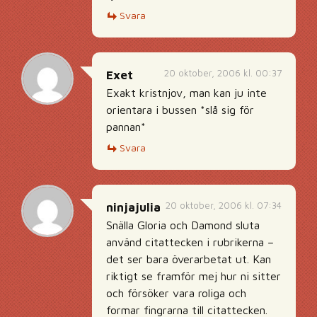
Svara
20 oktober, 2006 kl. 00:37
Exet
Exakt kristnjov, man kan ju inte
orientara i bussen *slå sig för
pannan*
Svara
20 oktober, 2006 kl. 07:34
ninjajulia
Snälla Gloria och Damond sluta
använd citattecken i rubrikerna –
det ser bara överarbetat ut. Kan
riktigt se framför mej hur ni sitter
och försöker vara roliga och
formar fingrarna till citattecken.