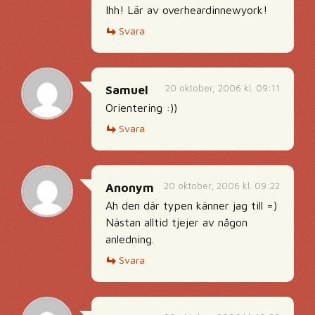
Ihh! Lär av overheardinnewyork!
Svara
20 oktober, 2006 kl. 09:11
Samuel
Orientering :))
Svara
20 oktober, 2006 kl. 09:22
Anonym
Ah den där typen känner jag till =)
Nästan alltid tjejer av någon
anledning.
Svara