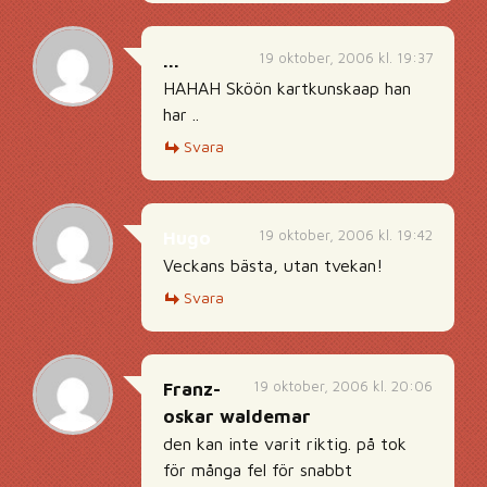
19 oktober, 2006 kl. 19:37
...
HAHAH Sköön kartkunskaap han
har ..
Svara
19 oktober, 2006 kl. 19:42
Hugo
Veckans bästa, utan tvekan!
Svara
19 oktober, 2006 kl. 20:06
Franz-
oskar waldemar
den kan inte varit riktig. på tok
för många fel för snabbt