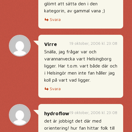
glömt att sätta den i den
kategorin, av gammal vana ;)
Svara
19 oktober, 2006 kl. 23:08
Virre
Snälla, jag frågar var och
varannanvecka vart Helsingborg
ligger. Har t.o.m. vart både där och
i Helsingör men inte fan håller jag
koll på vart vad ligger.
Svara
19 oktober, 2006 kl. 23:08
hydroflow
det är jobbigt det där med
orientering! hur fan hittar folk till